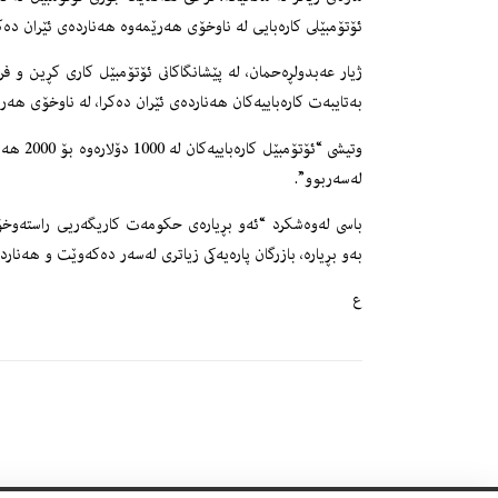
ئۆتۆمبێلى كاره‌بایی له‌ ناوخۆى هه‌رێمه‌وه‌ هه‌نارده‌ى ئێران ده
ژیار عه‌بدولڕه‌حمان، له‌ پێشانگاكانى ئۆتۆمبێل كارى كڕین و ف
به‌تایبه‌ت كاره‌باییه‌كان هه‌نارده‌ى ئێران ده‌كرا، له‌ ناوخۆى هه‌
وتیشى “ئ
له‌سه‌ربوو”.
باسى له‌وه‌شكرد “ئه‌و بڕیاره‌ى حكومه‌ت كاریگه‌ریی راسته‌وخۆى
به‌و بڕیاره‌، بازرگان پاره‌یه‌كى زیاترى له‌سه‌ر ده‌كه‌وێت و هه‌نار
ع