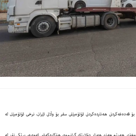
 قه‌ده‌غه‌كردنى هه‌نارده‌كردنى ئۆتۆمبێلى سفر بۆ وڵاتى ئێران، نرخى ئۆتۆمبێل له‌
خۆى هه‌رێم چه‌ند هه‌زار دۆلارێك گرانبووه‌، هۆكاره‌كه‌شى ئه‌وه‌یه‌، بڕێكى زۆر له‌