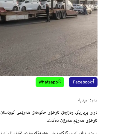
Whatsapp
Facebook
مه‌ودا میدیا-
دواى بڕیارێكى وه‌زاره‌تى ناوخۆى حكومه‌تى هه‌رێمى كوردستان بۆ
ناوخۆى هه‌رێم هه‌رزان ده‌كات.
ماوه‌ى زیاتر له‌ مانگێكه‌، نرخى هه‌ندێك جۆرى ئۆتۆمبێل له‌ ناو