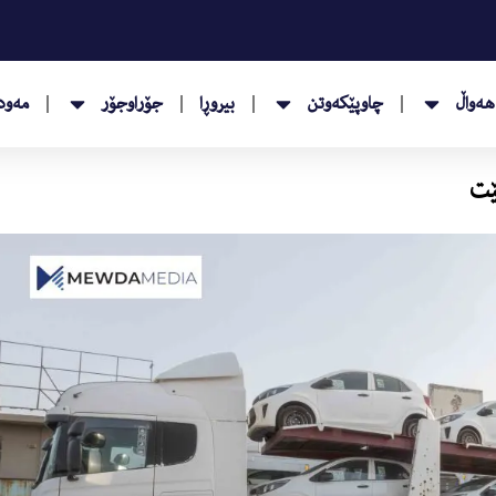
هەواڵ
چاوپێکەوتن
بیروڕا
جۆراوجۆر
مەودا
نێت