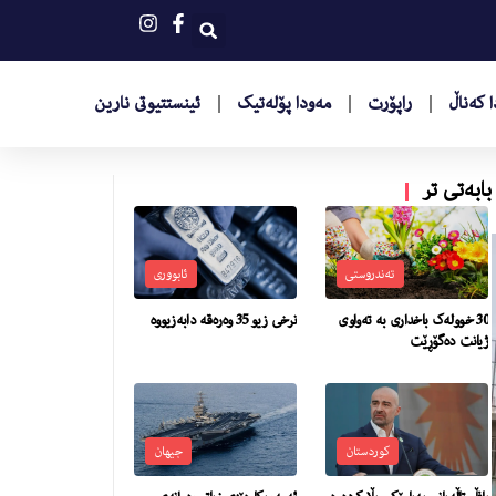
 کەناڵ
راپۆرت
مەودا پۆلەتیک
ئینستتیوتى نارین
بابەتی تر
تەندروستی
ئابووری
30 خوولەک باخداری بە تەواوی
نرخى زیو 35 وه‌ره‌قه‌ دابه‌زیووه‌
ژیانت دەگۆڕێت
کوردستان
جیهان