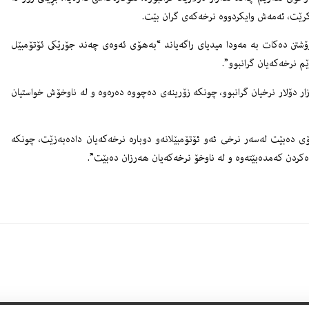
‌كرێت، ئه‌مه‌ش وایكردووه‌ نرخه‌كه‌ى گران بێت.
رۆشتن ده‌كات به‌ مه‌ودا میدیاى راگه‌یاند “به‌هۆى ئه‌وه‌ى چه‌ند جۆرێكى ئۆتۆمبێل
رێم نرخه‌كه‌یان گرانبوو”.
ۆتۆمبێل كاره‌باییه‌كان له‌ 1000 دۆلاره‌وه‌ بۆ 2000 هه‌زار دۆلار نرخیان گرانبوو، چونكه‌ زۆرینه‌ى ده‌چووه‌ ده‌ره‌وه‌ و له‌ ناوخۆش خواستیان
 ده‌بێت له‌سه‌ر نرخى ئه‌و ئۆتۆمبێلانه‌و دوباره‌ نرخه‌كه‌یان داده‌به‌زێت، چونكه‌
ده‌كردن كه‌مده‌بێته‌وه‌ و له‌ ناوخۆ نرخه‌كه‌یان هه‌رزان ده‌بێت”.