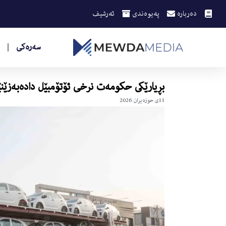
دەربارە
پەیوەندی
ئەرشیف
سەرەکی
بڕیارێكى حكومه‌ت نرخى ئۆتۆمبێل داده‌به‌زێ
11ی حوزه‌یران 2026