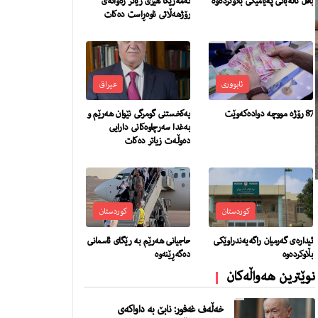
بافڵ تاڵەبانی پەیامێكی بڵاوكردەوە
ئەمەریکا هێزی زیاتر رەوانەی
رۆژهەڵاتی ناوەڕاست دەکات
ئابووری
عیراق
87 رۆژە مووچە دواده‌كه‌وێت
یەكخستنی گومرگی نێوان هەرێم و
بەغدا سەرچاوەكانی دارایی
دەوڵەت زیاتر دەكات
کوردستان
کوردستان
ئیدارەی گەرمیان راگەیەندراوێکی
حاجیانى هه‌رێم به‌ رێگاى ئاسمانى
بڵاوکردەوە
ده‌گه‌ڕێنه‌وه‌
نوێترین هەواڵەکان
خەڵەف غەفور: نابێ بە داواکەی