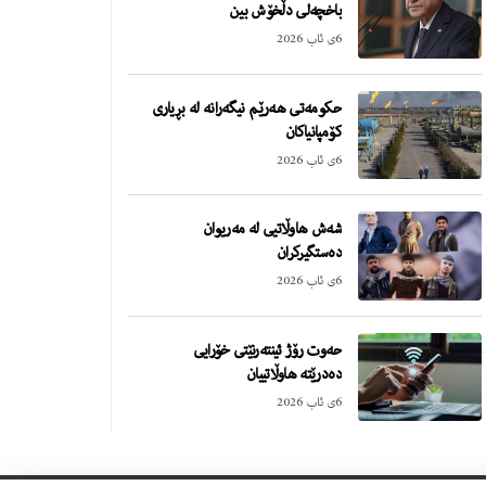
باخچەلی دڵخۆش بین
6ی ئاب 2026
حکومەتی هەرێم نیگەرانە لە بڕیاری
کۆمپانیاکان
6ی ئاب 2026
شەش هاوڵاتیی لە مەریوان
دەستگیرکران
6ی ئاب 2026
حەوت رۆژ ئینتەرنێتی خۆرایی
دەدرێتە هاوڵاتییان
6ی ئاب 2026