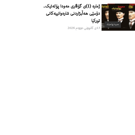
ژمارە (1)ی گۆڤاری مەودا پۆلەتیک..
دۆسێی هەڵبژاردنی شارەوانییەکانی
تورکیا
مەودا پۆلەتیک
13ی کانوونی دووەم 2026