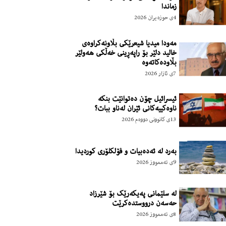
زماندا
4ی حوزه‌یران 2026
مەودا میدیا شیعرێکی بڵاونەکراوەی
خالید دلێر بۆ راپەڕینی خەڵکی هەولێر
بڵاودەکاتەوە
7ی ئازار 2026
ئیسرائیل چۆن دەتوانێت بنكە
ناوەكییەكانی ئێران لەناو ببات؟
13ی کانوونی دووەم 2026
بەرد لە ئەدەبیات و فۆلکلۆری کوردیدا
9ی تەممووز 2026
لە سلێمانی پەیکەرێک بۆ شێرزاد
حەسەن درووستدەکرێت
8ی تەممووز 2026