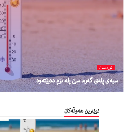
کوردستان
سبەی پلەی گەرما سێ‌ پلە نزم دەبێتەوە
نوێترین هەواڵەکان