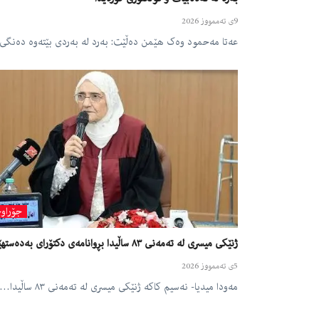
9ی تەممووز 2026
عەتا مەحمود وەک هێمن دەڵێت: بەرد لە بەردی بێتەوە دەنگ
جۆراوج
ژنێکی میسری لە تەمەنی ٨٣ ساڵیدا بڕوانامەی دکتۆرای بەدەستهێنا
5ی تەممووز 2026
مەودا میدیا- نەسیم کاکە ژنێکی میسری لە تەمەنی ٨٣ ساڵیدا…