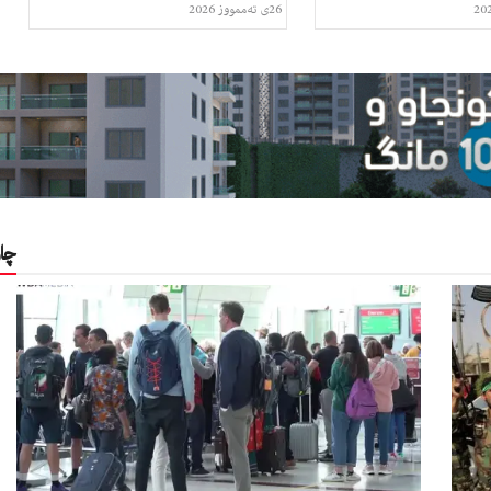
26ی تەممووز 2026
چا
چاوپێکەوتن
ژنێک لە سلێمانی و ناو دڵی
رێکخستنەکانەوە بۆ لۆس ئەنجلس
11ی ئازار 2026