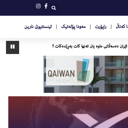
 کەناڵ
راپۆرت
مەودا پۆلەتیک
ئینستتیوتى نارین
او دەبن
سەرۆكی ئێران دەسەڵاتی ماوە یان تەنها كات بەڕێدەكات ؟