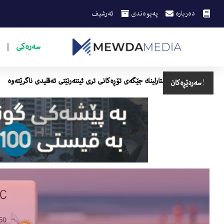
دەربارە
پەیوەندی
ئەرشیف
سەرەکی
بەی پلەی گەرما سێ‌ پلە نزم دەبێتەوە
ستارلینك جێگەی تۆڕەكانی تری ئینتەرنێتی
سەردێڕەکان