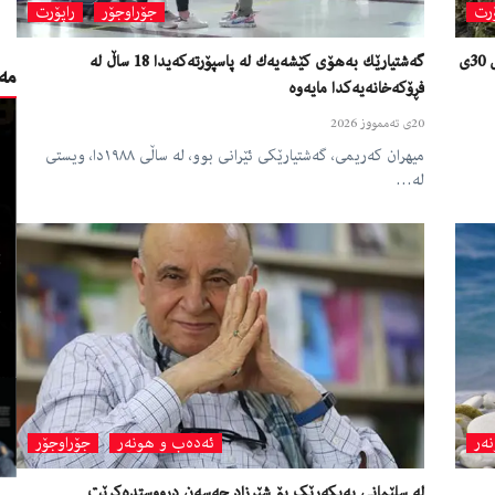
ۆرت
جۆراوجۆر
راپۆرت
پرسی چارەسەركردن و چەكدانانی هێزە چەكدارەكانی عیراق پێش 30ی
گەشتیارێك بەهۆی كێشەیەك لە پاسپۆرتەكەيدا 18 ساڵ لە
مەو
فڕۆكەخانەیەكدا مایەوە
20ی تەممووز 2026
میهران كەریمی، گەشتیارێكی ئێرانی بوو، لە ساڵی ١٩٨٨دا، ویستی
لە…
ەر
ئەدەب و هونەر
جۆراوجۆر
لە سلێمانی پەیکەرێک بۆ شێرزاد حەسەن درووستدەکرێت