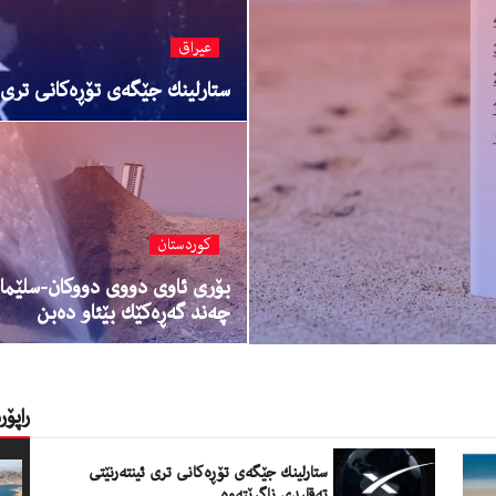
عیراق
ستارلینك جێگەی تۆڕەكانی تری ئ
کوردستان
بۆری ئاوی دووی دووكان-سلێما
چەند گەڕەكێك بێئاو دەبن
راپۆ
ستارلینك جێگەی تۆڕەكانی تری ئینتەرنێتی
تەقلیدی ناگرێتەوە