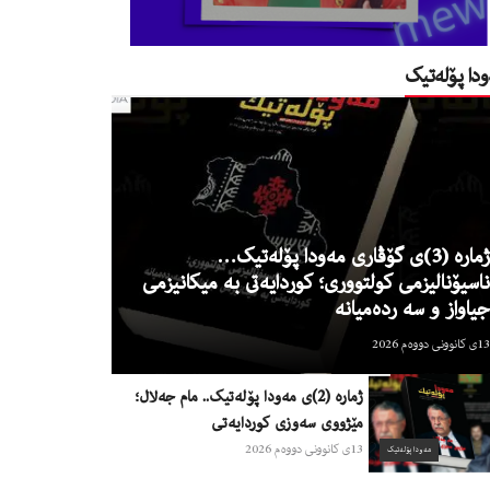
دا پۆلەتیک
ژمارە (3)ی گۆڤاری مەودا پۆلەتیک…
ناسیۆنالیزمی كولتووری؛ كوردايەتى به ميكانيزمى
جياواز و سه ردەميانه
13ی کانوونی دووەم 2026
ژمارە (2)ی مەودا پۆلەتیک.. مام جەلال؛
مێژووی سەوزی کوردایەتی
13ی کانوونی دووەم 2026
مەودا پۆلەتیک