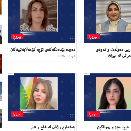
بیروڕا
بیروڕا
ەریی دەوڵەت و نەوەی
دەردە بێدەنگەکەی تۆڕە کۆمەڵایەتییەکان
انی لە عیراق
4ی ئاب 2026
بیروڕا
بیروڕا
هیوا، هێز و رووناکین
بەشداریی ژنان لە شاخ و شار