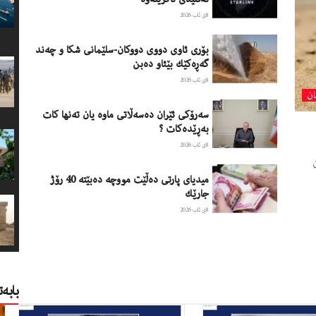
8ی ئاب 2026
بۆری ئاوی دووی دووكان-سلێمانی شكا و چەند
گەڕەكێك بێئاو دەبن
8ی ئاب 2026
ان
سەرۆكی ئێران دەسەڵاتی ماوە یان تەنها كات
بەڕێدەكات ؟
8ی ئاب 2026
میدیای پارتی دەڵێت مووچە دەبێتە 40 رۆژ
جارێك
8ی ئاب 2026
بابە