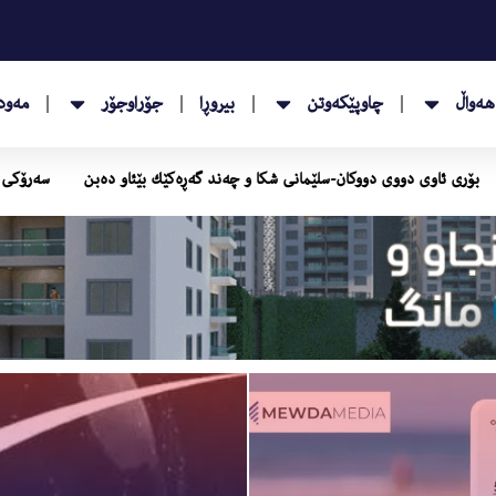
هەواڵ
چاوپێکەوتن
بیروڕا
جۆراوجۆر
مەودا
 تەقلیدی ناگرێتەوە
بۆری ئاوی دووی دووكان-سلێمانی شكا و چەند گەڕەكێك بێئ