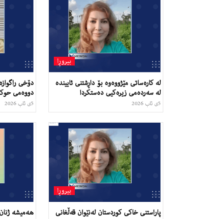
بیروڕا
لە کارەساتی مێژووەوە بۆ داڕشتنی ئایینده‌
دۆخی راگواز
لە سەردەمی زیرەکیی دەستکردا
دووەمی حوکمڕ
5ی ئاب 2026
5ی ئاب 2026
بیروڕا
پاراستنی خاکی کوردستان لەنێوان قەڵغانی
هەمیشە ژنان 