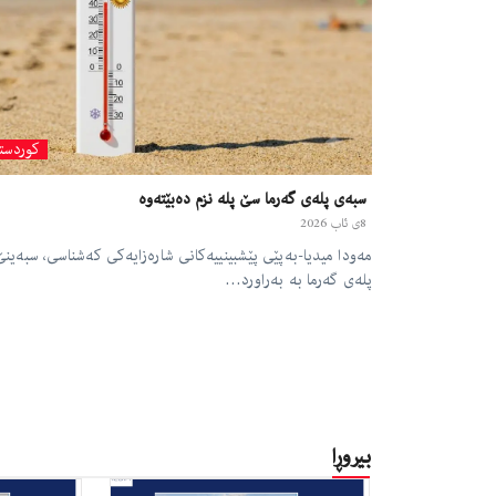
کوردست
سبەی پلەی گەرما سێ‌ پلە نزم دەبێتەوە
8ی ئاب 2026
مەودا میدیا-بەپێی پێشبینییەكانی شارەزایەكی كەشناسی، سبەینێ‌
پلەی گەرما بە بەراورد…
بیروڕا