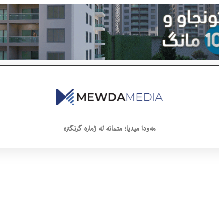
مەودا میدیا؛ متمانە لە ژمارە گرنگترە