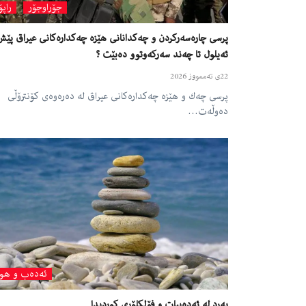
جۆراوجۆر
راپ
ئەیلول تا چەند سەركەوتوو دەبێت ؟
22ی تەممووز 2026
پرسی چەك و هێزە چەكدارەكانی عیراق لە دەرەوەی كۆنترۆڵی
دەوڵەت…
ئەدەب و هون
بەرد لە ئەدەبیات و فۆلکلۆری کوردیدا