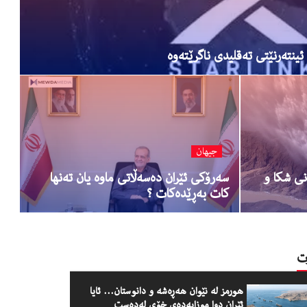
ینتەرنێتی تەقلیدی ناگرێتەوە
جیهان
نی شكا و
سەرۆكی ئێران دەسەڵاتی ماوە یان تەنها
كات بەڕێدەكات ؟
رت
هورمز لە نێوان هەڕەشە و دانوستان… ئایا
ئێران دوا موزایەدەی خۆی لەدەست