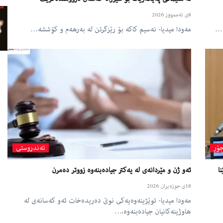
8ی تەممووز 2026
ی…
مەودا میدیا- نەسیم کاکە بۆ رێزگرتن لە بەرهەم و کۆششە…
ۆر
تەندروستی
ئەو ژن و مێردانەی لە یەکتر جیادەبنەوە زووتر دەمرن
18ی حوزه‌یران 2026
مەودا میدیا- توێژینەوەیەکی نوێ دەریدەخات ئەو کەسانەی لە
هاوژینەکانیان جیادەبنەوە،…