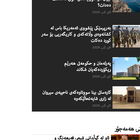
دەدات؟
6ی ئاب 2026
به‌رپرسێكى پێشووى ئه‌مه‌ریكا باس له‌
كشانه‌وه‌ى وڵاته‌كه‌ى و كاریگه‌ریی بۆ سه‌ر
كورد ده‌كات
6ی ئاب 2026
په‌رله‌مان و حكومه‌تى هه‌رێم
ریكۆرده‌كه‌یان شكاند
5ی ئاب 2026
كاره‌ساتى بینا سووتاوه‌كه‌ى ناحییه‌ى سیروان
له‌ زارى شایه‌تحاڵێكه‌وه‌
5ی ئاب 2026
تی هەمەجۆر
ئاو لە گوڵدانی شیعر، فەرهەنگ و