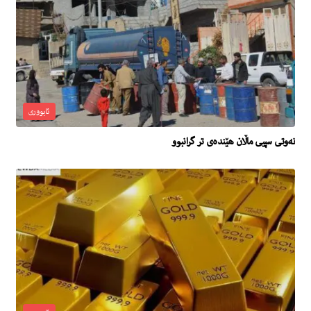
ئابووری
نه‌وتى سپیی ماڵان هێنده‌ى تر گرانبوو