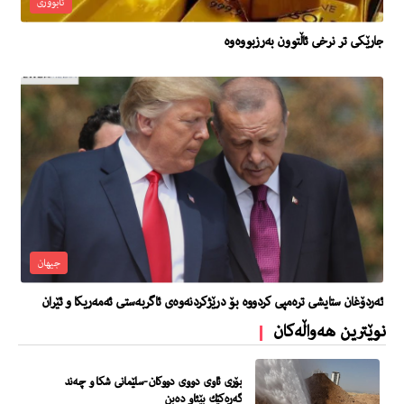
ئابووری
جارێكى تر نرخى ئاڵتوون به‌رزبووه‌وه‌
جیهان
ئه‌ردۆغان ستایشى تره‌مپى كردووه‌ بۆ درێژكردنه‌وه‌ى ئاگربه‌ستى ئه‌مه‌ریكا و ئێران
نوێترین هەواڵەکان
بۆری ئاوی دووی دووكان-سلێمانی شكا و چەند
گەڕەكێك بێئاو دەبن