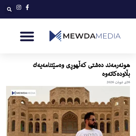
هونەرمەند دەشتی كەڵهوڕی وەسێتنامەیەك
بڵاودەكاتەوە
26ی شوبات 2026