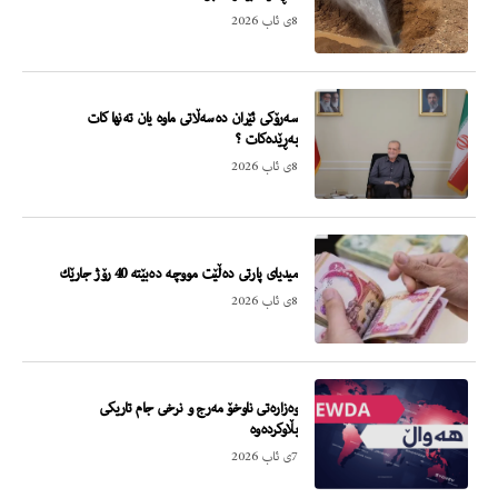
8ی ئاب 2026
سەرۆكی ئێران دەسەڵاتی ماوە یان تەنها كات
بەڕێدەكات ؟
8ی ئاب 2026
میدیای پارتی دەڵێت مووچە دەبێتە 40 رۆژ جارێك
8ی ئاب 2026
وەزارەتی ناوخۆ مەرج و نرخی جام تاریکی
بڵاوکردەوە
7ی ئاب 2026