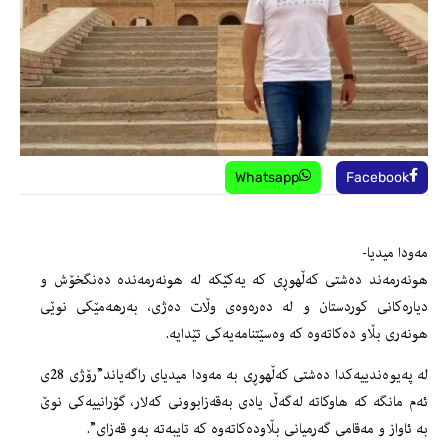
Whatsapp
Facebook
مەودا میدیا-
هونەرمەند دەشتی كەڵهوڕی كە یەكێكە لە هونەرمەندە دەنگخۆش و
دیارەكانی كوردستان و لە دەرەوەی وڵات دەژی، بەرهەمێكی نوێی
هونەری بڵاو دەكاتەوە كە وەسێتنامەیەكی تێدایە.
لە پەیوەندییەكدا دەشتی كەڵهوڕی بە مەودا میدیای راگەیاند”رۆژی 28ی
ئەم مانگە كە هاوكاتە لەگەڵ یادی بەقەزابوونی كەلار، گۆرانییەكی نوێ‌
بە ئاواز و مەقامی گەرمیانی بڵاودەكاتەوە كە تایبەتە بەو قەزای”.