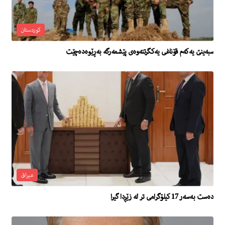
کوردستان
سبه‌ینێ یه‌كه‌م قۆناغى یه‌كگرتنه‌وه‌ى پێشمه‌رگه‌ به‌ڕێوه‌ده‌چێت
عیراق
دەست بەسەر 17 کیلۆگرامی تر لە زێڕدا گیرا