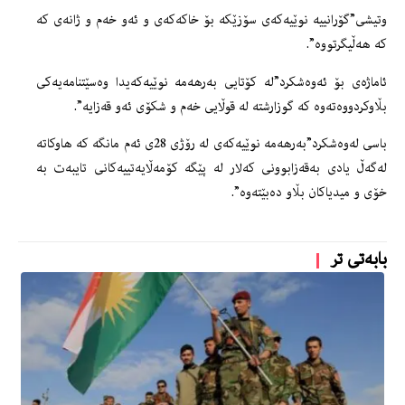
وتیشی”گۆرانییە نوێیەكەی سۆزێكە بۆ خاكەكەی و ئەو خەم و ژانەی كە
كە هەڵیگرتووە”.
ئاماژەی بۆ ئەوەشكرد”لە كۆتایی بەرهەمە نوێیەكەیدا وەسێتنامەیەكی
بڵاوكردووەتەوە كە گوزارشتە لە قوڵایی خەم و شكۆی ئەو قەزایە”.
باسی لەوەشكرد”بەرهەمە نوێیەكەی لە رۆژی 28ی ئەم مانگە كە هاوكاتە
لەگەڵ یادی بەقەزابوونی كەلار لە پێگە كۆمەڵایەتییەكانی تایبەت بە
خۆی و میدیاكان بڵاو دەبێتەوە”.
بابەتی تر