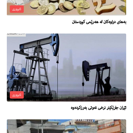
ئابووری
بەهای دراوەکان لە هەرێمی کوردستان
ئابووری
ئێران جارێكیتر نرخی نەوتی بەرزكردەوە