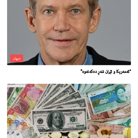
جیهان
“ئه‌مه‌ریكا و ئێران شه‌ڕ ده‌كه‌نه‌وه‌”