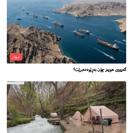
جیهان
گه‌رووى هورمز چۆن به‌ڕێوه‌ده‌برێت؟