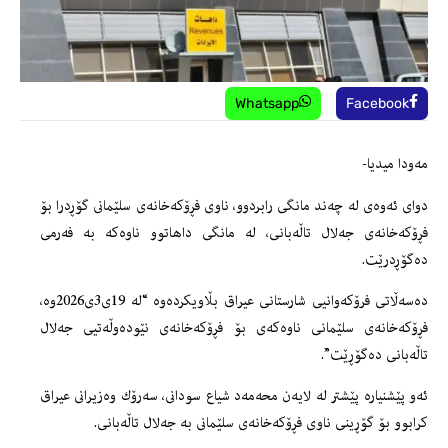
Whatsapp
Facebook
مه‌ودا میدیا-
دواى ئه‌وه‌ى له‌ چه‌ند مانگى رابردوو، ناوى فڕۆكه‌خانه‌ى سلێمانى گۆڕدرا بۆ
فڕۆكه‌خانه‌ى جه‌لال تاڵه‌بانی، له‌ مانگى داهاتوو ناوه‌كه‌ به‌ فه‌رمى
ده‌گۆڕدرێت.
دەسەڵاتی فرۆکەوانیی شارستانی عیراق بڵاویكرده‌وه‌ “لە 19ی3ی2026وە،
فڕۆکەخانەی سلێمانی ناوەکەی بۆ فڕۆکەخانەی نێودەوڵەتیی جەلال
تاڵەبانی دەگۆڕێت”.
ئه‌و پێشنیاره‌ پێشتر له‌ لایه‌ن محه‌مه‌د شیاع سودانى، سه‌رۆك وه‌زیرانى عیراق
كرابوو بۆ گۆڕینى ناوى فڕۆكه‌خانه‌ى سلێمانى به‌ جه‌لال تاڵه‌بانی.