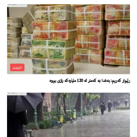
ئابووری
رێبوار کەریم: بەغدا بە کەمتر لە 120 ملیارەکە رازی بووە