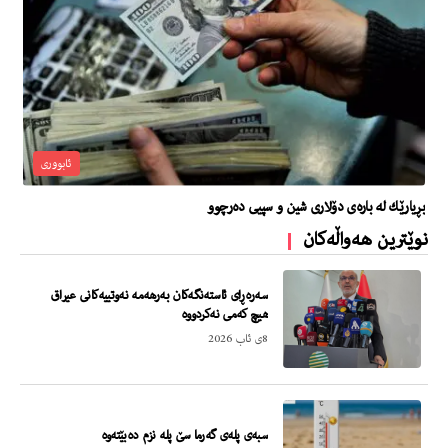
ئابووری
بڕیارێك له‌ باره‌ى دۆلارى شین و سپیی ده‌رچوو
نوێترین هەواڵەکان
سەرەڕای ئاستەنگەكان بەرهەمە نەوتییەكانی عیراق
هیچ كەمی نەكردووە
8ی ئاب 2026
سبەی پلەی گەرما سێ‌ پلە نزم دەبێتەوە