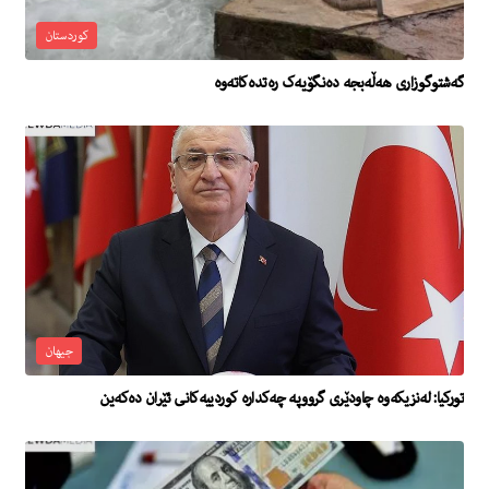
کوردستان
گەشتوگوزاری هەڵەبجە دەنگۆیەک رەتدەکاتەوە
جیهان
تورکیا: لەنزیکەوە چاودێری گرووپە چەکدارە کوردییەکانی ئێران دەکەین