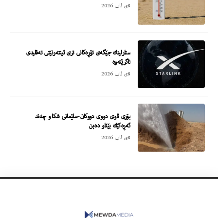
8ی ئاب 2026
ستارلینك جێگەی تۆڕەكانی تری ئینتەرنێتی تەقلیدی
ناگرێتەوە
8ی ئاب 2026
بۆری ئاوی دووی دووكان-سلێمانی شكا و چەند
گەڕەكێك بێئاو دەبن
8ی ئاب 2026