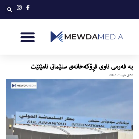
به‌ فه‌رمى ناوى فڕۆكه‌خانه‌ى سلێمانى نامێنێت
22ی شوبات 2026