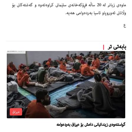
ماوه‌ى زیاتر له‌ 20 ساڵه‌ فڕۆكه‌خانه‌ى سلێمانى كراوه‌ته‌وه‌ و گه‌شته‌كانى بۆ
وڵاتانى ئه‌وروپاو ئاسیا به‌رده‌وامى هه‌یه‌.
ع
بابەتی تر
عیراق
گواستنەوەی زیندانیانی داعش بۆ عیراق بەردەوامە