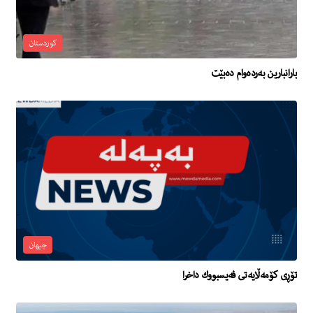
کوردستان
بارانبارین بەردەوام دەبێت
جیهان
تۆڕی كۆمەڵایەتی فەیسبووك داخرا