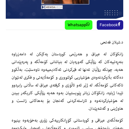
Whatsapp
Facebook
د.شیلان فەتحی
زانکۆکان لە عیراق و هەرێمی کوردستان یەکێکن لە دامەزراوە
بنەڕەتییەکان کە رۆڵێکی گەورەیان لە بنیاتنانی کۆمەڵگە و پەرەپێدانی
هەیە، چونکە رۆڵیان تەنها لە فێرکردنی ئەکادیمییەوە ناوەستێت، بەڵکوو
دەگاتە بڵاوکردنەوەی هۆشیاریی کولتووری و کۆمەڵایەتی و فکری لەنێوان
تاکەکانی کۆمەڵگە. لە ژێر ئەو ئاڵۆزی و گرفتەی عیراق لە ساڵانی رابردوو
تێیدا ژیاوە، زانکۆکان زیاتر پێویستییان بەوە هەیە رۆڵێکی کاریگەر ببینن
لە هۆشیارکردنەوە و ئاراستەکردنی گەنجان بۆ بەهاکانی زانست و
هاوژینی و گەشەپێدان.
کۆمەڵگەی عیراقی و کوردستانی گۆڕانکارییەکی زۆری بەخۆیەوە بینیوە
بەهۆی بارودۆخی سیاسی، ئابووری و کۆمەڵایەتی، ئەمەش وایکردووە