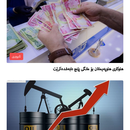
ئابووری
هاوكارى هاوپه‌یمانان بۆ مانگى پێنج دابه‌شده‌كرێت