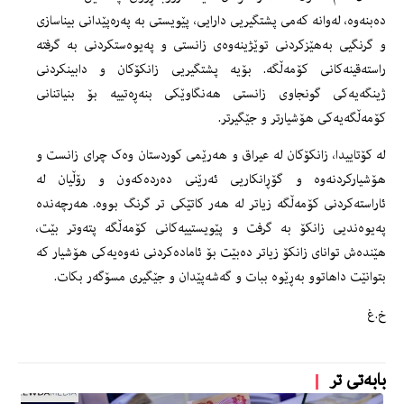
دەبنەوە، لەوانە کەمی پشتگیریی دارایی، پێویستی بە پەرەپێدانی بیناسازی
و گرنگیی بەهێزکردنی توێژینەوەی زانستی و پەیوەستکردنی بە گرفتە
راستەقینەکانی کۆمەڵگە. بۆیە پشتگیریی زانکۆکان و دابینکردنی
ژینگەیەکی گونجاوی زانستی هەنگاوێکی بنەڕەتییە بۆ بنیاتنانی
کۆمەڵگەیەکی هۆشیارتر و جێگیرتر.
لە کۆتاییدا، زانکۆکان لە عیراق و هەرێمی کوردستان وەک چرای زانست و
هۆشیارکردنەوە و گۆڕانکاریی ئەرێنی دەردەکەون و رۆڵیان لە
ئاراستەکردنی کۆمەڵگە زیاتر لە هەر کاتێکی تر گرنگ بووە. هەرچەندە
پەیوەندیی زانکۆ بە گرفت و پێویستییەکانی کۆمەڵگە پتەوتر بێت،
هێندەش توانای زانکۆ زیاتر دەبێت بۆ ئامادەکردنی نەوەیەکی هۆشیار کە
بتوانێت داهاتوو بەڕێوە ببات و گەشەپێدان و جێگیری مسۆگەر بکات.
خ.غ
بابەتی تر