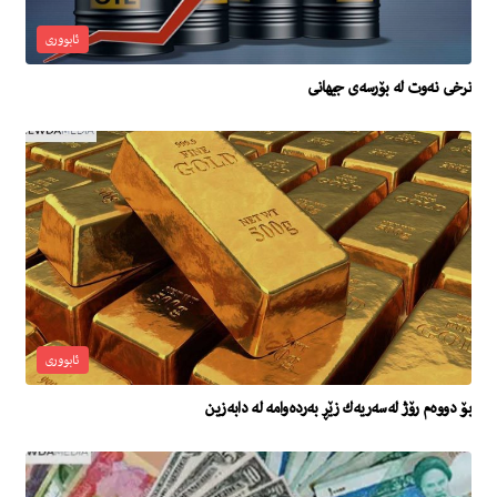
ئابووری
نرخى نه‌وت له‌ بۆرسه‌ى جیهانی
ئابووری
بۆ دووەم رۆژ لەسەریەك زێڕ بەردەوامە لە دابەزین