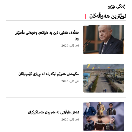
ژەنگی مێژوو
نوێترین هەواڵەکان
خەڵەف غەفور: نابێ بە داواکەی باخچەلی دڵخۆش
بین
6ی ئاب 2026
حکومەتی هەرێم نیگەرانە لە بڕیاری کۆمپانیاکان
6ی ئاب 2026
شەش هاوڵاتیی لە مەریوان دەستگیرکران
6ی ئاب 2026