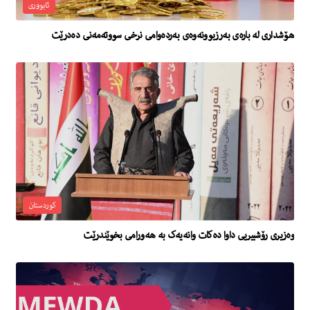
ئابووری
هۆشداری لە بارەی بەرزبوونەوەی بەردەوامی نرخی سووتەمەنی دەدرێت
کوردستان
وەزیری رۆشبیریی داوا دەکات وانەیەک بە هەورامی بخوێندرێت