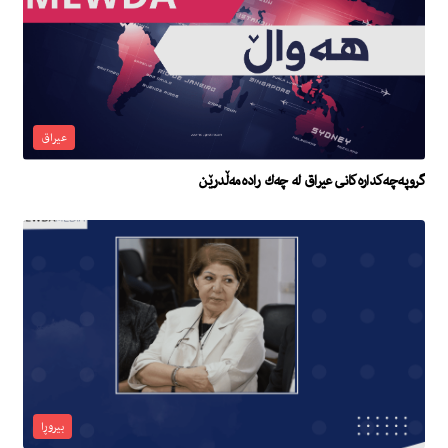
عیراق
گروپه‌چه‌كداره‌كانى عیراق له‌ چه‌ك راده‌مه‌ڵدرێن
بیروڕا