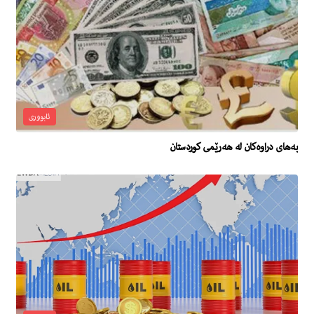
ئابووری
بەهای دراوەکان لە هەرێمی کوردستان