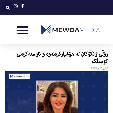
رۆڵی زانکۆکان لە هۆشیارکردنەوە و ئاراستەکردنی
کۆمەڵگە
10ی ئایار 2026