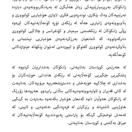
زانکۆکان بەرپرسیارێتییەکی زیاتر هەڵبگرن لە بەرەنگاربوونەوەی دیاردە
نەرێنییەکان وەک بێکاری، توندڕەویی فکری، لاوازی هۆشیاریی کولتووری و
بڵاوبوونەوەی زانیاریی هەڵە لە رێگەی تۆڕە کۆمەڵایەتییەکان. لێرەوە
رۆڵی زانکۆکان لە رێکخستنی سیمینار و کۆنفرانس و چالاکیی کولتووری
دەرکەوتووە، کە ئامانجیان بەرزکردنەوەی هۆشیاریی نیشتمانی و
بڵاوکردنەوەی کولتووری گفتوگۆ و لێبوردەیی لەنێوان پێکهاتە جیاوازەکانی
کۆمەڵگەیە.
لە هەرێمی کوردستان بەتایبەتی، زانکۆکان بەشدارییان کردووە لە
پشتگیریی جێگیریی کۆمەڵایەتی لە رێگەی هاندانی خوێندکاران بۆ
بەشداری لە چالاکییە خۆبەخش و دەستپێشخەرییە مرۆییەکان، بەتایبەت
لە کاتی قەیران و ئاوارەبوونەوەییەکانی ساڵانی رابردوو. هەروەها زۆرێک
لە زانکۆکان هەوڵیان داوە گەنجان هۆشیار بکەنەوە سەبارەت بە گرنگیی
هاوژینیی ئاشتییانە و رێزگرتن لە فرەڕەنگیی نەتەوەیی و ئایینی، کە
ئەمەش توخمێکی گرنگە بۆ پاراستنی پەیوەندییە کۆمەڵایەتییەکان لە
عیراق بەگشتی و کوردستان بەتایبەتی.