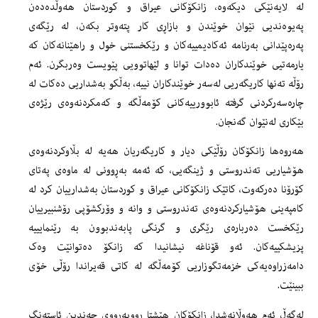
لە لایەنێکی دیکەوە، زانکۆکانی عیراق و کوردستان هەوڵدەدەن
پەیوەندیی نێوان خوێندن و بازاڕی کار پتەوتر بکەن، لە رێگەی
پەرەپێدانی بەرنامە ئەکادیمییەکان و رێکخستنی خول و راهێنانەکان کە
یارمەتیی خوێندکاران دەدات توانا و لێهاتوویی پێویست وەربگرن. ئەم
رۆڵە تەنها کاریگەریی لەسەر خوێندکاران نییە، بەڵکو بەشداریی دەکات لە
چارەسەرکردنی گرفتە ئابوورییەکانی کۆمەڵگە و کەمکردنەوەی رێژەی
بێکاری لەنێوان گەنجان.
هەروەها زانکۆکان رۆڵێکی دیار و کاریگەریان هەیە لە بڵاوکردنەوەی
هۆشیاریی تەندروستی و ژینگەیی، کە ئەمە بەڕوونی لە ماوەی پەتای
کۆرۆنا دەرکەوت، کاتێک زانکۆکانی عیراق و کوردستان بەشدارییان کرد لە
کامپەینی هۆشیارکردنەوەی تەندروستی و وانە و وۆرکشۆپی رۆشنبیرییان
رێکخست دەربارەی رێگری و گرنگی پابەندبوون بە رێنمایییە
پزیشکییەکان. ئەو قۆناغە نیشانیدا کە زانکۆ دەتوانێت وەک
دامەزراوەیەکی خزمەتگوزاریی کۆمەڵگە لە کاتی قەیراندا رۆڵی خۆی
ببینێت.
لەگەڵ ئەم هەوڵانەشدا، زانکۆکان هێشتا رووبەڕووی چەندین ئاستەنگ