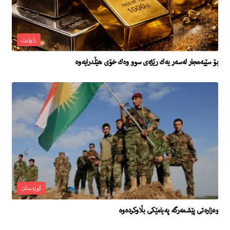
راپۆرت
بۆ سێیه‌مجار له‌سه‌ر یه‌ك رێژه‌ى سوو وه‌ك خۆى هێڵدرایه‌وه‌
کوردستان
وەزارەتی پێشمەرگە پەیامێکی بڵاوکردەوە