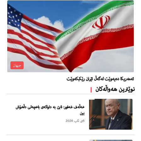
جیهان
ئه‌مه‌ریكا ده‌یه‌وێت له‌گه‌ڵ ئێران رێكبكه‌وێت
نوێترین هەواڵەکان
خەڵەف غەفور: نابێ بە داواکەی باخچەلی دڵخۆش
بین
6ی ئاب 2026