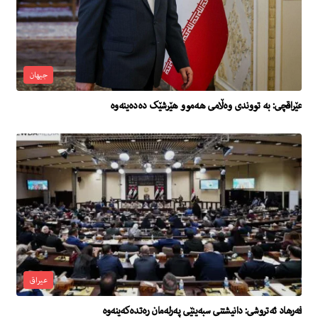
جیهان
عێراقچی: بە تووندی وەڵامی هەموو هێرشێک دەدەینەوە
عیراق
فەرهاد ئەتروشی: دانیشتنی سبەینێی پەرلەمان رەتدەکەینەوە