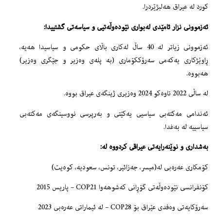
کورد لە عیراق هەلبژێردرا.
ئەزموونی نزار ئامێدی لەبواری نێودەوڵەتیی و سیاسەتی گشتییدا:
ئەزموونی زیاتر لە 40 ساڵ لەكاری باڵای حکومی و سیاسیدا هەیە،
ڕاوێژکاری یەکەمی سەرۆککۆماری (بە پلەی وەزیر و جێگری وەزیر)
هەبووە.
لە ساڵی 2022 تاوەکو 2024 وەزیری ژینگەی عیراق بووە.
ئەندامی مەکتەبی سیاسیی یەکێتی و بەرپرسی نووسینگەی مەکتەبی
سیاسییە لە بەغدا.
بەشداری و نوێنەرایەتی عیراقی کردووە لە:
كۆمكاری عەرەبی لە(میسر، جەزائیر، تونس، سعودیە، کوەیت)
کۆنفرانسی نێودەوڵەتی گۆڕانی کەشوھەوا COP21 – پاریس 2015
سەرۆکایەتی وەفدی عێراق بۆ COP28 – لە ئیماراتی عەرەبی 2023