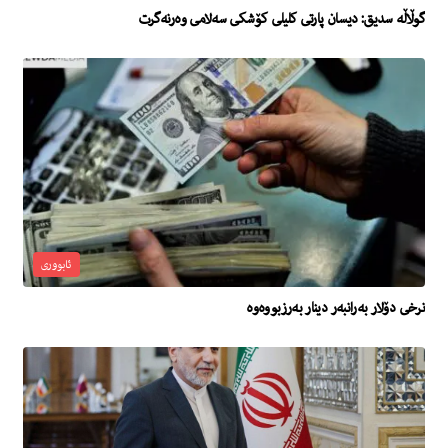
گوڵاڵە سدیق: دیسان پارتی کلیلی کۆشکی سەلامی وەرنەگرت
ئابووری
نرخى دۆلار به‌رانبه‌ر دینار به‌رزبووه‌وه‌