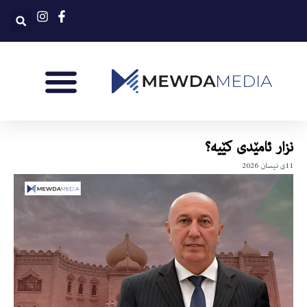
نزار ئامێدی کێیە؟
11ی نیسان 2026