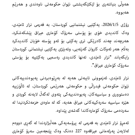
هەوڵی بنیاتنەری بۆ لێكتێگەیشتنی نێوان حکومەتی ناوەندی و ھەرێم
هەبووە.
رۆژی 2026/1/5، یەکێتیی نیشتمانیی کوردستان، بە فەرمی نزار ئامێدی،
وەک کاندیدی خۆی بۆ پۆستی سەرۆک کۆماری عیراق پێشکەشکرد،
هەرچەند چەند کادرێکی تری یەکێتی بۆ ئەو پۆستە خۆیان کاندیدکرد
بەڵام هەر ئەوکات کاروان گەزنەیی، وتەبێژی یەکێتیی نیشتمانی کوردستان
رایگەیاند “نزار ئامێدی، تەنها کاندیدی رەسمیی یەکێتییە بۆ پۆستی
سەرۆک کۆماری عیراق”.
نزار ئامێدی، ئەزموونی تایبەتی ھەیە لە بەڕێوەبردنی پەیوەندییەکانی
نێوان حکومەتی فیدراڵی و حکومەتی ھەرێمی کوردستان، لە ئاڵۆزییە
دەستووری و سیاسییەکان، پەیوەندییەكی پتەوی لەگەڵ لایەنە کوردی و
ھێزە سیاسییە سەرەکییەکانی عیراق هەیە، کە لە ماوەی خزمەتکردنیدا لە
سەردەمی سەرۆک کۆمارەکاندا گەشەی پێداوە.
ئەمڕۆ نزار ئامێدی بە فەرمی لە پرۆسەیەکی هەڵبژاردندا لە گەڕی دووەم
لەلایەن پەرلەمانی عیراقەوە 227 دەنگ وەک پێنجەمین سەرۆ کۆماری