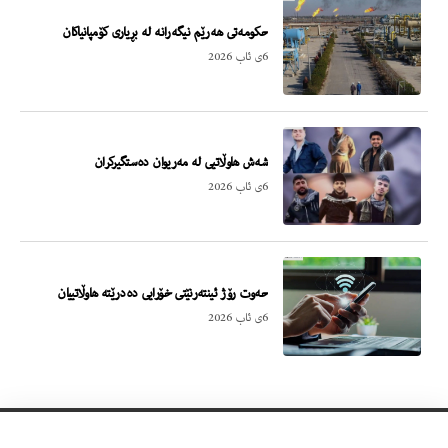
حکومەتی هەرێم نیگەرانە لە بڕیاری کۆمپانیاکان
6ی ئاب 2026
شەش هاوڵاتیی لە مەریوان دەستگیرکران
6ی ئاب 2026
حەوت رۆژ ئینتەرنێتی خۆرایی دەدرێتە هاوڵاتییان
6ی ئاب 2026