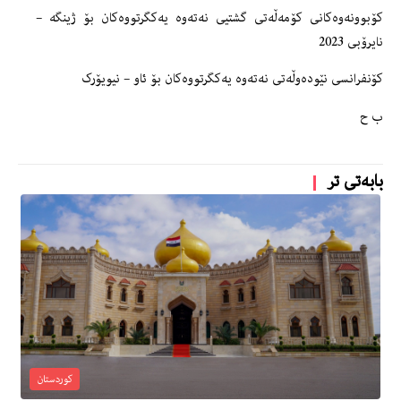
کۆبوونەوەکانی كۆمەڵەتی گشتیی نەتەوە یەکگرتووەکان بۆ ژینگە –
نایرۆبی 2023
کۆنفرانسی نێودەوڵەتی نەتەوە یەکگرتووەکان بۆ ئاو – نیویۆرک
ب ح
بابەتی تر
کوردستان