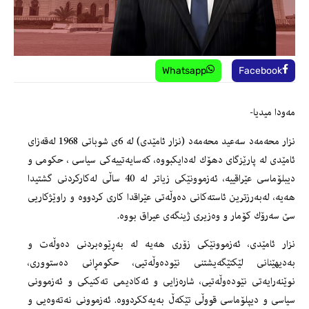
Whatsapp
Facebook
مەودا میدیا-
نزار محەمەد سەعید محەمەد (نزار ئامێدی) لە 6ی شوباتی 1968 لەقەزای
ئامێدی لە پارێزگای دهۆك لەدایكبووە، كەسایەتییەكی سیاسی ، حكومی و
دیبلۆماسی عێراقییە، ئەزموونێكی زیاتر لە 40 ساڵی لەكاركردنی گشتیدا
هەیە، لەبەرزترین ئاستەكانی دەوڵەتی عێراقدا كاری كردووە و راوێژكاریی
سێ سەرۆك كۆمار و وەزیری ژینگەی عیراق بووە.
نزار ئامێدی، ئەزموونێکی زۆری ھەیە لە بەڕێوەبردنی دەوڵەت و
بەدیهێنانی لێكتێگەیشتنی نێودەوڵەتیی، حکومڕانی دەستووری،
نوێنەرایەتی نێودەوڵەتیی، شارەزایی و ئەکادیمی تەکنیکی و ئەزموونی
سیاسی و دیپلۆماسی قووڵی تێكەڵ بەیەككردووە. ئەزموونی نەتەوەیی و