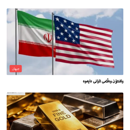
جیهان
واشنتۆن وه‌ڵامى تارانى دایه‌وه‌