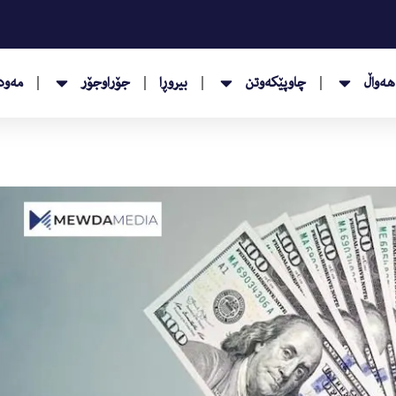
هەواڵ
چاوپێکەوتن
بیروڕا
جۆراوجۆر
مەودا