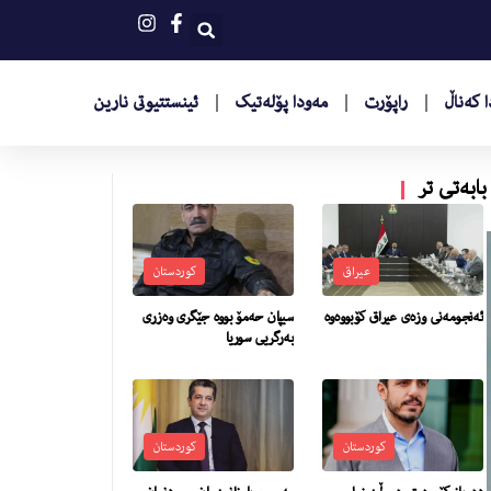
 کەناڵ
راپۆرت
مەودا پۆلەتیک
ئینستتیوتى نارین
بابەتی تر
عیراق
کوردستان
ئەنجومەنی وزەی عیراق کۆبووەوە
سیپان حه‌مۆ بووه‌ جێگرى وه‌زرى
به‌رگریی سوریا
کوردستان
کوردستان