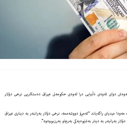
 ئه‌وه‌ش دواى ئه‌وه‌ى دڵنیایی درا له‌وه‌ى حكومه‌تى عیراق ده‌ستكاریی نرخى دۆلار
 مه‌ودا میدیاى راگه‌یاند “ئه‌مڕۆ دووشه‌ممه‌، نرخى دۆلار به‌رانبه‌ر به‌ دینارى عیراق
ار به‌رانبه‌ر به‌ دینار به‌شێوه‌یه‌كى به‌رچاو به‌رزبووه‌وه‌”.