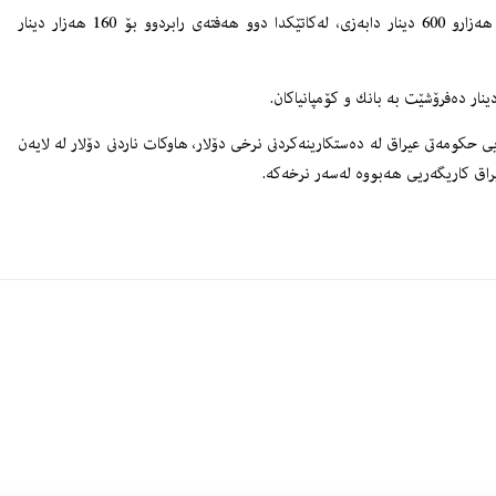
وتیشى نرخى دۆلار دابه‌زینى تۆماركرد و 100 دۆلار بۆ 152 هه‌زارو 600 دینار دابه‌زى، له‌كاتێكدا دوو هه‌فته‌ى رابردوو بۆ 160 هه‌زار دینار
یی حكومه‌تى عیراق له‌ ده‌ستكارینه‌كردنى نرخى دۆلار، هاوكات ناردنى دۆلار له‌ لایه‌ن
راق كاریگه‌ریی هه‌بووه‌ له‌سه‌ر نرخه‌كه‌.