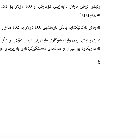
به‌رزبووه‌وه‌”.
ئه‌وه‌ش له‌كاتێكدایه‌ بانكى ناوه‌ندیی 100 دۆلار به‌ 132 هه‌زار دینار ده‌فرۆشێت به‌ بانك و كۆمپانیاكان.
شاره‌زایانیش پێیان وایه‌، هۆكارى دابه‌زینى نرخى دۆلار بۆ دڵنیا
ئه‌مه‌ریكاوه‌ بۆ عیراق و هه‌ڵمه‌تى ده‌ستگیركردنه‌ى به‌رپرسانى عی
ع