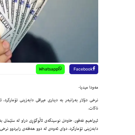
Whatsapp
Facebook
مه‌ودا میدیا-
نرخى دۆلار به‌رانبه‌ر به‌ دینارى عیراقى دابه‌زینى تۆماركرد،
ناكات.
ئیبراهیم غه‌فور، خاوه‌نى نوسینگه‌ى ئاڵوگۆڕى دراو له‌ سلێمانى به‌
دابه‌زینى تۆماركرد، دواى ئه‌وه‌ى له‌ دوو هه‌فته‌ى رابردوو نرخى دۆل