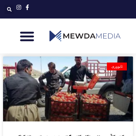
ئابووری