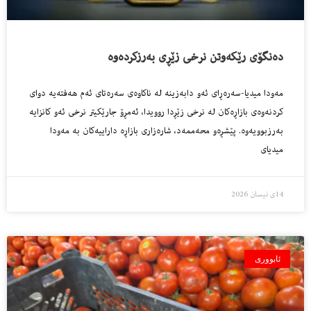
دەنگۆی رێكەوتن نرخی زێڕی بەرزكردەوە
مەودا میدیا-سەرەڕای ئەو دابەزینە لە ناكاوەی سەرەتای ئەم هەفتەیە دوای
كردنەوەی بازاڕەكان لە نرخی زێڕدا روویدا، ئەمڕۆ جارێكیتر نرخی ئەو كانزایە
بەرزبوویەوە. پێشڕەو محەممەد، شارەزاری بازاڕە داراییەكان بە مەودا
میدیای
14ی نیسان 2026
ئابووری