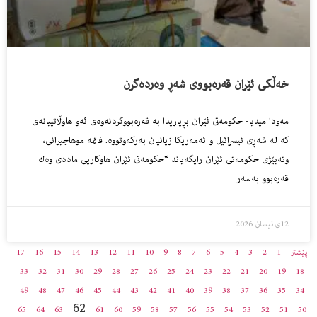
خەڵکی ئێران قەرەبووى شەڕ وەردەگرن
مەودا میدیا- حكومه‌تى ئێران بڕیاریدا به‌ قه‌ره‌بووكردنه‌وه‌ى ئه‌و هاوڵاتییانه‌ى
كه‌ له‌ شه‌ڕى ئیسرائیل و ئه‌مه‌ریكا زیانیان به‌ركه‌وتووه‌. فاتمە موهاجیرانی،
وتەبێژی حکومەتی ئێران رایگەیاند “حکومەتى ئێران هاوكاریی ماددى وه‌ك
قه‌ره‌بوو به‌سه‌ر
12ی نیسان 2026
پێشتر
1
2
3
4
5
6
7
8
9
10
11
12
13
14
15
16
17
33
32
31
30
29
28
27
26
25
24
23
22
21
20
19
18
49
48
47
46
45
44
43
42
41
40
39
38
37
36
35
34
62
65
64
63
61
60
59
58
57
56
55
54
53
52
51
50