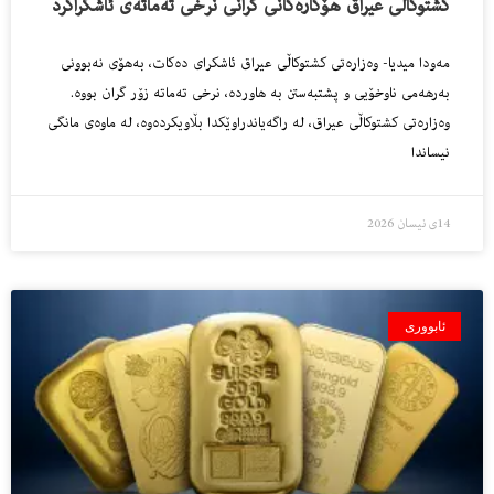
کشتوکاڵی عیراق هۆکارەکانی گرانی نرخی تەماتەی ئاشکراکرد
مەودا میدیا- وەزارەتی كشتوكاڵی عیراق ئاشكرای دەكات، بەهۆی نەبوونی
بەرهەمی ناوخۆیی و پشتبەستن بە هاوردە، نرخی تەماتە زۆر گران بووە.
وەزارەتی كشتوكاڵی عیراق، لە راگەیاندراوێكدا بڵاویكردەوە، لە ماوەی مانگی
نیساندا
14ی نیسان 2026
ئابووری