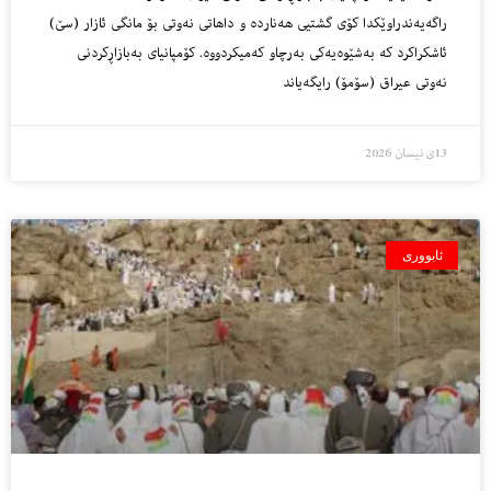
راگەیەندراوێکدا کۆی گشتیی هەناردە و داهاتی نەوتی بۆ مانگی ئازار (سێ)
ئاشکراکرد کە بەشێوەیەکی بەرچاو کەمیکردووە. کۆمپانیای بەبازاڕکردنی
نەوتی عیراق (سۆمۆ) رایگەیاند
13ی نیسان 2026
ئابووری