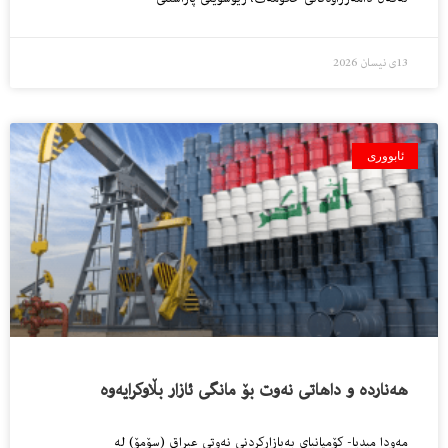
13ی نیسان 2026
ئابووری
هەناردە و داهاتی نەوت بۆ مانگی ئازار بڵاوکرایەوە
مەودا میدیا- کۆمپانیای بەبازاڕکردنی نەوتی عیراق (سۆمۆ) لە