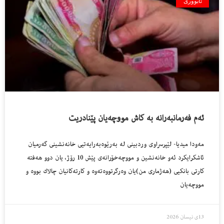
ئابووری
ئەم فەرمانبەرانە بە کاش مووچەیان پێنادریت
مەودا میدیا- لێپرسراوی وردبینی لە بەرێوەبەرایەتیی خانەنشینی گەرمیان
ئاشکرایکرد ئەو خانەنشین و مووچەخۆرانەی پێش 10 رۆژ، یان دوو هەفتە
كارتی بانكیی (هەژماری من)یان وەرگرتووەتەوە و كارتەكانیان چالاك بووە و
مووچەیان
13ی نیسان 2026