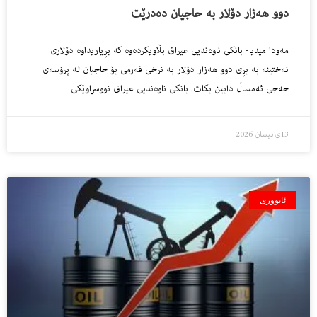
دوو هەزار دۆلار بە حاجیان دەدرێت
مەودا میدیا- بانکی ناوەندیی عیراق بڵاویکردەوە کە بڕیاریداوە دۆلاری
نەختینە بە بڕی دوو هەزار دۆلار بە نرخی فەرمی بۆ حاجیان لە پرۆسەی
حەجی ئەمساڵ دابین بکات. بانکی ناوەندیی عیراق نووسراوێکی
13ی نیسان 2026
ئابووری