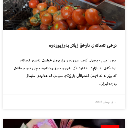
نرخى ته‌ماته‌ى ناوخۆ زیاتر به‌رزبووه‌وه‌
مه‌ودا میدیا- به‌هۆى كه‌مى هاورده‌ و زۆربوونى خواست له‌سه‌ر ته‌ماته‌،
نرخه‌كه‌ى له‌ بازاڕدا به‌شێوه‌یه‌كى به‌رچاو به‌رزبووه‌ته‌وه‌. به‌پێى ئه‌و نرخانه‌ى
كه‌ رۆژانه‌ له‌ لایه‌ن كشتوكاڵى پارێزگاى سلێمانى له‌ عه‌لوه‌ى سلێمانى
وه‌رده‌گیرێن،
13ی نیسان 2026