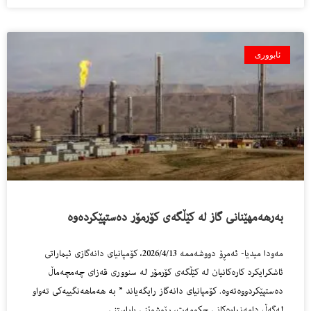
ئابووری
بەرهەمهێنانی گاز لە کێڵگەی کۆرمۆر دەستپێکردەوە
مەودا میدیا- ئەمڕۆ دووشەممە 2026/4/13، کۆمپانیای دانەگازی ئیماراتی
ئاشکرایکرد کارەکانیان لە کێڵگەی کۆرمۆر لە سنووری قەزای چەمچەماڵ
دەستپێکردووەتەوە. کۆمپانیای دانەگاز رایگەیاند ” بە هەماهەنگییەکی تەواو
لەگەڵ دامەزراوەکانی حکومەت، رێوشوێنی پاراستنی