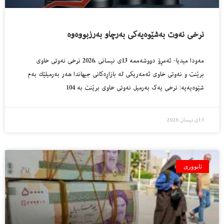
نرخی نەوت بەشێوەیەکی بەرچاو بەرزبووەوە
مەودا میدیا- ئەمڕۆ دووشەممە 13ی نیسانی ،2026 نرخی نەوتی خاوی
برێنت و نەوتی خاوی ئەمەریكی لە بازاڕەكانی جیهاندا هەر بەرمیلێك بەم
شێوەیەیە: نرخی یەک بەرمیل نەوتی خاوی برێنت بە 104
13ی نیسان 2026
ئابووری