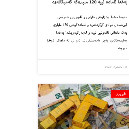
بەغدا ئامادە نییە 120 ملیارەکە کەمبکاتەوە
مەودا میدیا- وەزارەتی دارایی و ئابووریی هەرێمی
کوردستان توانای کۆکردنەوە و ئامادەکردنی 120 ملیاری
وەک داهاتی نانەوتیی نییە و لەبەرانبەریشدا بەغدا
رەتیدەکاتەوە بەبێ رادەستکردنی ئەو بڕە لە داهاتی ناوخۆ
مووچە
8ی تەممووز 2026
ئابووری