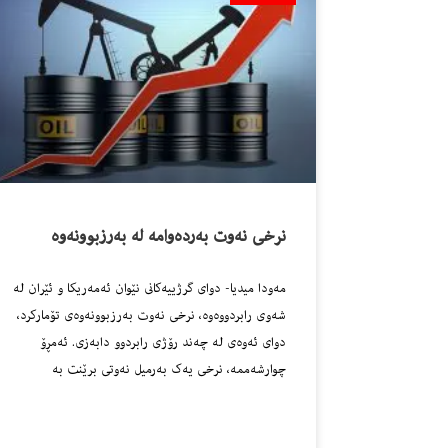
نرخى نه‌وت به‌رده‌وامه‌ له‌ به‌رزبوونه‌وه‌
مه‌ودا میدیا- دواى گرژییه‌كانى نێوان ئەمەریکا و ئێران له‌
شه‌وى رابردووه‌وه‌، نرخی نەوت به‌رزبوونه‌وه‌ى تۆمارکرد،
دواى ئه‌وه‌ى له‌ چه‌ند رۆژى رابردوو دابه‌زی. ئەمڕۆ
چوارشەممە، نرخی یەک بەرمیل نەوتی برێنت بە