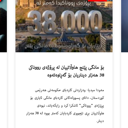
بۆ مانگى پێنج هاوڵاتییان له‌ پرۆژه‌ى رووناكى
38 هه‌زار دیناریان بۆ گه‌ڕاوه‌ته‌وه‌
مه‌ودا میدیا- وەزارەتی کارەبای حکومەتی هەرێمی
کوردستان، داتای پسوولەکانی کارەبای مانگی ئایاری بۆ
پڕۆژەی “رووناکی” ئاشکرا کرد و رایگەیاند، نیوەی
هاوڵاتییان بڕی تێچووی کارەبایان کەمتر بووە لە 38 هەزار
دینار.