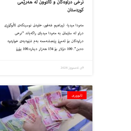
نرخى دراوه‌كان و ئاڵتوون له‌ هه‌رێمى
كوردستان
مه‌ودا میدیا- ئیبراهیم غه‌فور، خاوه‌نى نوسینگه‌ى ئاڵوگۆڕى
دراو له‌ سلێمانى به‌ مه‌ودا میدیاى راگه‌یاند “نرخى
دراوه‌كان بۆ ئه‌مڕۆ پێنجشه‌ممه‌ به‌م شێوه‌یه‌ى خواره‌وه‌
ده‌بن”. 100 دۆلار بۆ 154 هه‌زار دینارە.100 یۆرۆ
9ی تەممووز 2026
ئابووری