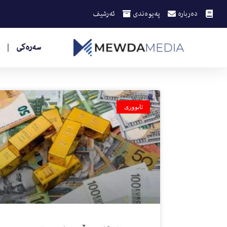
دەربارە
پەیوەندی
ئەرشیف
سەرەکی
ئابووری