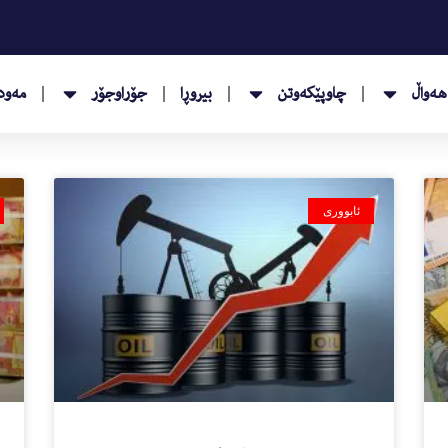
هەواڵ
چاوپێکەوتن
بیروڕا
جۆراوجۆر
مەودا
ئابووری