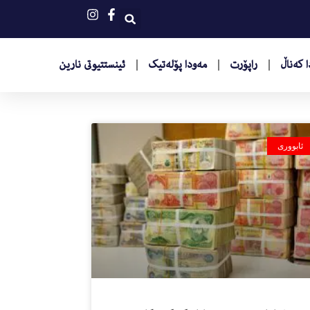
 کەناڵ
راپۆرت
مەودا پۆلەتیک
ئینستتیوتى نارین
ئابووری