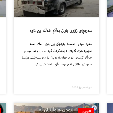
سه‌ره‌ڕاى زۆرى باران به‌ڵام خه‌ڵك بێ ئاوه‌
مه‌ودا میدیا- ئه‌مساڵ بارانێكى زۆر باری، به‌ڵام ئه‌مه‌
نه‌بووه‌ هۆى ئه‌وه‌ى دابه‌شكردنى ئاوى ماڵان باشتر بێت و
خه‌ڵك كێشه‌ى ئاوى خواردنه‌وه‌یان بۆ دروستنه‌بێت. هێشتا
سه‌ره‌تاى مانگى ته‌مووزه‌، به‌ڵام دابه‌شكردنى ئاو
8ی تەممووز 2026
ئابووری