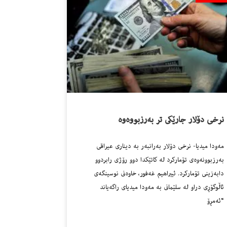
نرخى دۆلار جارێكى تر به‌رزبووه‌وه‌
مه‌ودا میدیا- نرخى دۆلار به‌رانبه‌ر به‌ دینارى عیراقى
به‌رزبوونه‌وه‌ى تۆماركرد له‌ كاتێكدا دوو رۆژى رابردوو
دابه‌زینى تۆماركرد. ئیبراهیم غه‌فور، خاوه‌نى نوسینگه‌ى
ئاڵوگۆڕى دراو له‌ سلێمانى به‌ مه‌ودا میدیاى راگه‌یاند
“ئه‌مڕۆ