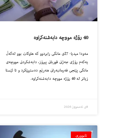
40 رۆژه‌ مووچه‌ دابه‌شنه‌كراوه‌
مه‌ودا میدیا- 27ى مانگى رابردوو كه‌ هاوكات بوو له‌گه‌ڵ
یه‌كه‌م رۆژى جه‌ژنى قوربانى پیرۆز، دابه‌شكردنى مووچه‌ى
مانگى پێنجى فه‌رمانبه‌رانى هه‌رێم ده‌ستیپێكرد و تا ئێستا
زیاتر له‌ 40 رۆژه‌ مووچه‌ دابه‌شنه‌كراوه‌.
8ی تەممووز 2026
ئابووری