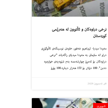
نرخى دراوه‌كان و ئاڵتوون له‌ هه‌رێمى
كوردستان
مه‌ودا میدیا- ئیبراهیم غه‌فور، خاوه‌نى نوسینگه‌ى ئاڵوگۆڕى
دراو له‌ سلێمانى به‌ مه‌ودا میدیاى راگه‌یاند “نرخى
دراوه‌كان بۆ ئه‌مڕۆ چوارشه‌ممه‌ به‌م شێوه‌یه‌ى خواره‌وه‌
ده‌بن”. 100 دۆلار بۆ 153 هه‌زار دینارە.100 یۆرۆ
8ی تەممووز 2026
ئابووری