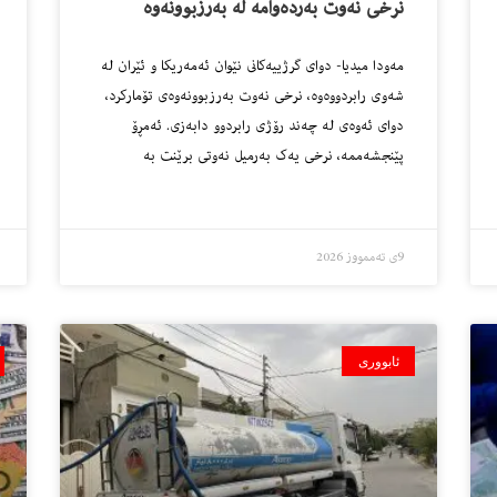
نرخى نه‌وت به‌رده‌وامه‌ له‌ به‌رزبوونه‌وه‌
مه‌ودا میدیا- دواى گرژییه‌كانى نێوان ئەمەریکا و ئێران له‌
شه‌وى رابردووه‌وه‌، نرخی نەوت به‌رزبوونه‌وه‌ى تۆمارکرد،
دواى ئه‌وه‌ى له‌ چه‌ند رۆژى رابردوو دابه‌زی. ئەمڕۆ
پێنجشەممە، نرخی یەک بەرمیل نەوتی برێنت بە
9ی تەممووز 2026
ئابووری