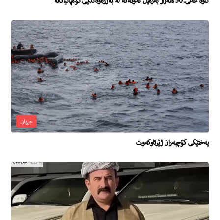
کاوە عەلی: 50 هەزار بەرمیل نەوتەکە لە بەرژەوەندیی کۆمپانیاکانە
جیهان
یەختێکی کۆچبەران ژێرئاوکەوت