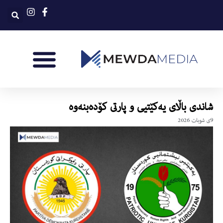
شاندى باڵاى یه‌كێتیی و پارتى كۆده‌بنه‌وه‌
9ی شوبات 2026