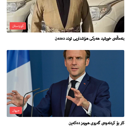
کوردستان
بنه‌ماڵه‌ى خورشید هه‌ركى هۆشداریی توند ده‌ده‌ن
جیهان
كار بۆ كردنه‌وه‌ى گه‌روى هورمز ده‌كه‌ین