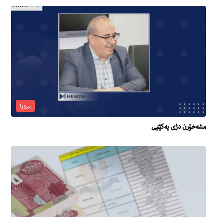
بیروڕا
مشەخۆرن دژی یەکێتیی