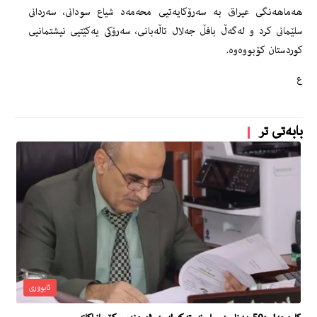
هه‌ماهه‌نگى عیراق به‌ سه‌رۆكایه‌تیی محه‌مه‌د شیاع سودانى، سه‌ردانى
سلێمانى كرد و له‌گه‌ڵ بافڵ جه‌لال تاڵه‌بانی، سه‌رۆكى یه‌كێتیی نیشتمانیی
كوردستان كۆبووه‌وه‌.
ع
بابەتی تر
ئابووری