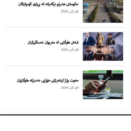
حکومەتی هەرێم نیگەرانە لە بڕیاری کۆمپانیاکان
6ی ئاب 2026
شەش هاوڵاتیی لە مەریوان دەستگیرکران
6ی ئاب 2026
حەوت رۆژ ئینتەرنێتی خۆرایی دەدرێتە هاوڵاتییان
6ی ئاب 2026