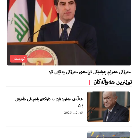
کوردستان
سەرۆکی هەرێم پەیامێکی ئاڕاستەی سەرۆکی یەکێتی کرد
نوێترین هەواڵەکان
خەڵەف غەفور: نابێ بە داواکەی باخچەلی دڵخۆش
بین
6ی ئاب 2026