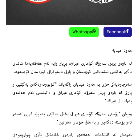
Whatsapp
Facebook
مه‌ودا میدیا-
له‌ باره‌ى پرسى سه‌رۆك كۆمارى عیراق، بڕیار وایه‌ له‌م هه‌فته‌یه‌دا شاندى
باڵاى یه‌كێتیی نیشتمانیی كوردستان و پارتى دیموكراتى كوردستان كۆببنه‌وه‌.
سه‌رچاوه‌یه‌كى حزبى به‌ مه‌ودا میدیاى راگه‌یاند “كۆبوونه‌وه‌كه‌ى یه‌كێتیی و
پارتى له‌ باره‌ى پرسى سه‌رۆك كۆمارى عیراق و دانیشتنى ئه‌م هه‌فته‌ى
په‌رله‌مانى عیراقه‌”.
وتیشى “پۆستى سه‌رۆك كۆمارى عیراق پشكى یه‌كێتی یه‌، پێداگریی له‌سه‌ر
ئه‌و پۆسته‌ ده‌كه‌ین و به‌ مافى خۆمانى ده‌زانین”.
ئه‌وه‌ش له‌ كاتێكدایه‌، هه‌فته‌ى رابردوو شاندێكى باڵاى چوارچێوه‌ى