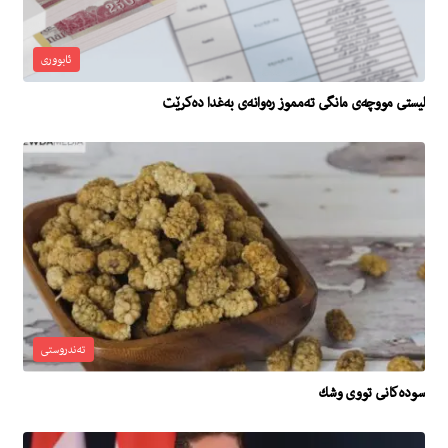
ئابووری
لیستی مووچەی مانگی تەمموز رەوانەی بەغدا دەکرێت
تەندروستی
سوده‌كانى تووى وشك