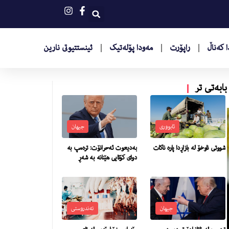
 کەناڵ
راپۆرت
مەودا پۆلەتیک
ئینستتیوتى نارین
بابەتی تر
ئابووری
جیهان
شووتى ناوخۆ له‌ بازاڕدا پاره‌ ناكات
به‌دیعوت ئه‌حرانۆت: تره‌مپ به‌
دواى كۆتایی هێنانه‌ به‌ شه‌ڕ
جیهان
تەندروستی