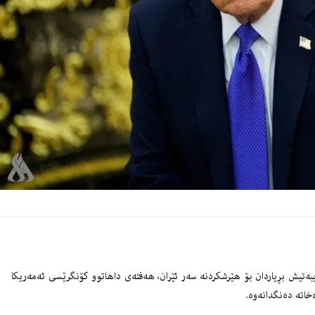
یبەتیش بڕیاردان بۆ هێرشكردنە سەر ئێران، هەفتەی داهاتوو كۆنگرێسی ئەمەریكا
خاتە دەنگدانەوە.