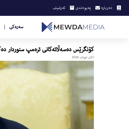
دەربارە
پەیوەندی
ئەرشیف
سەرەکی
كۆنگرێس دەسەڵاتەكانی ترەمپ سنوردار دە
21ی شوبات 2026