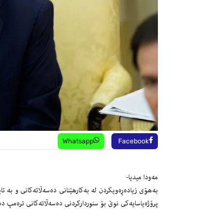
Whatsapp
Facebook
مەودا میدیا-
بەهۆی زیادەڕەویكردن لە بەكارهێنانی دەسەڵاتەكانی و بە تا
پرۆژەیاسایەكی نوێ بۆ سنورداركردنی دەسەڵاتەكانی ترەمپ دە