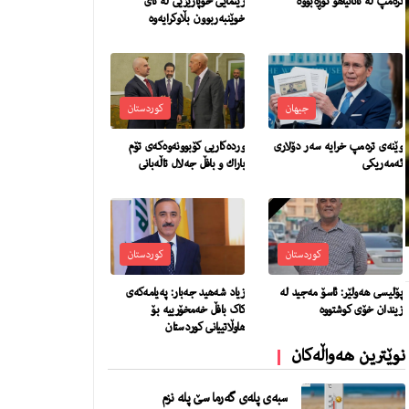
تره‌مپ له‌ ناتانیاهۆ توڕه‌بووه‌
رێنمایی خۆپارێزیی لە تای
خوێنبەربوون بڵاوکرایەوە
جیهان
کوردستان
وێنەی ترەمپ خرایە سەر دۆلاری
ورده‌كاریی كۆبوونه‌وه‌كه‌ى تۆم
ئەمەریکی
باراك و بافڵ جه‌لال تاڵه‌بانی
کوردستان
کوردستان
پۆلیسی هەولێر: ئاسۆ مەجيد لە
زیاد شەهید جەبار: پەیامەکەی
زیندان خۆی کوشتووە
کاک بافڵ خەمخۆرییە بۆ
هاوڵاتییانی کوردستان
نوێترین هەواڵەکان
سبەی پلەی گەرما سێ‌ پلە نزم