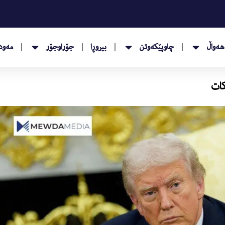
هەواڵ
چاوپێکەوتن
بیروڕا
جۆراوجۆر
مەودا
كات