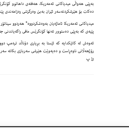
بەپێی هەواڵی میدیاكانی ئەمەریكا، هەفتەی داهاتوو كۆنگر
دەكات بۆ هێرشكردنەسەر ئێران بەبێ وەرگرتنی رەزامەندی پ
میدیاكانی ئەمەریكا ئاماژەیان بەوەشكردووە” هەردوو سیناتۆر
پێیەی كە بەپێی دەستوور تەنها كۆنگرێس مافی راگەیاندنی ج
ئەوەش لە كاتێكدایە كە ئێستا بە بڕیاری دۆناڵد ترەمپ د
رۆژهەڵاتی ناوەڕاست و دەیەوێت هێرشی سەربازی بكاتە سەر ئ
ئ پ