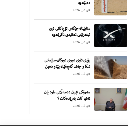
دەبێتەوە
8ی ئاب 2026
ستارلینك جێگەی تۆڕەكانی تری
ئینتەرنێتی تەقلیدی ناگرێتەوە
8ی ئاب 2026
بۆری ئاوی دووی دووكان-سلێمانی
شكا و چەند گەڕەكێك بێئاو دەبن
8ی ئاب 2026
سەرۆكی ئێران دەسەڵاتی ماوە یان
تەنها كات بەڕێدەكات ؟
8ی ئاب 2026