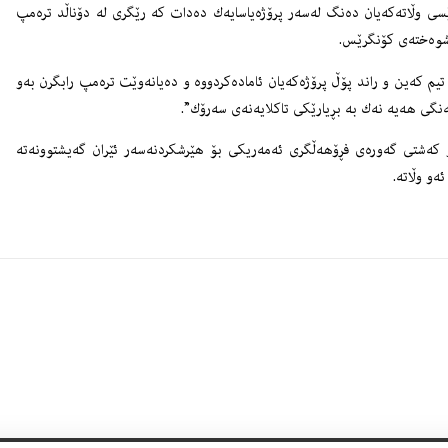
ێسی وڵاتەكەیان دەنگ لەسەر پرۆژەیاسایەك دەدات كە رێگری لە دۆناڵد ترەمپ
ێشوەختەی كۆنگرێس.
 تیم كەین و راند پۆڵ پرۆژەكەیان ئامادەكردووە و دەیانەوێت ترەمپ رابگرن بەو
ەنگی هەیە نەك بە بڕیارێكی تاكلایەنەی سەرۆك”.
وو كەشتی گەورەی فڕۆهەڵگری ئەمەریكی بۆ هێرشكردنەسەر ئێران گەیشتوونەتە
ەو وڵاتە.