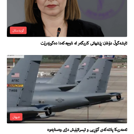
کوردستان
ئایشەگوڵ دۆغان: پێشهاتی کاریگەر لە ناوچەکەدا دەگوزەرێت
جیهان
ئه‌مه‌ریكا پلانه‌كه‌ى گۆڕيى و ئیسرائیلیش دژى وه‌ستایه‌وه‌