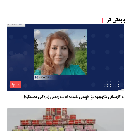
بابەتی تر
بیروڕا
لە کارەساتی مێژووەوە بۆ داڕشتنی ئایینده‌ لە سەردەمی زیرەکیی دەستکردا