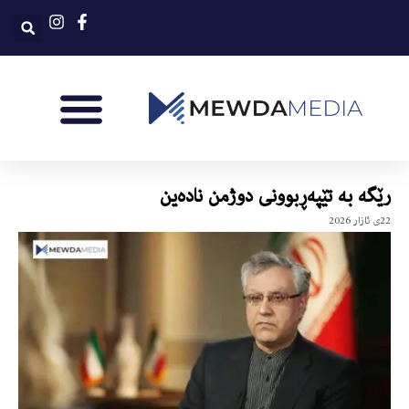
رێگە بە تێپەڕبوونی دوژمن نادەین
22ی ئازار 2026