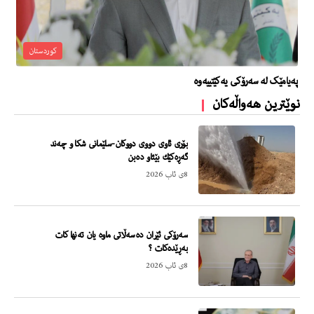
کوردستان
پەیامێک لە سەرۆکی یەکێتییەوە
نوێترین هەواڵەکان
بۆری ئاوی دووی دووكان-سلێمانی شكا و چەند
گەڕەكێك بێئاو دەبن
8ی ئاب 2026
سەرۆكی ئێران دەسەڵاتی ماوە یان تەنها كات
بەڕێدەكات ؟
8ی ئاب 2026