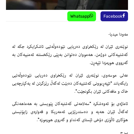
Whatsapp
Facebook
مەودا میدیا-
نوێنەری ئێران لە رێکخراوی دەریایی نێودەوڵەتیی ئاشکرایکرد جگە لە
کەشتییەکانی دوژمن، هەمووان دەتوانن بەپێی رێکخستنە ئەمنییەکان بە
گەرووی هورمزدا تێپەڕن.
عەلی موسەوی، نوێنەری ئێران لە رێکخراوی دەریایی نێودەوڵەتیی
رایگەیاند “تێپەڕبوونی کەشتییەکان دەبێت لەگەڵ رێزگرتن لە یەکپارچەیی
خاک و مافەکانی ئێران بگونجێت”.
ئاماژەی بۆ ئەوەشکرد “سەلامەتی کەشتیەکان پێویستی بە هەماهەنگی
لەگەڵ ئێران هەیە و دەستدرێژیی ئەمەریکا و قەوارەی زایۆنیستی
هۆکاری ئاڵۆزی دۆخی ئێستای کەنداو و گەروی هورموزە”.
ب ح