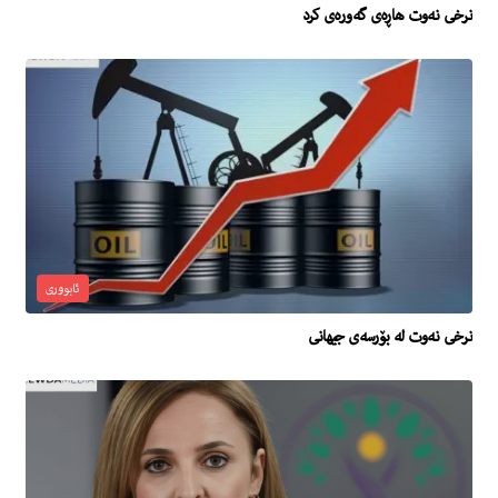
نرخى نه‌وت هاڕه‌ى گه‌وره‌ى كرد
ئابووری
نرخى نه‌وت له‌ بۆرسه‌ى جیهانی