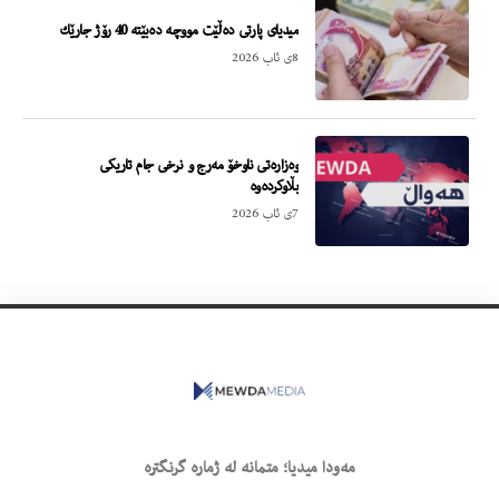
میدیای پارتی دەڵێت مووچە دەبێتە 40 رۆژ جارێك
8ی ئاب 2026
وەزارەتی ناوخۆ مەرج و نرخی جام تاریکی
بڵاوکردەوە
7ی ئاب 2026
مەودا میدیا؛ متمانە لە ژمارە گرنگترە