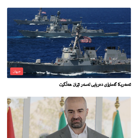
جیهان
ئەمەریکا گەمارۆی دەریایی لەسەر ئێران هەڵگرت