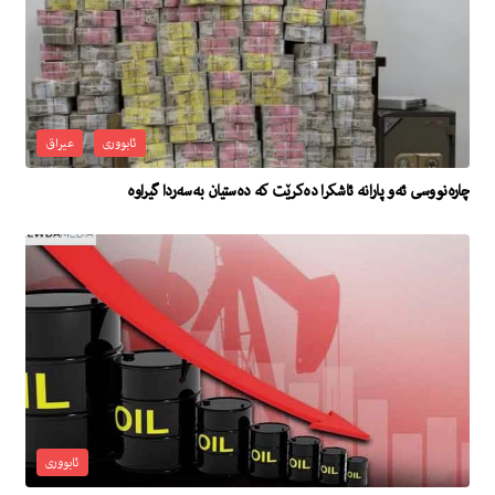
ئابووری
عیراق
چارەنووسی ئەو پارانە ئاشكرا دەكرێت كە دەستیان بەسەردا گیراوە
ئابووری