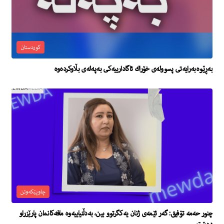
کوردستان
بەڕێوەبەرایەتی پسوولەی خۆراك ئاگادارییەکی بەپەلەی بڵاوکردەوە
چاوپێکەوتن
چنور حەمە تۆفیق: گەر ئێمەی ژنان یەکگرتوو بین، بەدڵنیاییەوە مافەکانمان پارێزراو