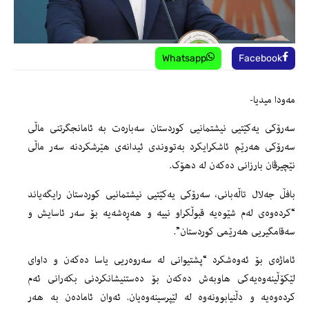
Whatsapp
Facebook
مەودا میدیا-
سەرۆکی یەکێتیی نیشتمانیی کوردستان سەبارەت بە ئامانجگرتنی ماڵی
سەرۆکی هەرێم ئاشکرایکرد بەتووندی ئیدانەی هێرشکردنە سەر ماڵی
نێچیرڤان بارزانی دەکەن لە دهۆک.
بافڵ جەلال تاڵەبانی، سەرۆکی یەکێتیی نیشتمانیی کوردستان رایگەیاند
“کردەوەی لەم شێوەیە قبوڵکراو نییە و هەڕەشەیە بۆ سەر ئاسایش و
سەقامگیریی هەرێمی کوردستان”.
ئاماژەی بۆ ئەوەشکرد “پشتیوانی لە سەروەریی یاسا دەکەن و داوای
لێکۆڵینەوەیەکی هاوبەش دەکەن بۆ دەستنیشانکردنی بکەرانی ئەم
کردەوەیە و دڵنیابوونەوە لە لێپرسینەوەیان. ئەوان ئامادەن بە هەر