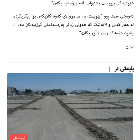
شێوەیەکی پێویست پشتیوانی لەم پرۆسەیە بکەن”.
ئەوەشی خستەڕوو “پێویستە بە هەموو لایەکەوە کاربکەن بۆ رێگریکردن
لە هەر کەس و لایەنێک کە هەوڵی زیاتر پەرەسەندنی گرژییەکان دەدات
یاخود دۆخەکە زیاتر ئاڵۆز بکات”.
ب ح
بابەتی تر
کوردستان