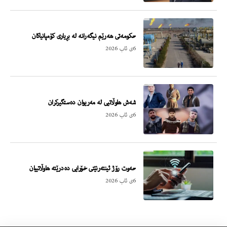
حکومەتی هەرێم نیگەرانە لە بڕیاری کۆمپانیاکان
6ی ئاب 2026
شەش هاوڵاتیی لە مەریوان دەستگیرکران
6ی ئاب 2026
حەوت رۆژ ئینتەرنێتی خۆرایی دەدرێتە هاوڵاتییان
6ی ئاب 2026