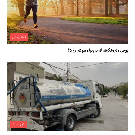
تەندروستی
بۆچى وه‌رزشكردن له‌ به‌یانیان سودى زۆره‌؟
کوردستان