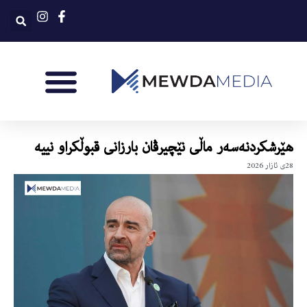
هێرشکردنەسەر ماڵی نێچیرڤان بارزانی قبوڵکراو نییە
28ی ئازار 2026