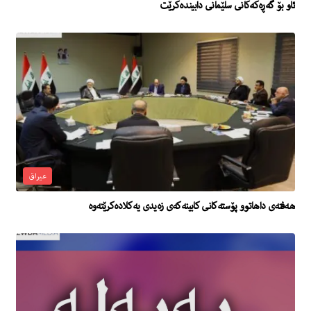
ئاو بۆ گه‌ڕه‌كه‌كانى سلێمانى دابینده‌كرێت
عیراق
هەفتەی داهاتوو پۆستەکانی کابینەکەی زەیدی یەکلادەکرێتەوە