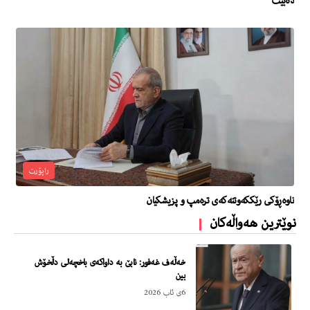
دەبێت
راپۆرت
ناوه‌ڕۆكى رێككه‌وتنه‌كه‌ى تره‌مپ و پزیشكیان
نوێترین هەواڵەکان
خەڵەف غەفور: نابێ بە داواکەی باخچەلی دڵخۆش
بین
6ی ئاب 2026