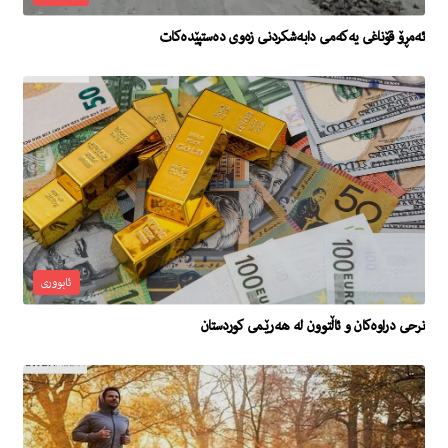
ئەمڕۆ قۆناغی یەکەمی دابەشکردنی زەوی دەستپێدەکات
ئابووری
نرحى دراوه‌كان و ئاڵتوون له‌ هه‌رێمى كوردستان