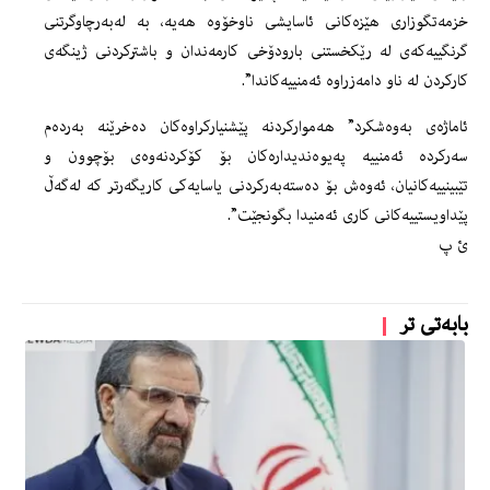
خزمەتگوزاری هێزەكانی ئاسایشی ناوخۆوە هەیە، بە لەبەرچاوگرتنی
گرنگییەكەی لە رێكخستنی بارودۆخی كارمەندان و باشتركردنی ژینگەی
كاركردن لە ناو دامەزراوە ئەمنییەكاندا”.
ئاماژەی بەوەشكرد” هەمواركردنە پێشنیاركراوەكان دەخرێنە بەردەم
سەركردە ئەمنییە پەیوەندیدارەكان بۆ كۆكردنەوەی بۆچوون و
تێبینییەكانیان، ئەوەش بۆ دەستەبەركردنی یاسایەكی كاریگەرتر كە لەگەڵ
پێداویستییەكانی كاری ئەمنیدا بگونجێت”.
ئ پ
بابەتی تر