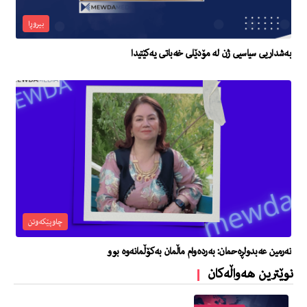
بیروڕا
بەشداریی سیاسیی ژن لە مۆدێلی خەباتی یەكێتیدا
چاوپێکەوتن
نەرمین عەبدولڕەحمان: بەردەوام ماڵمان بەکۆڵمانەوە بوو
نوێترین هەواڵەکان