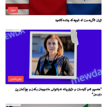
جیهان
ئێران ئاگربەست لە ناوچەکە رەتدەکاتەوە
چاوپێکەوتن
“هەموو ئەو کارەسات و دژوارییانە نەیانتوانی ماندوومان بکەن و چۆکمان پێ
دابدەن”