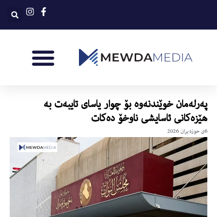
پەرلەمان خوێندنەوە بۆ چوار یاسای تایبەت بە
هێزەكانی ئاسایشی ناوخۆ دەكات
6ی حوزه‌یران 2026