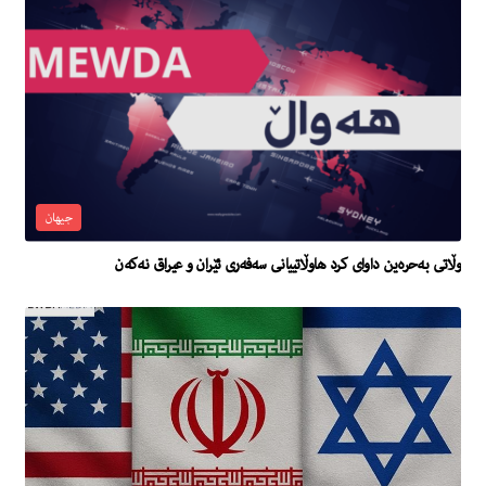
جیهان
وڵاتى به‌حره‌ین داوای كرد هاوڵاتییانى سه‌فه‌رى ئێران و عیراق نه‌كه‌ن