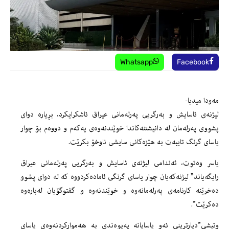
Whatsapp
Facebook
مەودا میدیا-
لیژنەی ئاسایش و بەرگریی پەرلەمانی عیراق ئاشكرایكرد، بڕیارە دوای
پشووی پەرلەمان لە دانیشتنەكاندا خوێندنەوەی یەكەم و دووەم بۆ چوار
یاسای گرنگ تایبەت بە هێزەكانی سایشی ناوخۆ بكرێت.
یاسر وەتوت، ئەندامی لیژنەی ئاسایش و بەرگریی پەرلەمانی عیراق
رایگەیاند” لیژنەكەیان چوار یاسای گرنگی ئامادەكردووە كە لە دوای پشوو
دەخرێنە كارنامەی پەرلەمانەوە و خوێندنەوە و گفتوگۆیان لەبارەوە
دەكرێت”.
وتیشی”دیارترینی ئەو یاسایانە پەیوەندی بە هەمواركردنەوەی یاسای