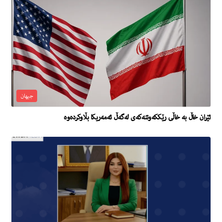
جیهان
ئێران خاڵ بە خاڵی رێككەوتنەكەی لەگەڵ ئەمەریكا بڵاوكردەوە