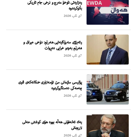
وەزارەتی ناوخۆ مەرج و نرخی جام تاریکی
بڵاوکردەوە
7ی ئاب 2026
وته‌بێژى سه‌رۆكایه‌تیى هه‌رێم: دۆخى عیراق و
هه‌رێم به‌ره‌و خراپى ده‌ڕوات
7ی ئاب 2026
پۆلیسى سلێمانى سێ تۆمه‌تبارى خنكانه‌كه‌ى ئاوى
چه‌مه‌كى ده‌ستگیركردوه‌
7ی ئاب 2026
یه‌ك ته‌له‌فۆنى هه‌ڵه‌ بووه‌ هۆى كوشتنى عه‌لى
لاریجانى
7ی ئاب 2026