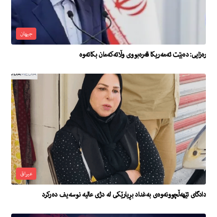
جیهان
رەزایی: دەبێت ئەمەریکا قەرەبووی وڵاتەکەمان بکاتەوە
عیراق
دادگای تێهەڵچوونەوەی بەغداد بڕیارێكی لە دژی عالیە نوسەیف دەركرد