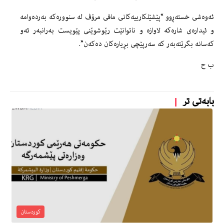
ئەوەشی خستەڕوو “پێشێلکارییەکانی مافی مرۆڤ لە سنوورەکە بەردەوامە
و ئیدارەی شارەکە لاوازە و ناتوانێت رێوشوێنی پێویست بەرانبەر ئەو
کەسانە بگرێتەبەر کە سەرپێچی بڕیارەکان دەکەن”.
ب ح
بابەتی تر
کوردستان