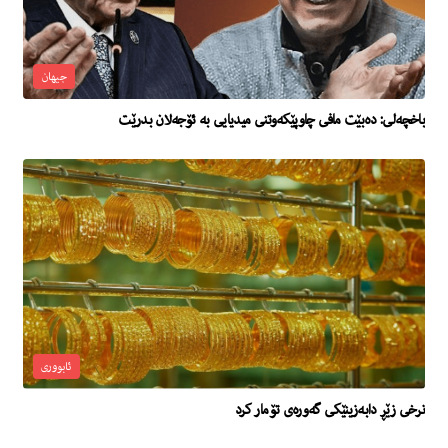
جیهان
باخچەلی: دەبێت مافی چاوپێکەوتنی میدیایی بە ئۆجەلان بدرێت
ئابووری
نرخی زێڕ دابەزینێكی گەورەی تۆمار كرد