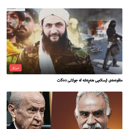
عیراق
مقاوەمەی ئیسلامیی هەڕەشە لە جولانی دەکات