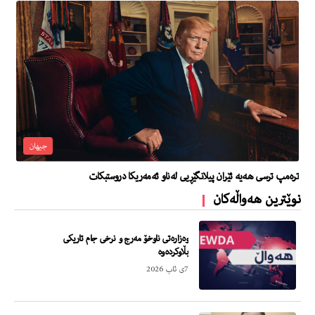
جیهان
تره‌مپ ترسى هه‌یه‌ ئێران پیلانگێڕیی له‌ناو ئه‌مه‌ریكا دروستبكات
نوێترین هەواڵەکان
وەزارەتی ناوخۆ مەرج و نرخی جام تاریکی
بڵاوکردەوە
7ی ئاب 2026