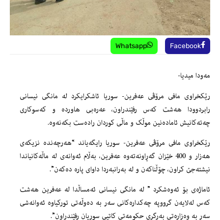
Whatsapp
Facebook
مەودا میدیا-
رێکخراوی مافی مرۆڤی عەفرین- سوریا ئاشکرایکرد لە مانگی نیسانی
رابردوودا هەشت کەس رفێندراون، عەرەبی هاوردە و کەسوکاری
چەتەکانیش ئامادەنین موڵک و ماڵی کوردان رادەست بکەنەوە.
رێکخراوی مافی مرۆڤی عەفرین- سوریا رایگەیاند “هەرچەندە نزیکەی
هەزار و 400 خێزان گەڕاونەتەوە عەفرین، بەڵام ئەوانەی لە ماڵەکانیاندا
نیشتەجێ کراون، چۆڵناکەن و لە بەرانبەردا داوای پارە دەکەن”.
ئاماژەی بۆ ئەوەشکرد ” لە مانگی نیسانی ئەمساڵدا لە عەفرین هەشت
کەس لەلایەن گرووپە چەکدارەکانی سەر بە دەوڵەتی تورکیاوە ئەوانەشی
سەر بە وەزارەتی بەرگری حکومەتی کاتیی سوریان رفێندراون”.