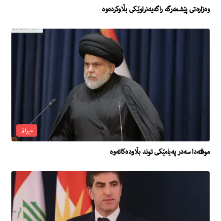
وەزارەتی پێشمەرگە راگەیەنراوێكی بڵاوكردەوە
عیراق
موقته‌دا سه‌در په‌یامێكى توند بڵاوده‌كاته‌وه‌