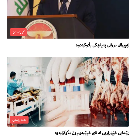
کوردستان
نێچیرڤان بارزانی پەیامێكی بڵاوكردەوە
تەندروستی
رێنمایی خۆپارێزیی لە تای خوێنبەربوون بڵاوکرایەوە