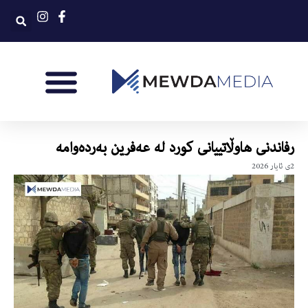
رفاندنی هاوڵاتییانی کورد لە عەفرین بەردەوامە
2ی ئایار 2026