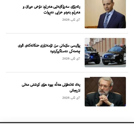
وته‌بێژى سه‌رۆكایه‌تیى هه‌رێم: دۆخى عیراق و
هه‌رێم به‌ره‌و خراپى ده‌ڕوات
7ی ئاب 2026
پۆلیسى سلێمانى سێ تۆمه‌تبارى خنكانه‌كه‌ى ئاوى
چه‌مه‌كى ده‌ستگیركردوه‌
7ی ئاب 2026
یه‌ك ته‌له‌فۆنى هه‌ڵه‌ بووه‌ هۆى كوشتنى عه‌لى
لاریجانى
7ی ئاب 2026