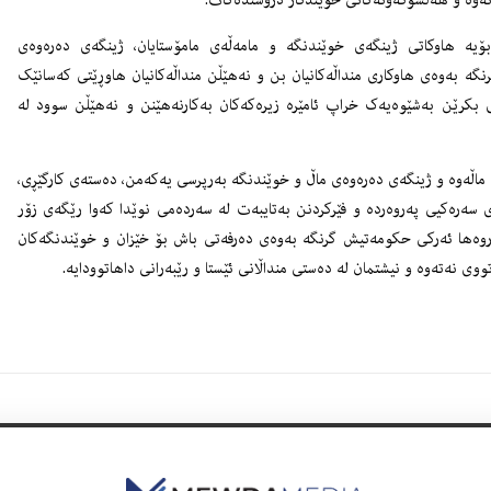
نەوە و هەڵسوکەوتەکانی خوێندکار دروستدەکات.
بۆیە هاوکاتی ژینگەی خوێندنگە و مامەڵەی مامۆستایان، ژینگەی دەرەوەی
نگە بەوەی هاوکاری منداڵەکانیان بن و نەهێڵن منداڵەکانیان هاوڕێتی کەسانێک
 بکرێن بەشێوەیەک خراپ ئامێرە زیرەکەکان بەکارنەهێنن و نەهێڵن سوود لە
ە ماڵەوە و ژینگەی دەرەوەی ماڵ و خوێندنگە بەرپرسی یەکەمن، دەستەی کارگێڕی،
ی سەرەکیی پەروەردە و فێرکردنن بەتایبەت لە سەردەمی نوێدا کەوا رێگەی زۆر
روەها ئەرکی حکومەتیش گرنگە بەوەی دەرفەتی باش بۆ خێزان و خوێندنگەکان
ی نەتەوە و نیشتمان لە دەستی منداڵانی ئێستا و رێبەرانی داهاتوودایە.