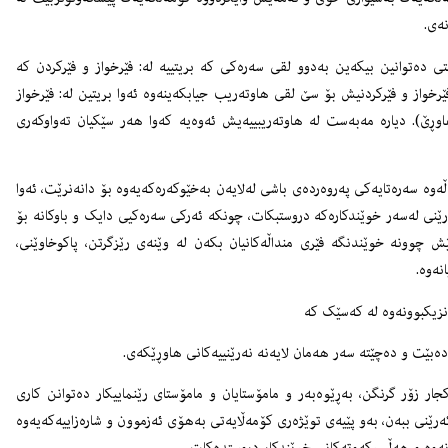
ەی.
تی دەتوانین بیکەین بەدوو لقی سەرەکی کە بریتییە لە: فێرخواز و فێرکردن کە
خواز و فێرکردنیش بۆ سێ لقی هاوتەریب جیابکەینەوە ئەوا بریتین لە: فێرخواز
هاوڕێ). دیارە مەبەست لە هاوتەریبییەیش ئەوەیە کەوا هەر سێکیان تەواوکەری
ڵەوە سەرەتایەکی پەروەردەی باشی لەلایەن بەخێوکەرەکەیەوە بۆ دانەنرێت، ئەوا
رێنی لەسەر خوێندکارەکە دروستبکات، چونکە ئەرکی سەرەکیی دایک و باوکانە بۆ
چوونە خوێندنگە فێری منداڵەکانیان بکەن لە وێنەی رێزگرتن، پاکوخاوێنی،
نەوە.
 نزیکبوونەوە لە کەسێک کە
 دەبێت و دەچێتە سەر هەمان لایەنە نەرێنییەکانی هاوڕێکەی.
جار زۆر گرنگن، بەڕێوەبەر و مامۆستایان و مامۆستای رێنماییکار دەتوانن کاری
رێنی ببەن، بەو پێیەی توێژەری کۆمەڵایەتی بەهۆی ئەزموون و شارەزاییەکەیەوە