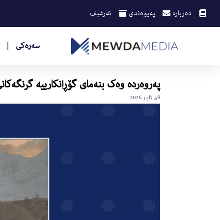
دەربارە
پەیوەندی
ئەرشیف
سەرەکی
پەروەردە وەک بنەمای گۆڕانکارییە گرنگەکان
9ی ئایار 2026