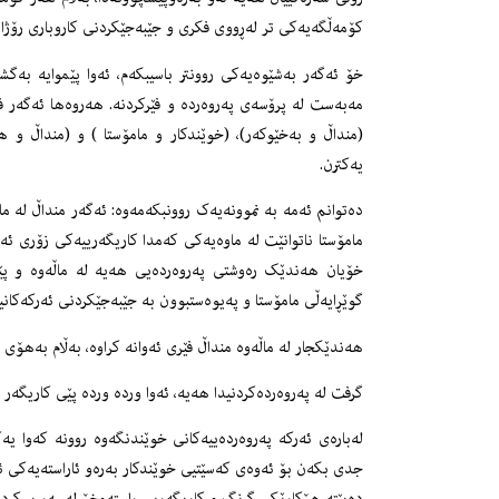
کۆمەڵگەیەکی تر لەڕووی فکری و جێبەجێکردنی کاروباری رۆژان
خۆ ئەگەر بەشێوەیەکی روونتر باسیبکەم، ئەوا پێموایە بەگش
مەبەست لە پرۆسەی پەروەردە و فێرکردنە. هەروەها ئەگەر فێر
(منداڵ و بەخێوکەر)، (خوێندکار و مامۆستا ) و (منداڵ و 
یەکترن.
دەتوانم ئەمە بە نموونەیەک روونبکەمەوە: ئەگەر منداڵ لە ما
مامۆستا ناتوانێت لە ماوەیەکی کەمدا کاریگەرییەکی زۆری ئە
خۆیان هەندێک رەوشتی پەروەردەیی هەیە لە ماڵەوە و پێش 
گوێڕایەڵی مامۆستا و پەیوەستبوون بە جێبەجێکردنی ئەرکەکانیا
هەندێکجار لە ماڵەوە منداڵ فێری ئەوانە کراوە، بەڵام بەهۆی
گرفت لە پەروەردەکردنیدا هەیە، ئەوا وردە وردە پێی کاریگەر
لەبارەی ئەرکە پەروەردەییەکانی خوێندنگەوە روونە کەوا یەک
جدی بکەن بۆ ئەوەی کەسێتیی خوێندکار بەرەو ئاراستەیەکی ئە