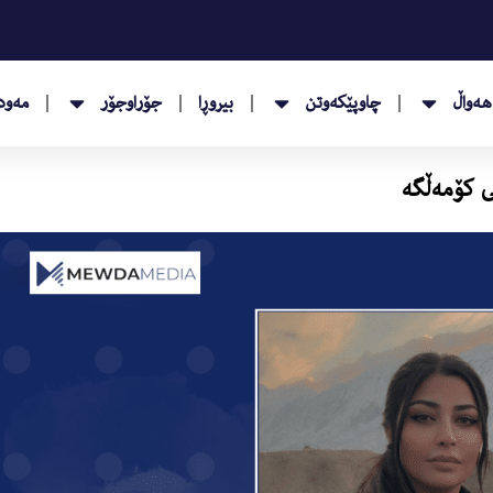
هەواڵ
چاوپێکەوتن
بیروڕا
جۆراوجۆر
مەودا
ی کۆمەڵگە