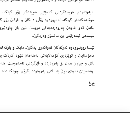
دەبێتە هۆکارێکی گرنگ و کاریگەریی راستەوخۆ لەسەر بیرکرد
لەبەرئەوەی دروستکردنی کەسێتیی خوێندکار زۆر گرنگە، 
خوێندنگەیش گرنگە، لەمڕووەوە رۆڵی دایکان و باوکان زۆر گر
بکەن کەوا خاوەن پەروەردەیەکی دروست نین یان چاودێیری
سیستمی ئینتەرنێتی بێ سانسۆر وەربگرن.
ئێستا روونبووەوە ئەرکەکان تەواکەری یەکترن: دایک و باوک ل
مامۆستایان و توێژەری کۆمەڵایەتی بەهەمان شێوە کارەکتەر
باش و جیاواز هەن بۆ پەروەردە و فێرکردنی تەندروست، هە
بڕەخسێنێ نەوەی نوێ بە باشی پەروەردە بکرێن، چونکە داهاتوو
خ.غ