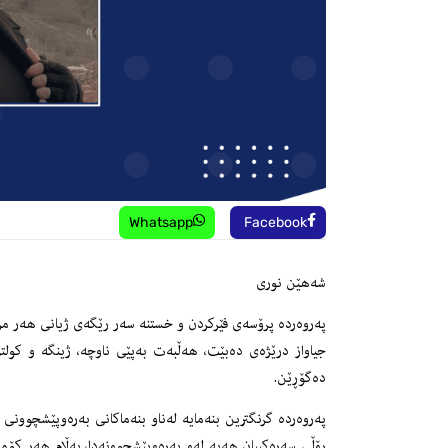
Whatsapp
Facebook
شەهێن نوری
پەروەردە پرۆسەی فێرکردن و خستنە سەر رێگەی ژیانی هەر مرۆ
جیاواز درێژەی دەبێت، هەڵبەت بەپێی ناوچە، ژینگە و کولت
دەگۆڕێن.
پەروەردە گرنگترین بنەمایە لەناو بنەماکانی بەرەوپێشچوونی 
رۆڵی سەرەکییان هەیە لەو بەرەوپێشچوونەدا، بەڵام هەر کۆ