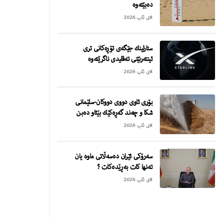
دەبێتەوە
8ی ئاب 2026
ستارلینك جێگەی تۆڕەكانی تری
ئینتەرنێتی تەقلیدی ناگرێتەوە
8ی ئاب 2026
بۆری ئاوی دووی دووكان-سلێمانی
شكا و چەند گەڕەكێك بێئاو دەبن
8ی ئاب 2026
سەرۆكی ئێران دەسەڵاتی ماوە یان
تەنها كات بەڕێدەكات ؟
8ی ئاب 2026