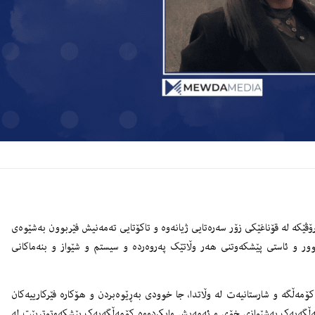
ڤێکە لە قۆناغێکی زۆر سەرەتایی ژیانەوە و تاکۆتایی تەمەنیش فێربوون بەشێوەی
وور و ئاستی پێشکەوتنی هەر وڵاتێک پەروەردە و سیستم و شێواز و بنەماکانی
کۆمەڵگە و شارستانیەت لە وڵاتدا، جا خوودی بەڕێوەبردن و هۆکارە فێرکارییەکان
مەڵگەیەک بەشێوازی خۆی و ئەمەیش وایکردووە کۆمەڵگەیەک پێشکەوتوتربێت لە