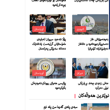
سێ بازرگانی چەک دەستگیرکران
هەوڵەکان بۆ کۆکردنەوەی داهات
چڕدەکرێنەوە
ئابووری
کوردستان
بەرهەمهێنانی غاز
پۆڵا شەھید سیروان لەبارەی
دەستیپێکردووەتەوە و داناغاز
مامۆستایانی گرێبەست یاداشتێک
دەیفرۆشێتە کۆمپانیا
دەداتە سەرۆکی پەرلەمان
عیراق
کوردستان
عەلی زەیدی چەند بڕیارێکی
پۆلیسی هەولێر روونکردنەوەیەکی
نوێی دەرکرد
بڵاوکردەوە
نوێترین هەواڵەکان
سبەی پلەی گەرما سێ‌ پلە نزم