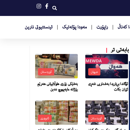
 کەناڵ
راپۆرت
مەودا پۆلەتیک
ئینستتیوتى نارین
بابەتی تر
جیهان
کوردستان
ئۆگاندا بڕیاریدا به‌شداریی شه‌ڕى
بەشێكی زۆری هاوڵاتییانی هەرێم
ئێران بكات
رۆژانە مایەپووچ دەبن
کوردستان
ئابووری