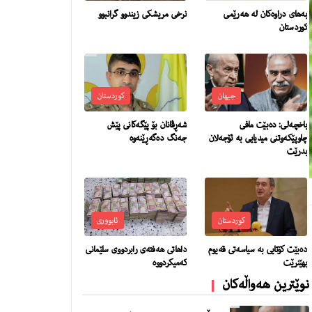
بەهای دراوەکان لە هەرێمی
نرخى مریشكى زیندوو گرانبوو
کوردستان
جیهان
کوردستان
باخچەلی: دەبێت مافی
شەڕڤانان بۆ پێگەکانی پێش
چاوپێکەوتنی میدیایی بە ئۆجەلان
جەنگ دەگەڕێنەوە
بدرێت
کوردستان
ئابووری
دەبێت کۆتایی بە سیاسەتی قەیوم
داهاتی هەفتەی رابردووی سلێمانی
بهێنرێت
کەمیکردووە
نوێترین هەواڵەکان