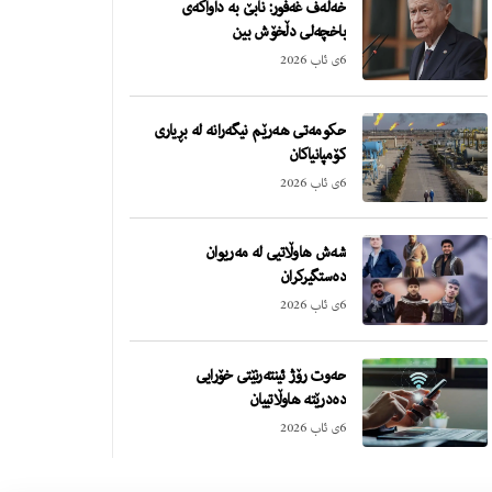
خەڵەف غەفور: نابێ بە داواکەی
باخچەلی دڵخۆش بین
6ی ئاب 2026
حکومەتی هەرێم نیگەرانە لە بڕیاری
کۆمپانیاکان
6ی ئاب 2026
شەش هاوڵاتیی لە مەریوان
دەستگیرکران
6ی ئاب 2026
حەوت رۆژ ئینتەرنێتی خۆرایی
دەدرێتە هاوڵاتییان
6ی ئاب 2026