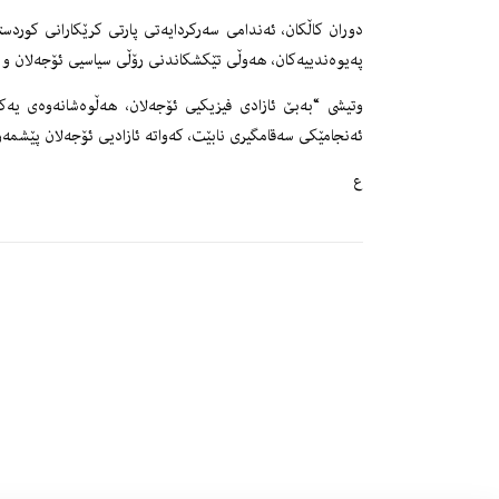
پەیوەندییەکان، هەوڵی تێکشکاندنی رۆڵی سیاسیی ئۆجەلان و ها
وتیشى “بەبێ ئازادی فیزیکیی ئۆجەلان، هەڵوەشانەوەی یەکج
ئەنجامێکی سەقامگیری نابێت، کەواتە ئازادیی ئۆجەلان پێشمەر
ع