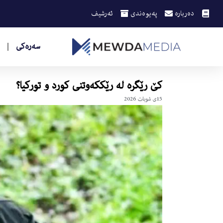
دەربارە
پەیوەندی
ئەرشیف
سەرەکی
كێ رێگره‌ له‌ رێككه‌وتنى كورد و توركیا؟
15ی شوبات 2026