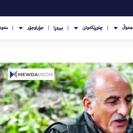
هەواڵ
چاوپێکەوتن
بیروڕا
جۆراوجۆر
مەودا