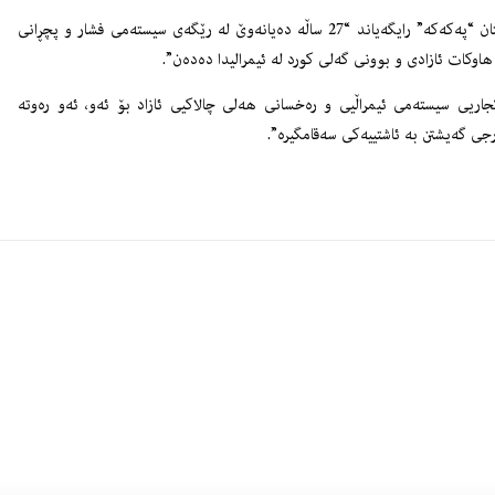
دوران کاڵکان، ئەندامی سەرکردایەتی پارتی کرێکارانی کوردستان “په‌كه‌كه‌” رایگه‌یاند “27 ساڵە دەیانەوێ لە رێگەی سیستەمی فشار و پچڕانی
وکات ئازادی و بوونی گەلی کورد لە ئیمرالیدا دەدەن”.
اریی سیستەمی ئیمراڵیی و رەخسانی هەلی‌ چالاکیی ئازاد بۆ ئەو، ئەو رەوتە
جی گەیشتن بە ئاشتییەکی سەقامگیرە”.