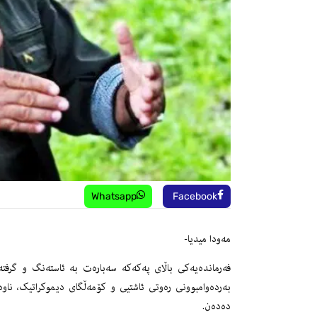
Whatsapp
Facebook
مه‌ودا میدیا-
فەرماندەیەکی باڵای پەکەکە سەبارەت بە ئاستەنگ‌ و گرفته‌ك
بەردەوامبوونی رەوتی ئاشتیی و کۆمەڵگای دیموکراتیک، ناو
دەدەن.