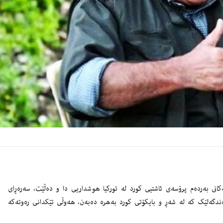
انى بەردەم پرۆسه‌ى ئاشتیی کورد له‌ تورکیا هوشداریی دا و ده‌ڵێت، سەرەڕای
ەندگەلێک کە لە شەڕ و بایکۆتی کورد بەهرە دەبەن، هەوڵی تێکدانی رەوتەکە