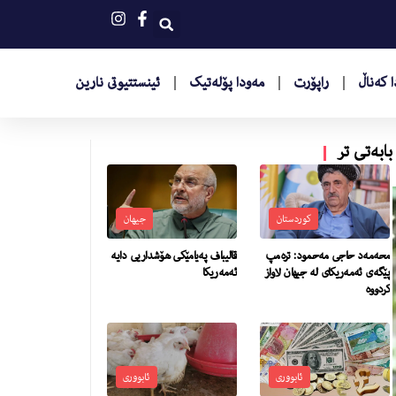
 کەناڵ
راپۆرت
مەودا پۆلەتیک
ئینستتیوتى نارین
بابەتی تر
کوردستان
جیهان
محەمەد حاجی مەحمود: ترەمپ
قالیباف په‌یامێكى هۆشداریی دایه‌
پێگەی ئەمەریکای لە جیهان لاواز
ئه‌مه‌ریكا
کردووە
ئابووری
ئابووری