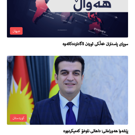
جیهان
سوپاى پاسداران خه‌ڵكى ئوردن ئاگادارده‌كاته‌وه‌
کوردستان
پێشه‌وا هه‌ورامانى: داهاتى ناوخۆ كه‌میكردووه‌