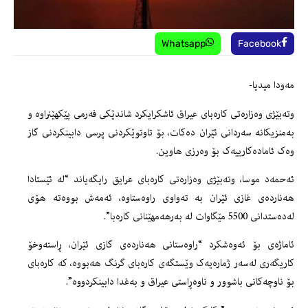
Whatsapp
Facebook
مەودا میدیا-
وتەبێژى وەزارەتی کارەبای عیراق ئاشکرایکرد شاندێکی فەرمی پێکهێنراوە و
بەمنزیکانە سەردانی ئێران دەکات، بۆ تاوتوێکردنی پرسی دابینکردنی گاز
وەک ئامادەکارییەک بۆ وەرزی هاوین.
ئەحمەد موسا، وتەبێژی وەزارەتی کارەبای عرایق رایگەیاند “لە ئێستادا
هەناردەی غازی ئێران بە تەواوی راوەستاوە، ئەمەش بووەتە هۆی
لەدەستدانی 5500 مێگاوات لە بەرهەمهێنانی کارەبا”.
ئاماژەی بۆ ئەوەشکرد “راوەستانی هەناردەی گازی ئێران، ڕاستەوخۆ
کاریگەری لەسەر ژمارەیەک وێستگەی کارەبای گرنگ هەبووە، کە کارەبای
بۆ ناوچەکانی باشوور و ناوەڕاستی عیراق و بەغدا دابینکردووە”.