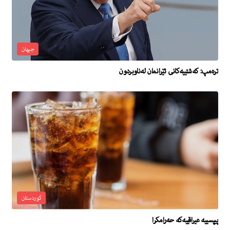
جیهان
تره‌مپ: كه‌شتییه‌كانى ئێرانمان له‌ناوبردون
کوردستان
پیپسییە عیراقییەکە حەرامکرا