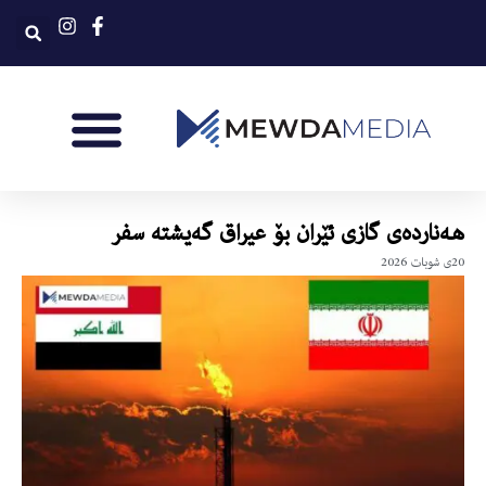
هەناردەی گازی ئێران بۆ عیراق گەیشتە سفر
20ی شوبات 2026