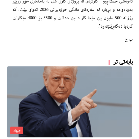
ئەوەشی خستەڕوو ” کارکردن لە پڕۆژەی گازی شل لە بەندەری خۆر زوبێر
بەردەوامە و بڕیارە لە سەرەتای مانگی حوزەیرانی 2026 تەواو ببێت، کە
رۆژانە 500 ملیۆن پێ سێجا گاز دابین دەکات و 3500 بۆ 4000 مێگاوات
کارەبا دەگەڕێنێتەوە”.
ب ح
بابەتی تر
جیهان