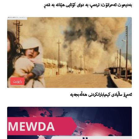
به‌دیعوت ئه‌حرانۆت: تره‌مپ به‌ دواى كۆتایی هێنانه‌ به‌ شه‌ڕ
راپۆرت
ئەمڕۆ ساڵیادی کیمیابارانکردنی هەڵەبجەیە