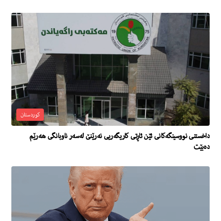
کوردستان
داخستنی نووسینگەکانی ئێن ئاڕتی كاریگەریی نەرێنێ‌ لەسەر ناوبانگی هەرێم
دەبێت