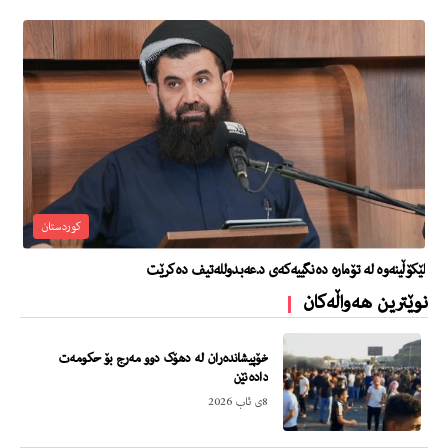
کوردستان
لێکۆڵینەوە لە تۆمارە دەنگییەکەی د.عەبدوللەتیف دەکرێت
نوێترین هەواڵەکان
خۆپیشاندەران لە دهۆک دوو مەرج بۆ حکومەت
دادەنێن
8ی ئاب 2026