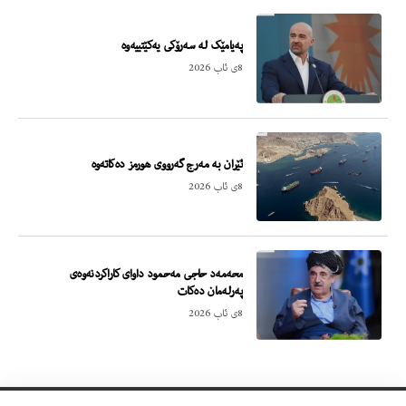
پەیامێک لە سەرۆکی یەکێتییەوە
8ی ئاب 2026
ئێران بە مەرج گەرووی هورمز دەکاتەوە
8ی ئاب 2026
محەمەد حاجی مەحمود داوای کاراکردنەوەی
پەرلەمان دەکات
8ی ئاب 2026