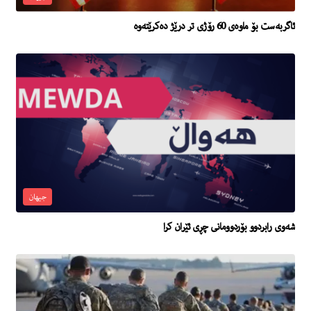
ئاگربەست بۆ ماوەی 60 رۆژی تر درێژ دەکرێتەوە
جیهان
شه‌وى رابردوو بۆردوومانی چڕی ئێران کرا