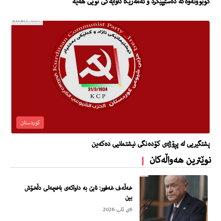
كۆبوونه‌وه‌كه‌ ده‌ستيپێكرد و ئه‌مه‌ریكا داوایه‌كى نوێى هه‌یه‌
کوردستان
پشتگیریی لە پڕۆژەی کۆدەنگی نیشتمانیی دەکەین
نوێترین هەواڵەکان
خەڵەف غەفور: نابێ بە داواکەی باخچەلی دڵخۆش
بین
6ی ئاب 2026