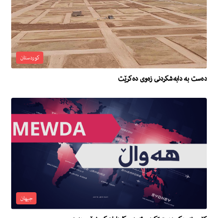
کوردستان
دەست بە دابەشکردنی زەوی دەکرێت
جیهان