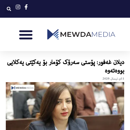
دیلان غەفور: پۆستی سەرۆک کۆمار بۆ یەکێتی یەکلایی
بووەتەوە
11ی نیسان 2026