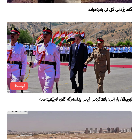
گەمارۆدانی کۆبانی بەردەوامە
کوردستان
نێچیرڤان بارزانی: باشترکردنی ژیانی پێشمەرگە کاری لەپێشینەمانە