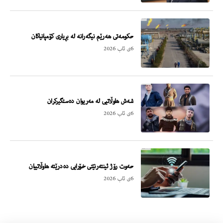
حکومەتی هەرێم نیگەرانە لە بڕیاری کۆمپانیاکان
6ی ئاب 2026
شەش هاوڵاتیی لە مەریوان دەستگیرکران
6ی ئاب 2026
حەوت رۆژ ئینتەرنێتی خۆرایی دەدرێتە هاوڵاتییان
6ی ئاب 2026