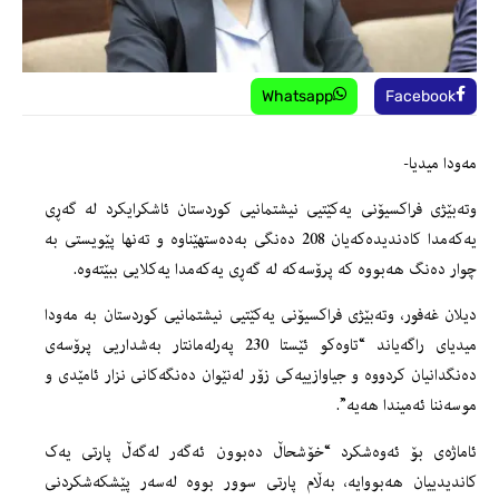
Whatsapp
Facebook
مەودا میدیا-
وتەبێژی فراکسیۆنی یەکێتیی نیشتمانیی کوردستان ئاشکرایکرد لە گەڕی
یەکەمدا کادندیدەکەیان 208 دەنگی بەدەستهێناوە و تەنها پێویستی بە
چوار دەنگ هەبووە کە پرۆسەکە لە گەڕی یەکەمدا یەکلایی ببێتەوە.
دیلان غەفور، وتەبێژی فراکسیۆنی یەکێتیی نیشتمانیی کوردستان بە مەودا
میدیای راگەیاند “تاوەکو ئێستا 230 پەرلەمانتار بەشداریی پرۆسەی
دەنگدانیان کردووە و جیاوازییەکی زۆر لەنێوان دەنگەکانی نزار ئامێدی و
موسەننا ئەمیندا هەیە”.
ئاماژەی بۆ ئەوەشکرد “خۆشحاڵ دەبوون ئەگەر لەگەڵ پارتی یەک
کاندیدییان هەبووایە، بەڵام پارتی سوور بووە لەسەر پێشکەشکردنی