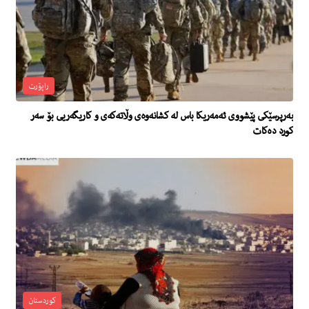
راپۆرت
به‌رپرسێكى پێشووى ئه‌مه‌ریكا باس له‌ كشانه‌وه‌ى وڵاته‌كه‌ى و كاریگه‌ریی بۆ سه‌ر
كورد ده‌كات
کوردستان