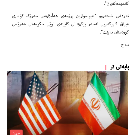
کاندیدەکەیان”.
ئەوەشی خستەڕوو “هیواخوازین پرۆسەی هەڵبژاردنی سەرۆک کۆماری
عیراق کاریگەریی لەسەر پێکهێنانی کابینەی نوێی حکومەتی هەرێمی
کوردستان نەبێت”.
ب ح
بابەتی تر
جیهان