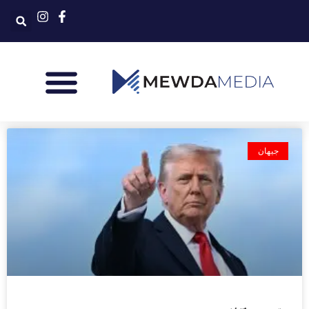
جیهان