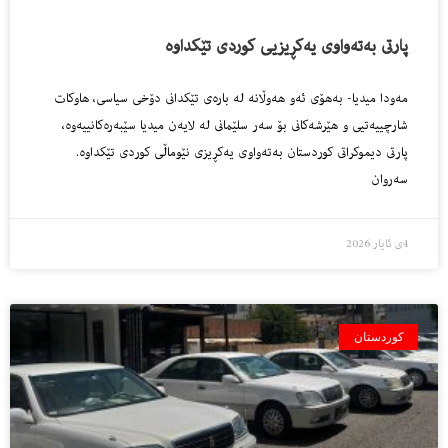
پارتى به‌ته‌واوى یه‌كڕیزیی كوردى تێكداوه‌
مه‌ودا میدیا- به‌هۆى ئه‌و هه‌وڵانه‌ له‌ باره‌ى تێكدانى دۆخى سیاسی، هاوكات
شارچییه‌تیی و هێرشه‌كانى بۆ سه‌ر سلێمانى له‌ لایه‌ن میدیا سێبه‌ره‌كانییه‌وه‌،
پارتى دیموكراتى كوردستان به‌ته‌واوی یه‌كڕیزى نێوماڵى كوردى تێكداوه‌.
سه‌روان
4ی ئایار 2026
کوردستان