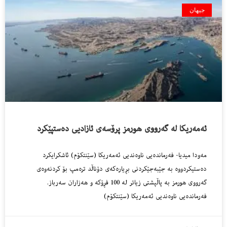
جیهان
ئەمەریکا لە گەرووی هورمز پرۆسەی ئازادیی دەستپێکرد
مەودا میدیا- فەرماندەیی ناوەندیی ئەمەریکا (سێنتکۆم) ئاشکرایکرد
دەستیکردووە بە جێبەجێکردنی بڕیارەکەی دۆناڵد ترەمپ بۆ کردنەوەی
گەرووی هورمز بە پاڵپشتی زیاتر لە 100 فڕۆکە و هەزاران سەرباز.
فەرماندەیی ناوەندیی ئەمەریکا (سێنتکۆم)