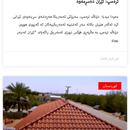
تره‌مپ: ئێران ده‌سڕمه‌وه‌
مه‌ودا میدیا- دۆناڵد ترەمپ، سەرۆکی ئەمه‌ریکا هەڕەشەی سڕینەوەی ئێرانی
کرد ئەگەر هێرش بکاتە سەر کەشتییە ئەمه‌ریکییەکان لە گەرووی هورمز.
دۆناڵد ترەمپ بە ماڵپەڕی فۆکس نیوزی ئه‌مه‌ریكى راگەیاند “ئێران لەسەر
رووی
4ی ئایار 2026
کوردستان