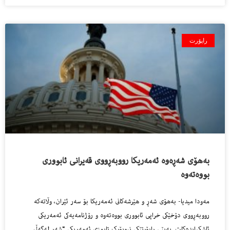
راپۆرت
به‌هۆى شه‌ڕه‌وه‌ ئه‌مه‌ریكا رووبه‌ڕووى قه‌یرانی ئابوورى
بووه‌ته‌وه‌
مه‌ودا میدیا- به‌هۆى شه‌ڕ و هێرشه‌كانى ئه‌مه‌ریكا بۆ سه‌ر ئێران، وڵاته‌كه‌
رووبه‌ڕووى دۆخێكى خراپى ئابوورى بووه‌ته‌وه‌ و رۆژنامه‌یه‌كى ئه‌مه‌ریكى
ئاشكرایده‌كات. به‌پێى راپۆرتێكى نیویۆرک تایمزى ئه‌مه‌ریكى “شەڕ لەگەڵ