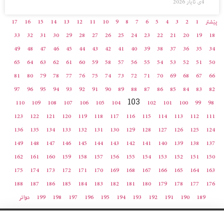
4ی ئایار 2026
پێشتر
1
2
3
4
5
6
7
8
9
10
11
12
13
14
15
16
17
33
32
31
30
29
28
27
26
25
24
23
22
21
20
19
18
49
48
47
46
45
44
43
42
41
40
39
38
37
36
35
34
65
64
63
62
61
60
59
58
57
56
55
54
53
52
51
50
81
80
79
78
77
76
75
74
73
72
71
70
69
68
67
66
97
96
95
94
93
92
91
90
89
88
87
86
85
84
83
82
103
110
109
108
107
106
105
104
102
101
100
99
98
123
122
121
120
119
118
117
116
115
114
113
112
111
136
135
134
133
132
131
130
129
128
127
126
125
124
149
148
147
146
145
144
143
142
141
140
139
138
137
162
161
160
159
158
157
156
155
154
153
152
151
150
175
174
173
172
171
170
169
168
167
166
165
164
163
188
187
186
185
184
183
182
181
180
179
178
177
176
189
190
191
192
193
194
195
196
197
198
199
دواتر