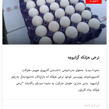
ئابووری
نرخى هێلكه‌ گرانبووه‌
مه‌ودا میدیا- به‌هۆى به‌رده‌وامى داخستنى گه‌رووى هورمز، هاوكات
كه‌مبوونه‌وه‌ى پێویستى ناوخۆ، نرخى هێلكه‌ له‌ بازاڕه‌كان به‌شێوه‌یه‌كى به‌رچاو
گرانبووه‌. سابیر عه‌زیز، خاوه‌نى ماركێت به‌ مه‌ودا میدیاى راگه‌یاند “نرخى
هێلكه‌ یه‌ك كارتۆن
4ی ئایار 2026