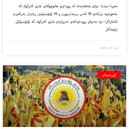
مه‌ودا میدیا- دواى هه‌فته‌یه‌ك له‌ رووداوى هاتوچۆكه‌ى شارى كه‌ركوك كه‌
به‌هۆیه‌وه‌ نزیكه‌ى 30 كه‌س برینداربوون و 30 ئۆتۆمبێلیش زیانیان به‌ركه‌وت
ئاشكراكرا. دوا به‌دواى رووداوه‌كه‌ى ده‌روازه‌ى شارى كه‌ركوك كه‌ ئۆتۆمبێلێكى
بارهه‌ڵگر
4ی ئایار 2026
کوردستان