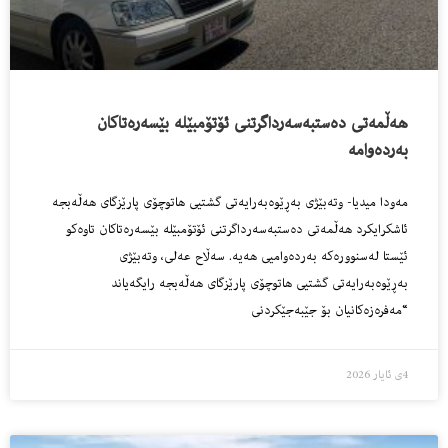
هەڵمەتی دەستبەسەرداگرتنی ئۆتۆمبێلە بێسەرەتاکان
بەردەوامە
مەودا میدیا- وتەبێژی بەڕێوەبەرایەتی گشتیی هاتوچۆی پارێزگای هەڵەبجە
ئاشکرایکرد هەڵمەتی دەستبەسەرداگرتنی ئۆتۆمبێلە بێسەرەتاکان تاوەکو
ئێستا لەسنوورەکە بەردەوامیی هەیە. سەڵاح عەلی، وتەبێژی
بەڕێوەبەرایەتی گشتیی هاتوچۆی پارێزگای هەڵەبجە رایگەیاند
“مەفرەزەکانیان بۆ جێبەجێکردنی
4ی ئایار 2026