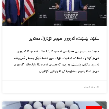
سكۆت بێسێنت: گه‌رووى هورمز كۆنترۆڵ ده‌كه‌ین
مه‌ودا میدیا- وه‌زیرى خه‌زێنه‌ى ئه‌مه‌ریكا رایگه‌یاند، ئه‌مه‌ریكا گه‌رووى
هورمز كۆنترۆڵ ده‌كات، ده‌شڵێت، ئێران هیچ ده‌سه‌ڵاتێكى به‌سه‌ر گه‌رووه‌كه‌
نه‌ماوه‌. سکۆت بێسێنت، وه‌زیری گه‌نجینه‌ی ئه‌مه‌ریكا رایگه‌یاند “گه‌رووی
هورمز ده‌كه‌ینه‌وه‌و به‌شێوه‌یه‌كی ته‌واوه‌تیی كۆنترۆڵی
4ی ئایار 2026