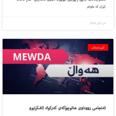
ئێران له‌ ماوه‌ى
4ی ئایار 2026
کوردستان
ئه‌نجامى رووداوى هاتوچۆكه‌ى كه‌ركوك ئاشكرابوو