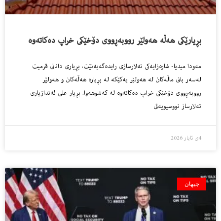
بڕیارێكى هه‌ڵه‌ هه‌ولێر رووبه‌ڕووى دۆخێكى خراپ ده‌كاته‌وه‌
مه‌ودا میدیا- شاره‌زایه‌كى ته‌لارسازی رایده‌گه‌یه‌نێت، بڕیاری دانانى قرمیت
له‌سه‌ر بانى ماڵه‌كان له‌ هه‌ولێر یه‌كێكه‌ له‌ بڕیاره‌ هه‌ڵه‌كان و هه‌ولێر
رووبه‌ڕووى دۆخێكى خراپ ده‌كاته‌وه‌ له‌ كه‌شوهه‌وا. بڕیار علی ئەندازیاری
تەلارساز نووسیویه‌تى
4ی ئایار 2026
جیهان