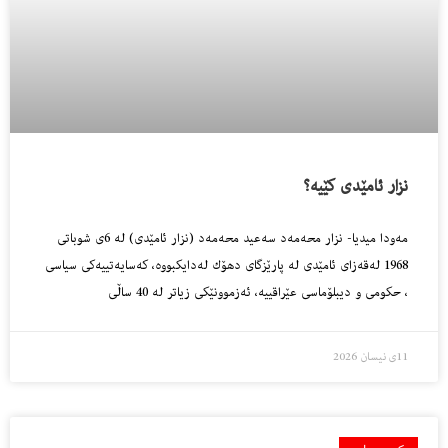
نزار ئامێدی کێیە؟
مەودا میدیا- نزار محەمەد سەعید محەمەد (نزار ئامێدی) لە 6ی شوباتی
1968 لەقەزای ئامێدی لە پارێزگای دهۆك لەدایكبووە، كەسایەتییەكی سیاسی
، حكومی و دیبلۆماسی عێراقییە، ئەزموونێكی زیاتر لە 40 ساڵی
11ی نیسان 2026