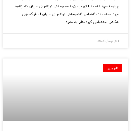
بڕیارە ئەمڕۆ شەممە 11ی نیسان، ئەنجوومەنی نوێنەرانی عیراق كۆببێتەوە.
سروە محەممەد، ئەندامی ئەنجومەنی نوێنەرانی عیراق لە فراكسیۆنی
یەكێتیی نیشتمانیی كوردستان بە مەودا
11ی نیسان 2026
ئابووری