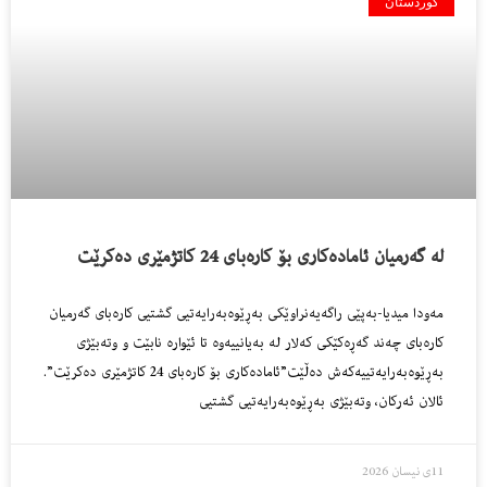
کوردستان
لە گەرمیان ئامادەكاری بۆ كارەبای 24 كاتژمێری دەكرێت
مەودا میدیا-بەپێی راگەیەنراوێكی بەڕێوەبەرایەتیی گشتیی كارەبای گەرمیان
كارەبای چەند گەڕەكێكی كەلار لە بەیانییەوە تا ئێوارە نابێت و وتەبێژی
بەڕێوەبەرایەتییەكەش دەڵێت”ئامادەكاری بۆ كارەبای 24 كاتژمێری دەكرێت”.
ئالان ئەركان، وتەبێژی بەڕێوەبەرایەتیی گشتیی
11ی نیسان 2026