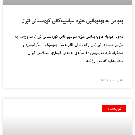
پەیامی هاوپەیمانیی هێزە سیاسییەکانی کوردستانی ئێران
مەودا میدیا- هاوپەیمانیی هێزە سیاسییەکانی کوردستانی ئێران سەبارەت بە
دۆخی ئێستای ئێران و راگەیاندنی ئاگربەست پەیامێکیان بڵاوکردەوە و
ئاشکرایانکرد ئەزموونی 47 ساڵەی تەمەنی کۆماری ئیسلامیی ئێران
نیشانیداوە کە ئەم رژێمە
10ی نیسان 2026
کوردستان