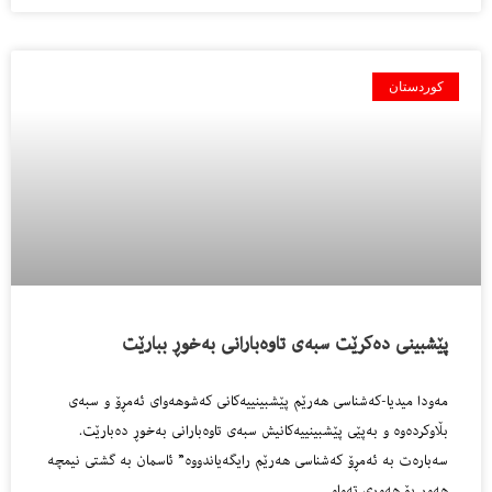
کوردستان
پێشبینی دەكرێت سبەی تاوەبارانی بەخوڕ ببارێت
مەودا میدیا-كەشناسی هەرێم پێشبینییەكانی كەشوهەوای ئەمڕۆ و سبەی
بڵاوكردەوە و بەپێی پێشبینییەكانیش سبەی تاوەبارانی بەخوڕ دەبارێت.
سەبارەت بە ئەمڕۆ كەشناسی هەرێم رایگەیاندووە” ئاسمان بە گشتی نیمچە
هەور بۆ هەوری تەواو