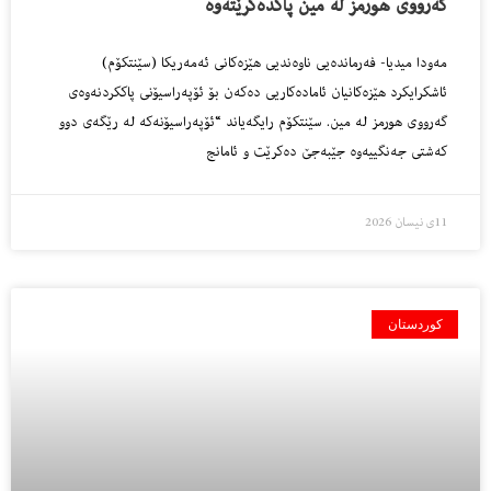
گەرووی هورمز لە مین پاکدەکرێتەوە
مەودا میدیا- فەرماندەیی ناوەندیی هێزەکانی ئەمەریکا (سێنتکۆم)
ئاشکرایکرد هێزەکانیان ئامادەکاریی دەکەن بۆ ئۆپەراسیۆنی پاککردنەوەی
گەرووی هورمز لە مین. سێنتکۆم رایگەیاند “ئۆپەراسیۆنەکە لە رێگەی دوو
کەشتی جەنگییەوە جێبەجێ دەکرێت و ئامانج
11ی نیسان 2026
کوردستان