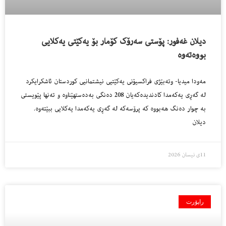
دیلان غەفور: پۆستی سەرۆک کۆمار بۆ یەکێتی یەکلایی
بووەتەوە
مەودا میدیا- وتەبێژی فراکسیۆنی یەکێتیی نیشتمانیی کوردستان ئاشکرایکرد
لە گەڕی یەکەمدا کادندیدەکەیان 208 دەنگی بەدەستهێناوە و تەنها پێویستی
بە چوار دەنگ هەبووە کە پرۆسەکە لە گەڕی یەکەمدا یەکلایی ببێتەوە.
دیلان
11ی نیسان 2026
راپۆرت