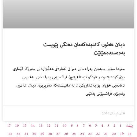
دیلان غەفور: کاندیدەکەمان دەنگی پێویست
بەدەستدەهێنێت
مەودا میدیا- سبەینێ پەرلەمانی عیراق لەبارەی هەڵبژاردنی سەرۆک کۆماری
نوێ کۆدەبێتەوە و تاوەکو ئێستا (پێنج) فراكسیۆنی پەرلەمانی بەفەرمی
ئامادەیی خۆیان بۆ بەشداریكردن لە دانیشتنەکە دەربڕیوە. دیلان غەفور،
وتەبێژی فراکسیۆنی یەکێتی
10ی نیسان 2026
پێشتر
1
2
3
4
5
6
7
8
9
10
11
12
13
14
15
16
17
33
32
31
30
29
28
27
26
25
24
23
22
21
20
19
18