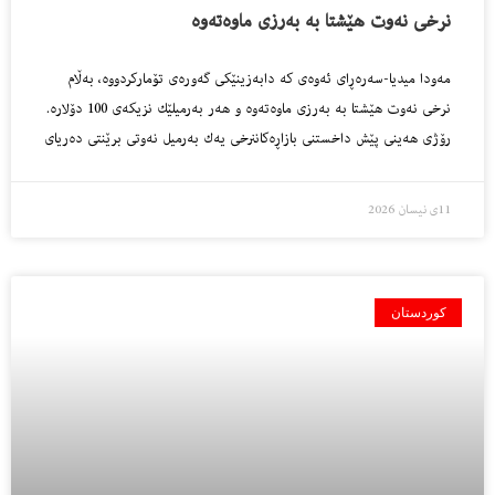
نرخی نەوت هێشتا بە بەرزی ماوەتەوە
مەودا میدیا-سەرەڕای ئەوەی كە دابەزینێكی گەورەی تۆماركردووە، بەڵام
نرخی نەوت هێشتا بە بەرزی ماوەتەوە و هەر بەرمیلێك نزیكەی 100 دۆلارە.
رۆژی هەینی پێش داخستنی بازاڕەكاننرخی یەك بەرمیل نەوتی برێنتی دەریای
11ی نیسان 2026
کوردستان