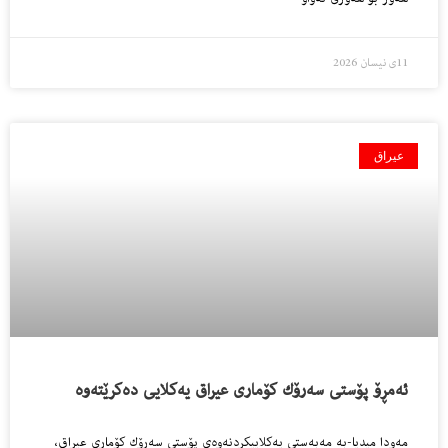
11ی نیسان 2026
عیراق
ئەمڕۆ پۆستی سەرۆك كۆماری عیراق یەكلایی دەكرێتەوە
مەودا میدیا-بە مەبەستی یەكلاییكردنەوەی پۆستی سەرۆك كۆماری عیراق،