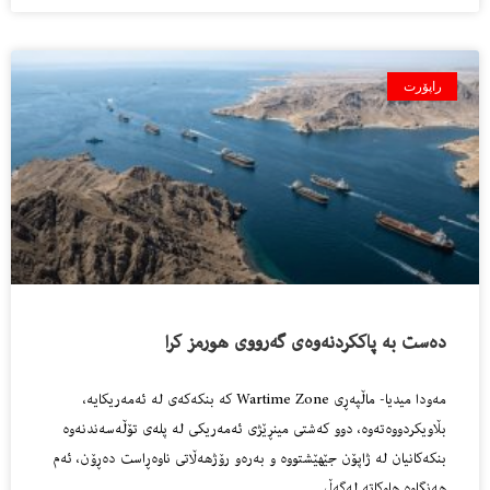
راپۆرت
ده‌ست به‌ پاككردنه‌وه‌ى گه‌رووى هورمز كرا
مه‌ودا میدیا- ماڵپەڕی Wartime Zone کە بنکەکەی لە ئەمه‌ریکایە،
بڵاویکردووەتەوە، دوو کەشتی مینڕێژی ئەمه‌ریکی لە پلەی تۆڵەسەندنەوە
بنکەکانیان لە ژاپۆن جێهێشتووە و بەرەو رۆژهەڵاتی ناوەڕاست دەڕۆن، ئەم
هەنگاوە هاوکاتە لەگەڵ