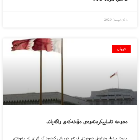
14ی نیسان 2026
جیهان
ده‌وحه‌ ئاساییكردنه‌وه‌ى دۆخه‌كه‌ى راگەياند
مه‌ودا میدیا- وه‌زاره‌تى ده‌ره‌وه‌ى قه‌ته‌ر دووپاتی کرده‌وه که ئێران له سه‌ره‌تای