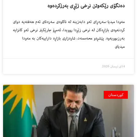
دەنگۆی رێكەوتن نرخی زێڕی بەرزكردەوە
مەودا میدیا-سەرەڕای ئەو دابەزینە لە ناكاوەی سەرەتای ئەم هەفتەیە دوای
كردنەوەی بازاڕەكان لە نرخی زێڕدا روویدا، ئەمڕۆ جارێكیتر نرخی ئەو كانزایە
بەرزبوویەوە. پێشڕەو محەممەد، شارەزاری بازاڕە داراییەكان بە مەودا
میدیای
14ی نیسان 2026
کوردستان