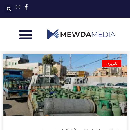
ئابووری