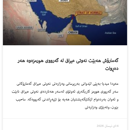
گەمارۆش هەبێت نەوتی عیراق لە گەرووی هورمزەوە هەر
دەڕوات
مەودا میدیا-بەپێی لێدوانی بەرپرسانی وەزارەتی نەوتی عیراق گەمارۆكانی
سەر گەرووی هورمز كاریگەری ئەوتۆی لەسەر هەناردەی نەوتی عیراق نابێت
و ئەوان بەردەوام لێكتێگەیشتنیان هەیە بۆ تێپەڕاندنی گەرووەكە. ساحیب
بزون، وتەبێژی وەزارەتی
14ی نیسان 2026