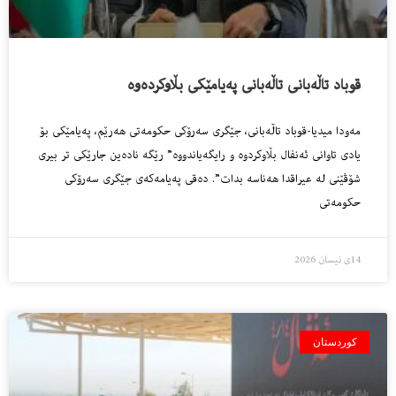
قوباد تاڵەبانی تاڵەبانی پەیامێكی بڵاوكردەوە
مەودا میدیا-قوباد تاڵەبانی، جێگری سەرۆكی حكومەتی هەرێم، پەیامێكی بۆ
یادی تاوانی ئەنفال بڵاوكردوە و رایگەیاندووە” رێگە نادەین جارێكی تر بیری
شۆڤێنی لە عیراقدا هەناسە بدات”. دەقی پەیامەكەی جێگری سەرۆكی
حكومەتی
14ی نیسان 2026
کوردستان