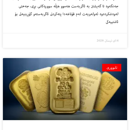
جه‌نگه‌وه تا گه‌یشتن به ئاگربه‌ست هه‌موو هێڵه سووره‌کانی بڕی، جه‌ختى
له‌وه‌شكرده‌وه‌ ئه‌وله‌ویه‌ت له‌م قۆناغه‌دا پته‌كردنى ئاگربه‌سته‌و گۆڕینیه‌تى بۆ
ئاشتییه‌كى
14ی نیسان 2026
ئابووری