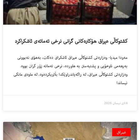
کشتوکاڵی عیراق هۆکارەکانی گرانی نرخی تەماتەی ئاشکراکرد
مەودا میدیا- وەزارەتی كشتوكاڵی عیراق ئاشكرای دەكات، بەهۆی نەبوونی
بەرهەمی ناوخۆیی و پشتبەستن بە هاوردە، نرخی تەماتە زۆر گران بووە.
وەزارەتی كشتوكاڵی عیراق، لە راگەیاندراوێكدا بڵاویكردەوە، لە ماوەی مانگی
نیساندا
14ی نیسان 2026
عیراق