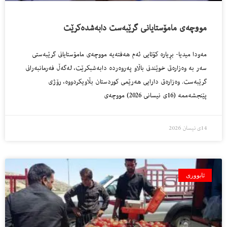
مووچەی مامۆستایانی گرێبەست دابەشدەکرێت
مه‌ودا میدیا- بڕیاره‌ كۆتایی ئه‌م هه‌فته‌یه‌ مووچه‌ى مامۆستایانى گرێبه‌ستى
سه‌ر به‌ وه‌زاره‌تى خوێندنى باڵاو په‌روه‌رده‌ دابه‌شبكرێت، له‌گه‌ڵ فه‌رمانبه‌رانى
گرێبه‌ست. وه‌زاره‌تى دارایی هه‌رێمى كوردستان بڵاویكردووه‌، رۆژی
پێنجشەممە (16ی نیسانی 2026) مووچەی
14ی نیسان 2026
ئابووری