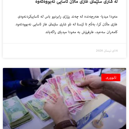
له‌ شارى سلێمانى غازى ماڵان ئاسایی نه‌بووه‌ته‌وه‌
مه‌ودا میدیا- هه‌رچه‌نده‌ له‌ چه‌ند رۆژى رابردوو باس له‌ ئاساییكردنه‌وه‌ى
غازى ماڵان كرا، به‌ڵام تا ئێستا له‌ ناو شارى سلێمانى غاز ئاسایی نه‌بووه‌ته‌وه‌.
كامه‌ران سه‌عید، غارفرۆش به‌ مه‌ودا میدیاى راگه‌یاند
14ی نیسان 2026
ئابووری