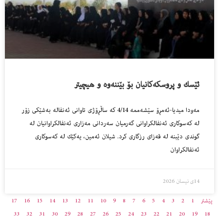
ئێسك و پروسكەكانیان بۆ بێننەوە و هیچیتر
مەودا میدیا-ئەمڕۆ سێشەممە 4/14 كە ساڵڕۆژی تاوانی ئەنفالە بەشێكی زۆر
لە كەسوكاری ئەنفالكراوانی گەرمیان سەردانی مەزاری ئەنفالكراوانیان لە
گوندی دێبنە لە قەزای رزگاری كرد. شیلان ئەمین، یەكێك لە كەسوكاری
ئەنفالكراوان
14ی نیسان 2026
پێشتر
1
2
3
4
5
6
7
8
9
10
11
12
13
14
15
16
17
33
32
31
30
29
28
27
26
25
24
23
22
21
20
19
18