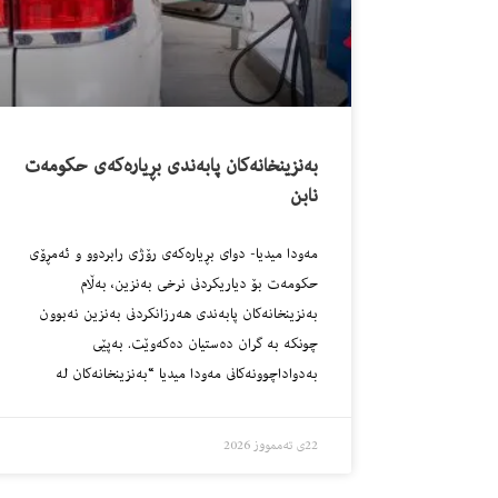
به‌نزینخانه‌كان پابه‌ندى بڕیاره‌كه‌ى حكومه‌ت
نابن
مه‌ودا میدیا- دواى بڕیاره‌كه‌ى رۆژى رابردوو و ئه‌مڕۆى
حكومه‌ت بۆ دیاریكردنى نرخى به‌نزین، به‌ڵام
به‌نزینخانه‌كان پابه‌ندى هه‌رزانكردنى به‌نزین نه‌بوون
چونكه‌ به‌ گران ده‌ستیان ده‌كه‌وێت. به‌پێى
به‌دواداچوونه‌كانى مه‌ودا میدیا “به‌نزینخانه‌كان له‌
22ی تەممووز 2026