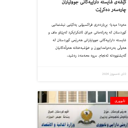
کێشەی شایستە داراییەکانی جووتیاران
چارەسەر دەکرێت
مەودا میدیا- بڕیاردەری فراکسیۆنی یەکێتیی نیشتمانیی
کوردستان لە پەرلەمانی عیراق ئاشکرایکرد لەپێناو ماف و
شایستە داراییەکانی جووتیارانی هەرێمی کوردستان لە
هەوڵی بەردەوامدابوون و خۆشبەختانە هەوڵەکانیان
گەیشتووەتە ئەنجام. سروە محەمەد رەشید،
22ی تەممووز 2026
ئابووری