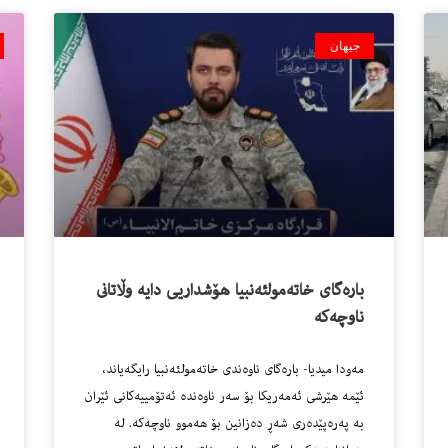
جیهان
باره‌گاى خاته‌مولئه‌نبیا هۆشداریی دایه‌ وڵاتانى
ناوچه‌كه‌
مه‌ودا میدیا- بارەگای ناوەندی خاتەمولئەنبیا رایگەیاند،
ئێمە هێرشی ئەمه‌ریکا بۆ سەر ناوەندە ئەتۆمییەکانی ئێران
بە پەرەپێدەری شەڕ دەزانین بۆ هەموو ناوچەکە. له‌