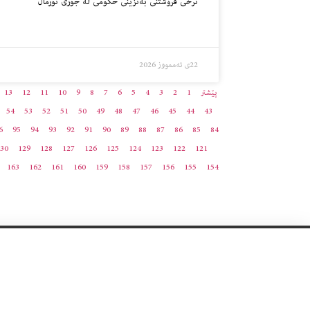
نرخی فرۆشتنی بەنزینی حکومی لە جۆری نۆرماڵ
22ی تەممووز 2026
پێشتر
1
2
3
4
5
6
7
8
9
10
11
12
13
54
53
52
51
50
49
48
47
46
45
44
43
6
95
94
93
92
91
90
89
88
87
86
85
84
30
129
128
127
126
125
124
123
122
121
163
162
161
160
159
158
157
156
155
154