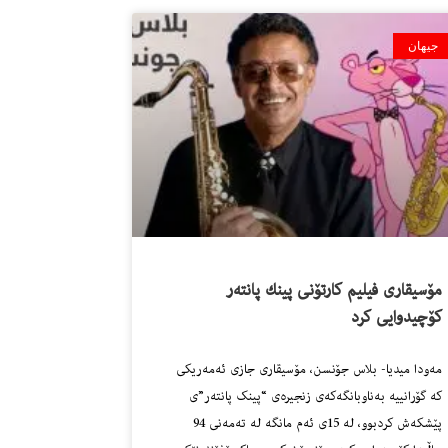
جیهان
مۆسیقارى فیلیم کارتۆنی پینك پانته‌ر
كۆچیدوایی كرد
مه‌ودا میدیا- بلاس جۆنسن، مۆسیقاری جازى ئەمه‌ریکی
کە گۆرانییە بەناوبانگەکەی زنجیرەی “پینک پانتەر”ی
پێشکەش کردبوو، لە 15ى ئه‌م مانگه‌ لە تەمەنی 94