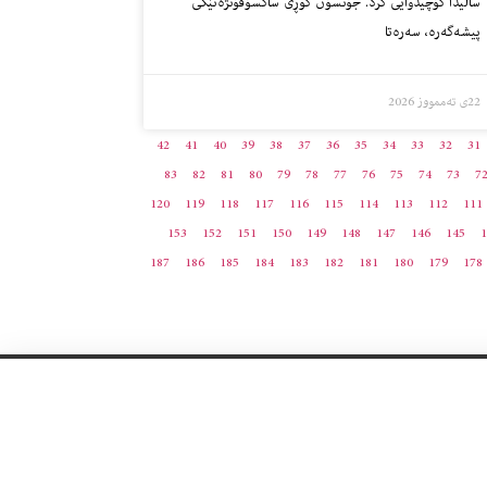
ساڵیدا کۆچیدوایی کرد. جۆنسۆن کوڕی ساکسۆفۆنژەنێکی
پیشەگەرە، سەرەتا
22ی تەممووز 2026
42
41
40
39
38
37
36
35
34
33
32
31
83
82
81
80
79
78
77
76
75
74
73
7
120
119
118
117
116
115
114
113
112
111
153
152
151
150
149
148
147
146
145
1
187
186
185
184
183
182
181
180
179
178