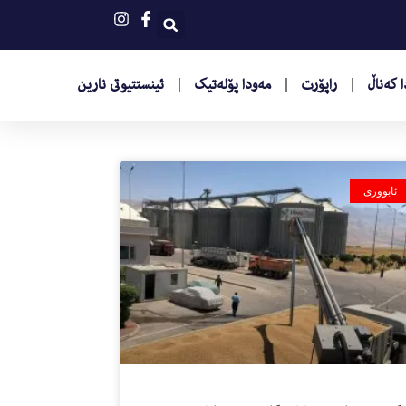
 کەناڵ
راپۆرت
مەودا پۆلەتیک
ئینستتیوتى نارین
ئابووری