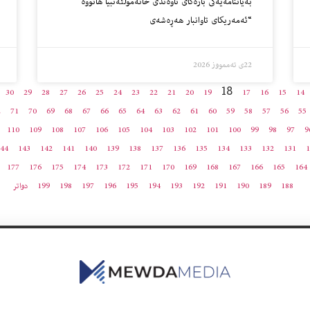
به‌یاننامه‌یه‌كى بارەگای ناوەندی خاتەمولئەنبیا هاتووه‌
“ئەمه‌ریکای تاوانبار هەڕەشەی
22ی تەممووز 2026
18
30
29
28
27
26
25
24
23
22
21
20
19
17
16
15
14
2
71
70
69
68
67
66
65
64
63
62
61
60
59
58
57
56
55
110
109
108
107
106
105
104
103
102
101
100
99
98
97
9
44
143
142
141
140
139
138
137
136
135
134
133
132
131
1
177
176
175
174
173
172
171
170
169
168
167
166
165
164
188
189
190
191
192
193
194
195
196
197
198
199
دواتر