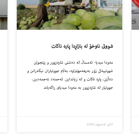
شووتى ناوخۆ له‌ بازاڕدا پاره‌ ناكات
مه‌ودا میدیا- ئه‌مساڵ له‌ ده‌شتى شاره‌زوور و پێنجوێن
شووتییه‌كى زۆر به‌رهه‌مهێنراوه‌، به‌ڵام جووتیاران نیگه‌رانن و
ده‌ڵێن، پاره‌ ناكات و له‌ زیانداین. ئه‌حمه‌د نه‌جمه‌دین،
جووتیار له‌ شاره‌زوور به‌ مه‌ودا میدیاى راگه‌یاند
22ی تەممووز 2026