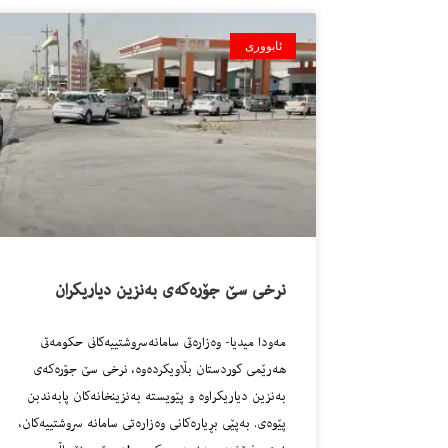
ئابووری
نرخى سێ جۆره‌كه‌ى به‌نزین دیاریكران
مه‌ودا میدیا- وه‌زاره‌تى سامانه‌سروشتییه‌كانى حكومه‌تى
هه‌رێمى كوردستان بڵاویكرده‌وه‌، نرخى سێ جۆره‌كه‌ى
به‌نزین دیاریكراوه‌ و پێویسته‌ به‌نزینخانه‌كان پابه‌ندبن
پێوه‌ى. بەپێی بڕیارەکانی وەزارەتی سامانە سروشتییەکان،