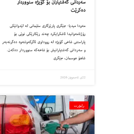
سەردانی گەشتیاران بۆ گۆیژە سنووردار
دەکرێت
مەودا میدیا- جێگری پارێزگاری سلێمانی لە لێدوانێکی
رۆژنامەوانیدا ئاشکرایکرد چەند رێکارێکی نوێی بۆ
پاراستنی شاخی گۆیژە لە رووداوی ئاگرکەوتنەوە دەگرنەبەر
و سەردانی گەشتیارانیش بۆ شاخەکە سنووردار دەکەن.
شاهۆ عوسمان، جێگری
22ی تەممووز 2026
راپۆرت