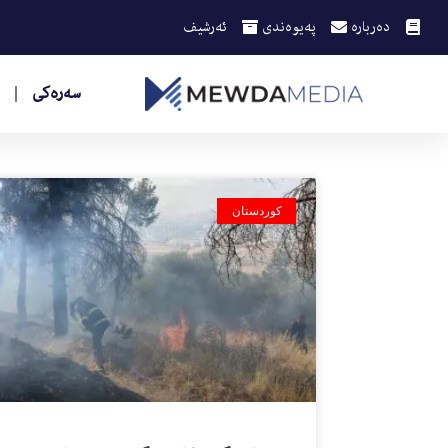
دەربارە
پەیوەندی
ئەرشیف
سەرەکی
کوردستان