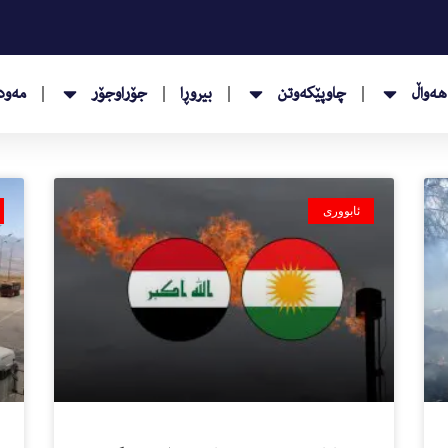
هەواڵ
چاوپێکەوتن
بیروڕا
جۆراوجۆر
مەودا
ئابووری