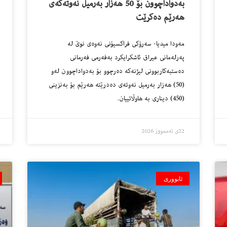
بەدواداچوون بۆ 50 هەزار بەرمیل نەوتەکەی
هەرێم دەکرێت
مەودا میدیا- سەرۆکی فراکسیۆنی نەوەی نوێ لە
پەرلەمانی عیراق ئاشکرایکرد بەفەرمی فەرمانی
دەستبەکاربوونی لیژنەکە دەرچوو بۆ بەدواداچوون لەو
(50) هەزار بەرمیل نەوتەی دەدرێتە هەرێم بۆ بەنزینی
(450) دیناری بە هاوڵاتییان.
22ی تەممووز 2026
ئابووری