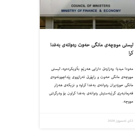
لیستى مووچه‌ى مانگى حه‌وت ره‌وانه‌ى به‌غدا
كرا
مه‌ودا میدیا- وه‌زاره‌تى دارایی هه‌رێم بڵاویكرده‌وه‌، لیستى
مووچه‌ى مانگى حه‌وت و راپۆرتى ته‌رازووى پێداچوونه‌وه‌ى
مانگى حوزه‌یران ره‌وانه‌ى به‌غدا كراوه‌ و نزیكه‌ى هه‌زار
فه‌رمانبه‌رى گرێبه‌ستیش ره‌وانه‌ى به‌غدا كراون بۆ وه‌رگرتنى
مووچه‌.
22ی تەممووز 2026