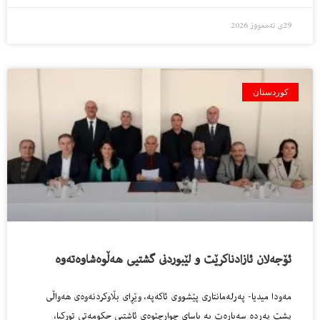
29ی تەممووز 2026
کوردستان
ئۆجه‌لان ئازادناكرێت و لێبوردنى گشتیی هه‌ڵوه‌شاوه‌ته‌وه‌
مه‌ودا میدیا- پەرلەمانتاری پێشووی ئاکەپە، وێڕای بڵاوکردنەوەی هەواڵی
پشت پەردە سەبارەت بە یاسای چوارچێوەی ئاشتیی حکومەتی تورکیا،