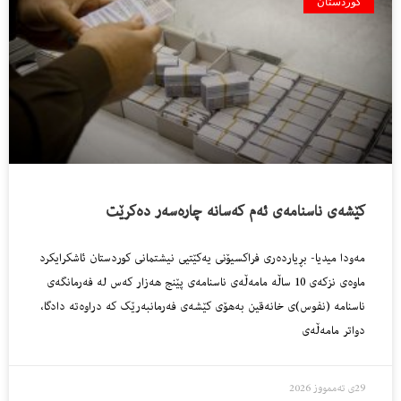
کوردستان
کێشەی ناسنامەی ئەم کەسانە چارەسەر دەکرێت
مەودا میدیا- بڕیاردەری فراکسیۆنی یەکێتیی نیشتمانی کوردستان ئاشکرایکرد
ماوەی نزکەی 10 ساڵە مامەڵەی ناسنامەی پێنج هەزار کەس لە فەرمانگەی
ناسنامە (نفوس)ی خانەقین بەهۆی کێشەی فەرمانبەرێک کە دراوەتە دادگا،
دواتر مامەڵەی
29ی تەممووز 2026