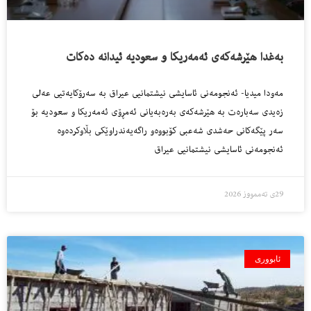
بەغدا هێرشەکەی ئەمەریکا و سعودیە ئیدانە دەکات
مەودا میدیا- ئەنجومەنی ئاسایشی نیشتمانیی عیراق بە سەرۆکایەتیی عەلی
زەیدی سەبارەت بە هێرشەکەی بەرەبەیانی ئەمڕۆی ئەمەریکا و سعودیە بۆ
سەر پێگەکانی حەشدی شەعبی کۆبووەو راگەیەندراوێکی بڵاوکردەوە
ئەنجومەنی ئاسایشی نیشتمانیی عیراق
29ی تەممووز 2026
ئابووری