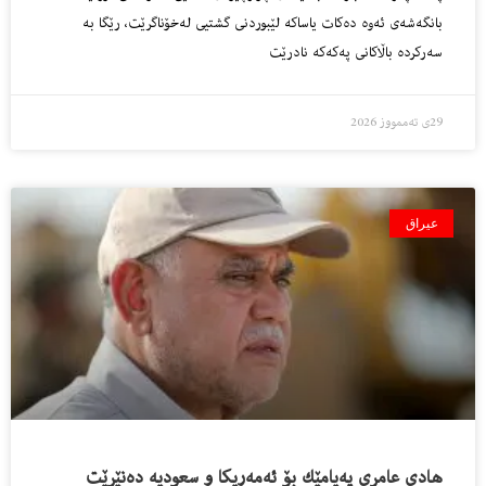
بانگەشەی ئەوە دەکات یاساکە لێبوردنی گشتیی لەخۆناگرێت، رێگا بە
سەرکردە باڵاکانی پەکەکە نادرێت
29ی تەممووز 2026
عیراق
هادى عامرى په‌یامێك بۆ ئه‌مه‌ریكا و سعودیه‌ ده‌نێرێت