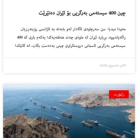
چین 400 سیسته‌مى به‌رگریی بۆ ئێران ده‌نێرێت
مه‌ودا میدیا- سێ سەرچاوەی ئاگادار لەو بابەتە بە ئاژانسی رۆیتەرزیان
راگەیاندووە، بڕیارە ئێران لە ماوەی چەند هەفتەیەکدا یەکەم باری کە 400
سیستەمی بەرگریی ئاسمانی دروستکراوی چینی بەدەست بگات، لە کاتێکدا
29ی تەممووز 2026
راپۆرت