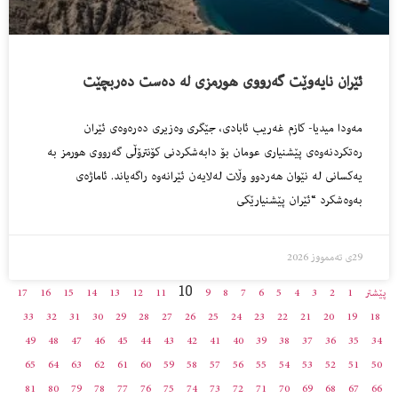
ئێران نایه‌وێت گه‌رووى هورمزى له‌ ده‌ست ده‌ربچێت
مه‌ودا میدیا- کازم غەریب ئابادی، جێگری وەزیری دەرەوەی ئێران
رەتکردنەوەی پێشنیاری عومان بۆ دابەشکردنی کۆنترۆڵی گەرووی هورمز بە
یەکسانی لە نێوان هەردوو وڵات لەلایەن ئێرانەوە راگەیاند. ئاماژەی
بەوەشکرد “ئێران پێشنیارێکی
29ی تەممووز 2026
10
پێشتر
1
2
3
4
5
6
7
8
9
11
12
13
14
15
16
17
33
32
31
30
29
28
27
26
25
24
23
22
21
20
19
18
49
48
47
46
45
44
43
42
41
40
39
38
37
36
35
34
65
64
63
62
61
60
59
58
57
56
55
54
53
52
51
50
81
80
79
78
77
76
75
74
73
72
71
70
69
68
67
66