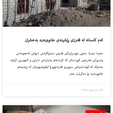
ئەم کەسانە لە قەرزی پێشینەی خانووبەرە بەخشران
مەودا میدیا- بەپێی نووسراوێکی فەرمی سەرۆکایەتی دیوانی ئەنجومەنی
وەزیرانی هەرێمی کوردستان کە ئاڕاستەی وەزارەتی دارایی و ئابووریی کراوە،
بەشێک لە گوندنشینانی سنووری قەرەچووغ لێخۆشبوونیان لە پێشینەی
خانووبەرە بۆ دەکرێت. هەر
29ی تەممووز 2026