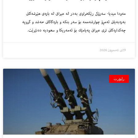
مه‌ودا میدیا- سه‌رۆكى رێكخراوى به‌در له‌ عیراق له‌ باره‌ى هێرشه‌كانى
به‌ره‌به‌یانى ئه‌مڕۆ چوارشه‌ممه‌ بۆ سه‌ر بنكه‌ و باره‌گاكانى حه‌شد و گروپه‌
چه‌كداره‌كانى ترى عیراق په‌یامێك بۆ ئه‌مه‌ریكا و سعودیه‌ ده‌نێرێت.
29ی تەممووز 2026
راپۆرت