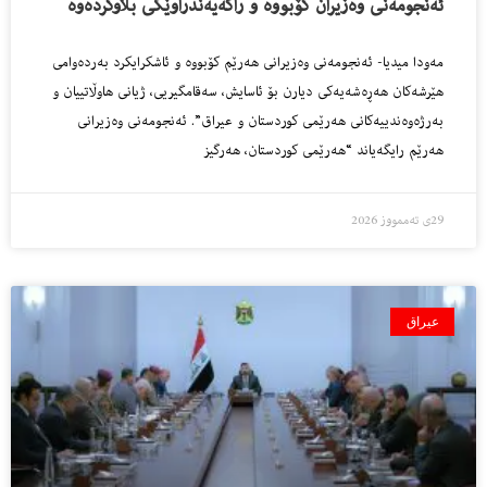
ئەنجومەنی وەزیران کۆبووە و راگەیەندراوێکی بڵاوکردەوە
مەودا میدیا- ئەنجومەنی وەزیرانی هەرێم کۆبووە و ئاشکرایکرد بەردەوامی
هێرشەکان هەڕەشەیەکی دیارن بۆ ئاسایش، سەقامگیریی، ژیانی هاوڵاتییان و
بەرژەوەندییەکانی هەرێمی کوردستان و عیراق”. ئەنجومەنی وەزیرانی
هەرێم رایگەیاند “هەرێمی کوردستان، هەرگیز
29ی تەممووز 2026
عیراق