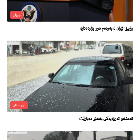
جیهان
رۆبیۆ: ئێران لەبەردەم دوو بژاردەدایە
کوردستان
ئه‌مشه‌و ته‌رزه‌یه‌كى به‌هێز ده‌بارێت