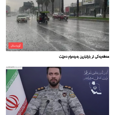
کوردستان
هەفتەیەکی تر بارانبارین بەردەوام دەبێت