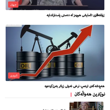
جیهان
زولفەقاری: ئاسایشی هورمز لە دەستی پاسداراندایە
ئابووری
هەڕەشەکەی ترەمپ نرخی نەوتی زیاتر بەرزکردەوە
نوێترین هەواڵەکان