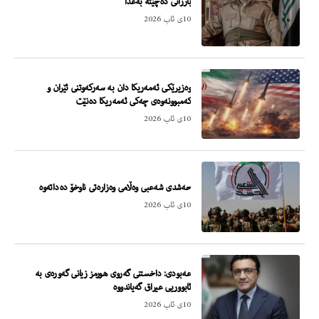
بارزانى ده‌چێته‌ به‌غدا
10ی ئاب 2026
وه‌زیرێكى ئه‌مه‌ریكا دان به‌ سه‌ركه‌وتنى ئێران و
كه‌مبوونه‌وه‌ى چه‌كى ئه‌مه‌ریكا ده‌نێت
10ی ئاب 2026
حەشدی شەعبی وەڵامی وەزارەتی ناوخۆ دەداتەوە
10ی ئاب 2026
عەبودى: داخستنی گەروی هورمز زیانی گەورەی بە
ئابووریی عیراق گەیاندووە
10ی ئاب 2026