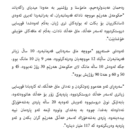
ره‌حمان عه‌بدولڕه‌حیم، مامۆستا و رۆشنبیر به‌ مه‌ودا میدیاى راگه‌یاند
“حكومه‌تى هه‌رێم مووچه‌ ناداته‌ فه‌رمانبه‌ران، له‌ به‌رانبه‌ردا له‌برى ئه‌وه‌ى
ئاسانكارییان بۆ بكات له‌ بواره‌كانى ترى ژیان، به‌ڵام له‌وه‌شدا قورسایی
دروستكردووه‌ له‌سه‌ر خه‌ڵك، مافى خه‌ڵك نادات، به‌ڵام له‌ مافه‌كانى خۆیشى
خۆشنابێت”.
ئه‌وه‌شى خسته‌ڕوو “مووچه‌ مافى سه‌ره‌تایی فه‌رمانبه‌ره‌، 10 ساڵ زیاتر
فه‌رمانبه‌ران ساڵێك 12 مووچه‌یان وه‌رنه‌گرتووه‌، هه‌ر 9 یان 10 مانگ بوو،
جگه‌ له‌وه‌ش 10 ساڵه‌ مانگ لاى حكومه‌تى هه‌رێم 30 رۆژ نه‌بووه‌، 45 و
50 و 60 و هه‌تا 90 رۆژیش بووه‌”.
“سه‌ره‌ڕاى ئه‌و هه‌موو زه‌وتكردن و نه‌دانى مافى خه‌ڵكه‌، له‌ كاره‌بادا قورسایی
زیاترى له‌سه‌ر خه‌ڵك دروستكردووه‌، پاره‌یه‌كى زۆر بۆ خه‌ڵك هاتووه‌ته‌وه‌،
بابه‌تێكى نوێ دروستبووه‌ ئه‌ویش ئه‌وه‌یه‌ 20 ساڵه‌ پاره‌ى به‌شه‌خۆراكى
نه‌داوه‌ته‌ به‌غدا، چووه‌ به‌ به‌غداى وتووه‌ ئێمه‌ ئه‌و پاره‌مان نییه‌
بیده‌ینه‌وه‌، پاره‌ى به‌شه‌خۆراك له‌سه‌ر خه‌ڵكى هه‌رێم گران بكه‌ن و ئه‌و
پاره‌یه‌ وه‌ربگرنه‌وه‌ كه‌ 117 ملیار دیناره‌”.