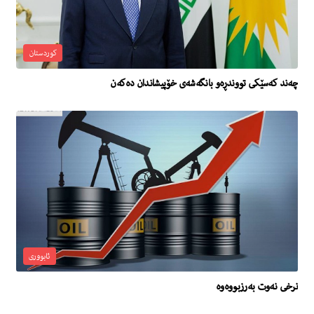
کوردستان
چەند کەسێکی تووندڕەو بانگەشەی خۆپیشاندان دەکەن
ئابووری
نرخى نه‌وت به‌رزبووه‌وه‌