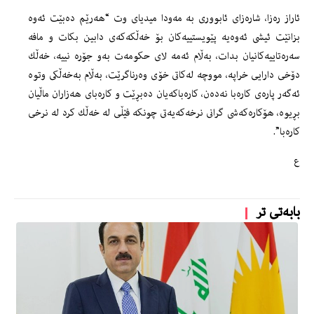
ئاراز ره‌زا، شاره‌زاى ئابوورى به‌ مه‌ودا میدیاى وت “هه‌رێم ده‌بێت ئه‌وه‌
بزانێت ئیشى ئه‌وه‌یه‌ پێویستییه‌كان بۆ خه‌ڵكه‌كه‌ى دابین بكات و مافه‌
سه‌ره‌تاییه‌كانیان بدات، به‌ڵام ئه‌مه‌ لاى حكومه‌ت به‌و جۆره‌ نییه‌، خه‌ڵك
دۆخى دارایی خراپه‌، مووچه‌ له‌كاتى خۆى وه‌رناگرێت، به‌ڵام به‌خه‌ڵكى وتوه‌
ئه‌گه‌ر پاره‌ى كاره‌با نه‌ده‌ن، كاره‌باكه‌یان ده‌بڕێت و كاره‌باى هه‌زاران ماڵیان
بڕیوه‌، هۆكاره‌كه‌شى گرانى نرخه‌كه‌یه‌تى چونكه‌ فێڵى له‌ خه‌ڵك كرد له‌ نرخى
كاره‌با”.
ع
بابەتی تر