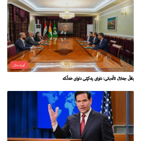
کوردستان
بافڵ جەلال تاڵەبانی: داوای یەکێتی داوای خەڵکە