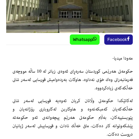
Whatsapp
Facebook
مه‌ودا میدیا-
حكومه‌تى هه‌رێمى كوردستان سه‌ره‌ڕاى ئه‌وه‌ى زیاتر له‌ 10 ساڵه‌ مووچه‌ى
فه‌رمانبه‌رانى وه‌ك خۆى نه‌داوه‌، هاوكات به‌رده‌وامیش قورسایی له‌سه‌ر شانى
خه‌ڵكه‌كه‌ى زیادكردووه‌.
له‌كاتێكدا حكومه‌تى وڵاتان كریان ئه‌وه‌یه‌ قورسایی له‌سه‌ر شانى
خه‌ڵكه‌كه‌یان كه‌مبكه‌نه‌وه‌ و هاوكاربن له‌كاروبارى رۆژانه‌یان و
پێویستییه‌كان، به‌ڵام حكومه‌تى هه‌رێم پیچه‌وانه‌ى ئه‌و حكومه‌ته‌
پێشكه‌وتوانه‌ كار ده‌كات، مافى خه‌ڵك نادات و قورساییش له‌سه‌ر ژیانیان
دروست ده‌كات.