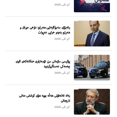
7ی ئاب 2026
وته‌بێژى سه‌رۆكایه‌تیى هه‌رێم: دۆخى عیراق و
هه‌رێم به‌ره‌و خراپى ده‌ڕوات
7ی ئاب 2026
پۆلیسى سلێمانى سێ تۆمه‌تبارى خنكانه‌كه‌ى ئاوى
چه‌مه‌كى ده‌ستگیركردوه‌
7ی ئاب 2026
یه‌ك ته‌له‌فۆنى هه‌ڵه‌ بووه‌ هۆى كوشتنى عه‌لى
لاریجانى
7ی ئاب 2026