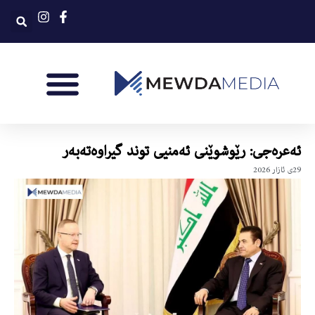
ئه‌عره‌جى: رێوشوێنى ئه‌منیی توند گیراوه‌ته‌به‌ر
29ی ئازار 2026