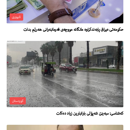
ئابووری
حكومه‌تى عیراق پابه‌ندكراوه‌ مانگانه‌ مووچه‌ى فه‌رمانبه‌رانى هه‌رێم بدات
کوردستان
كه‌شناسی: سبەینێ شەپۆلی بارانبارین زیاد ده‌كات