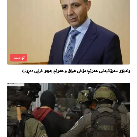
کوردستان
وته‌بێژى سه‌رۆكایه‌تیى هه‌رێم: دۆخى عیراق و هه‌رێم به‌ره‌و خراپى ده‌ڕوات