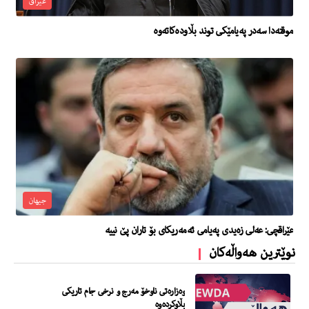
عیراق
موقته‌دا سه‌در په‌یامێكى توند بڵاوده‌كاته‌وه‌
جیهان
عێراقچی: عەلی زەیدی پەیامی ئەمەریکای بۆ تاران پێ نییە
نوێترین هەواڵەکان
وەزارەتی ناوخۆ مەرج و نرخی جام تاریکی
بڵاوکردەوە