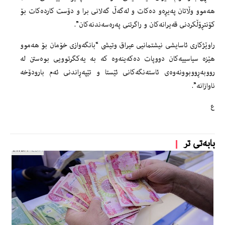
هەموو وڵاتان پەیڕەو دەکات و لەگەڵ گەلانی برا و دۆست کاردەکات بۆ
کۆنتڕۆڵکردنی قەیرانەکان و راگرتنی پەرەسەندنەکان”.
راوێژکاری ئاسایشی نیشتمانیی عیراق وتیشى “بانگەوازی خۆمان بۆ هەموو
هێزە سیاسییەکان دووپات دەکەینەوە کە بە یەکگرتوویی بوەستن لە
رووبەڕووبوونەوەی ئاستەنگەکانی ئێستا و تێپەڕاندنی ئەم بارودۆخە
ناوازانە”.
ع
بابەتی تر