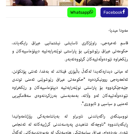
Whatsapp
Facebook
مه‌ودا میدیا-
قاسم ئەعرەجی، راوێژکاری ئاسایشی نیشتمانیی عیراق رایگەیاند،
حکومەتی عیراق رێوشوێنی بۆ پاراستنی نوێنەرایەتییە دیپلۆماسییەکان و
رێکخراوە نێودەوڵەتییەکان گرتووەتەبەر.
لە میانی دیدارەکەیدا لەگەڵ باڵیۆزی فینلاند لە بەغدا، ئەنتی پۆتکۆنن،
ئەلعەرەجی روونیکردەوە “حکومەتی عیراق رێوشوێنی ئەمنی توندی
جێبەجێکردووە بۆ پاراستنی نوێنەرایەتییە دیپلۆماسییەکان و رێکخراوە
نێودەوڵەتییەکان لەو وڵاتە، بەمەبەستی بەرزکردنەوەی سەقامگیریی
ئەمنیی و سیاسیی و ئابووری”.
نووسینگەی راگەیاندنی ناوبراو لە بەیاننامەیەکی رۆژنامەوانیدا
ڕایگەیاندووە “ناوچەکە شاهیدی پەرەسەندنی گرژییەکانە لە ئەنجامی
شەڕی بەردەوام، عیراق سیاسەتێکی هاوسەنگ لە پەیوەندییەکانی لەگەڵ