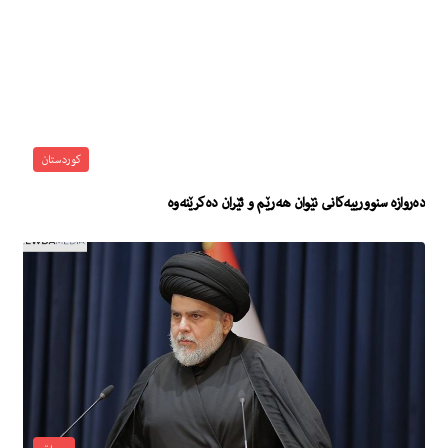
کوردستان
دەروازە سنوورییەكانی نێوان هەرێم و ئێران دەكرێنەوە