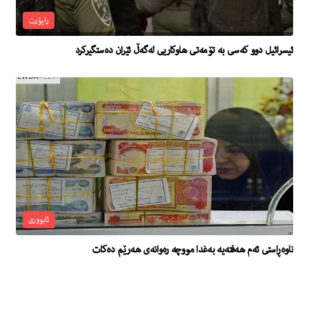
راپۆرت
ئیسرائیل دوو كه‌سى به‌ تۆمه‌تى هاوكاریی له‌گه‌ڵ ئێران ده‌ستگیركرد
ئابووری
ناوه‌ڕاستى ئه‌م هه‌فته‌یه‌ به‌غدا مووچه‌ ره‌وانه‌ى هه‌رێم ده‌كات