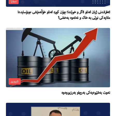
بیروڕا
ئەفراندنی ژیان لەناو ئاگر و خوێندا؛ چۆن کورد لەناو خۆڵەمێشی جینۆسایددا
مانایەکی نوێی بە خاک و نەتەوە بەخشی؟
ئابووری
نەوت بەشێوەیەکی بەرچاو بەرزبووەوە