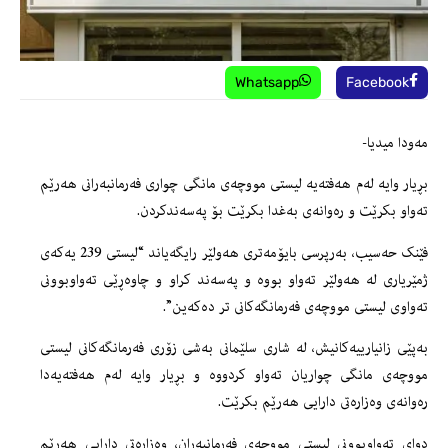
Whatsapp
Facebook
مه‌ودا میدیا-
بڕیار وایه‌ له‌م هه‌فته‌یه‌ لیستى مووچه‌ى مانگى چوارى فه‌رمانبه‌رانى هه‌رێم
ته‌واو بكرێت و ره‌وانه‌ى به‌غدا بكرێت بۆ په‌سه‌ندكردن.
فێنک حەسیب، بەرپرسی بایۆمەتری هەولێر رایگەیاند “لیستی 239 یەکەی
ژمێریاری لە هەولێر تەواو بووە و پەسەند کراو و چاوه‌ڕێى ته‌واوبوونى
ته‌واوى لیستی مووچه‌ى فه‌رمانگه‌كانى تر ده‌كه‌ین”.
به‌پێى زانیارییه‌كانیش، له‌ شارى سلێمانى به‌شی زۆرى فه‌رمانگه‌كانى لیستى
مووچه‌ى مانگى چواریان ته‌واو كردووه‌ و بڕیار وایه‌ له‌م هه‌فته‌یه‌دا
ره‌وانه‌ى وه‌زاره‌تى دارایی هه‌رێم بكرێت.
دواى ته‌واوبوونى لیستى مووچه‌ى فه‌رمانبه‌ران، وه‌زاره‌تى دارایی هه‌رێم