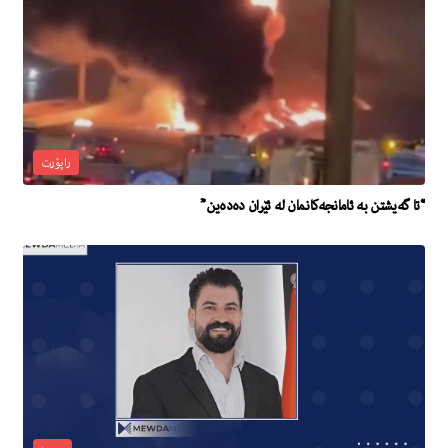
راپۆرت
“تا گه‌یشتن به‌ ئامانجه‌كانمان له‌ ئێران ده‌ده‌ین”