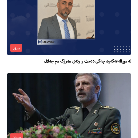
بیروڕا
لە مورافەعەکەوە، چەکی دەست و وتەی سەرۆک مام جەلال
جیهان