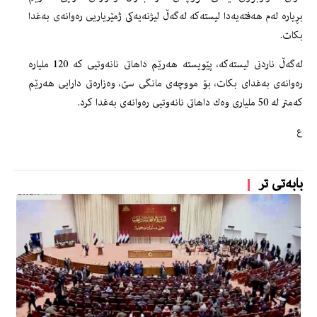
بڕیاره‌ له‌م هه‌فته‌یه‌دا لیسته‌كه‌ له‌گه‌ڵ لیژنه‌یه‌كى ژمێریاریی ره‌وانه‌ى به‌غدا
بكات.
له‌گه‌ڵ ناردنى لیسته‌كه‌، پێویسته‌ هه‌رێم داهاتى نانه‌وتیی كه‌ 120 ملیاره‌
ره‌وانه‌ى به‌غداى بكات، بۆ مووچه‌ى مانگى سێ، وه‌زاره‌تى دارایی هه‌رێم
كه‌متر له‌ 50 ملیارى وه‌ك داهاتى نانه‌وتیی ره‌وانه‌ى به‌غدا كرد.
ع
بابەتی تر