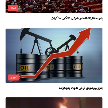
عیراق
په‌رله‌مانتارێك له‌سه‌ر به‌رتیل دادگایی ده‌كرێت
ئابووری
بەرزبوونەوەی نرخی نەوت بەردەوامە