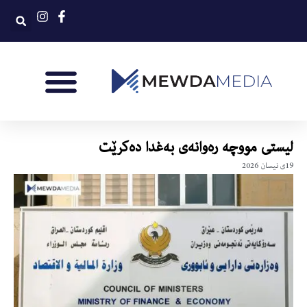
لیستى مووچه‌ ره‌وانه‌ى به‌غدا ده‌كرێت
19ی نیسان 2026