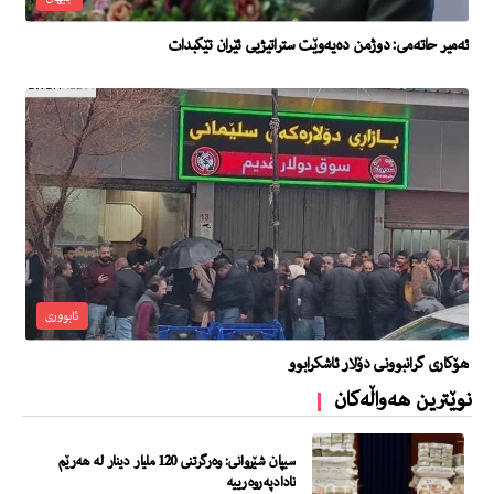
ئه‌میر حاته‌مى: دوژمن ده‌یه‌وێت ستراتیژیی ئێران تێكبدات
ئابووری
هۆكارى گرانبوونى دۆلار ئاشكرابوو
نوێترین هەواڵەکان
سیپان شێروانی: وەرگرتنی 120 ملیار دینار لە هەرێم
نادادپەروەرییە