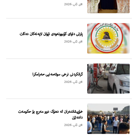
8ی ئاب 2026
پارتی داوای کۆبوونەوەی نێوان لایەنەکان دەکات
8ی ئاب 2026
گرانکردنی نرخی سوتەمەنیی حەرامکرا
8ی ئاب 2026
خۆپیشاندەران لە دهۆک دوو مەرج بۆ حکومەت
دادەنێن
8ی ئاب 2026