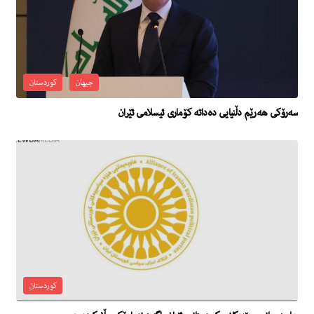
جیهان
کوردستان
سەرۆكی هەرێم دڵنیایی دەداتە كۆماری ئیسلامی ئێران
کوردستان