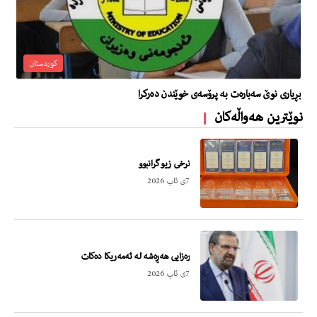
کوردستان
بڕیاری نوێ سەبارەت بە پرۆسەی خوێندن دەرکرا
نوێترین هەواڵەکان
نرخى زیو گرانبوو
7ی ئاب 2026
ره‌زایی هه‌ڕه‌شه‌ له‌ ئه‌مه‌ریكا ده‌كات
7ی ئاب 2026