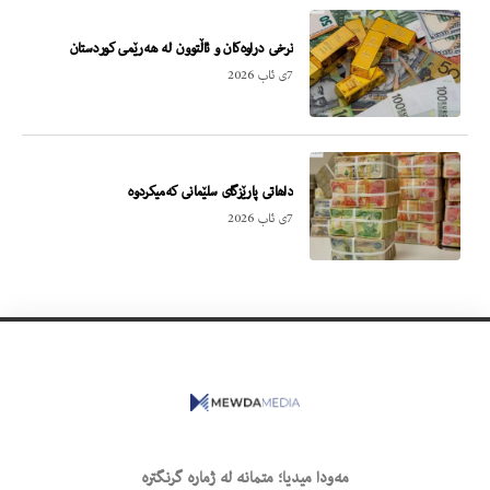
نرخى دراوه‌كان و ئاڵتوون له‌ هه‌رێمى كوردستان
7ی ئاب 2026
داهاتى پارێزگاى سلێمانى كه‌میكردوه‌
7ی ئاب 2026
مەودا میدیا؛ متمانە لە ژمارە گرنگترە