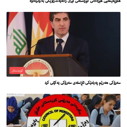
هاوپەیمانیی هێزەکانی کوردستانی ئێران راگەیەندراوێکی بڵاوکردەوە
کوردستان
سەرۆکی هەرێم پەیامێکی ئاڕاستەی سەرۆکی یەکێتی کرد