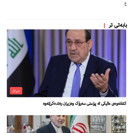
ع
بابەتی تر
عیراق
کشانەوەی مالیکی لە پۆستی سەرۆک وەزیران رەتدەکرێتەوە