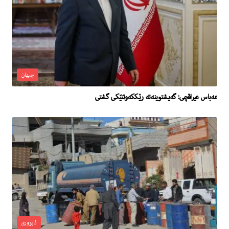
جیهان
عه‌باس عیراقچى: گه‌یشتوینه‌ته‌ رێككه‌وتنێكى گشتی
ئابووری