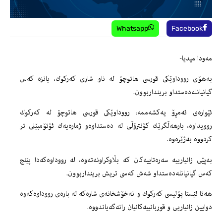
Whatsapp
Facebook
مه‌ودا میدیا-
به‌هۆى رووداوێكى قورسى هاتوچۆ له‌ ناو شارى كه‌ركوك، یانزه‌ كه‌س
گیانیانله‌ده‌ستداو برینداربوون.
ئێواره‌ى ئه‌مڕۆ یه‌كشه‌ممه‌، رووداوێكى قورسى هاتوچۆ له‌ كه‌ركوك
روویداوه‌، بارهه‌ڵگرێك كۆنترۆڵى له‌ ده‌ستداوه‌و ژماره‌یه‌ك ئۆتۆمبێلى تر
كردووه‌ به‌ژێره‌وه‌.
به‌پێى زانیارییه‌ سه‌ره‌تاییه‌كان كه‌ بڵاوكراونه‌ته‌وه‌، له‌ رووداوه‌كه‌دا پێنج
كه‌س گیانیانله‌ده‌ستداو شه‌ش كه‌سى تریش برینداربوون.
هه‌تا ئێستا پۆلیسى كه‌ركوك و نه‌خۆشخانه‌ى شاره‌كه‌ له‌ باره‌ى رووداوه‌كه‌وه‌
دوایین زانیاریی و قوربانییه‌كانیان رانه‌گه‌یاندووه‌.