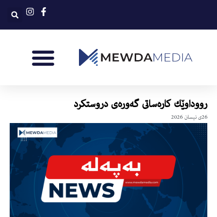
رووداوێك كاره‌ساتى گه‌وره‌ى دروستكرد
26ی نیسان 2026