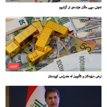
نه‌وتى سپیی ماڵان هێنده‌ى تر گرانبوو
ئابووری
نرخى دراوه‌كان و ئاڵتوون له‌ هه‌رێمى كوردستان