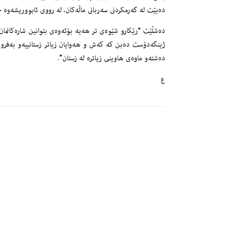
ده‌بێت له‌ گه‌رمكردنى سه‌ربانى ماڵه‌كان، له‌ رووى ئابووریشه‌وه‌ خ
ده‌شڵێت “رێكارو شێوه‌ى تر هه‌یه‌ بۆئه‌وه‌ى بتوانین شاره‌كانما
ژینگه‌دۆست ده‌بن كه‌ كه‌ش و هه‌وایان زیاتر زستانییه‌و به‌فرو ب
ده‌شته‌و ماوه‌ى هاوینى زیاتره‌ له‌ زستان”.
ع