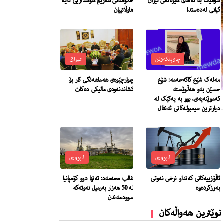
شوانێک بە تەقەی هێزەکانی ئێران
حكومه‌تى هه‌رێم هۆشداریی دایه‌
گیانی لەدەستدا
هاوڵاتییان
چاوپێکەوتن
عیراق
مەلەک شێخ کاکەحەمە: شێخ
چوارچێوەی هەماهەنگی كار بۆ
حسێن بەو هەڵوێستە
كشاندنەوەی مالیكی دەكات
کەموێنەیەی، بوو بە یەکێک لە
دیارترین سیمبولەکانی ئەنفال
ئابووری
ئابووری
ئاڵۆزییەکانی کەنداو نرخی نەوتی
غالب محەمەد: تەنها دوو کۆمپانیا
بەرزکردەوە
لە 50 هەزار بەرمیل نەوتەکە
سوودمەندن
نوێترین هەواڵەکان