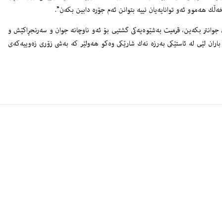
ه‌ڵك هه‌موو ئه‌و توانایه‌یان نییه‌ بتوانن ئه‌م جۆره‌ دابین بكه‌ن”.
ن جوانتر بكه‌ین، قرمیت به‌شێوه‌یه‌كى گشتیى بۆ ئه‌و ناوچانه‌ جوان و سه‌رنجڕاكێش و
اران لێى له‌ ئاستێكى به‌رزه‌ نه‌ك شارێكى وه‌كو هه‌ولێر كه‌ به‌شى زۆرى زه‌وییه‌كه‌ى