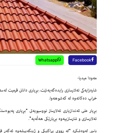
Whatsapp
Facebook
مه‌ودا میدیا-
شاره‌زایه‌كى ته‌لارسازی رایده‌گه‌یه‌نێت، بڕیاری دانانى قرمیت له‌سه
خراپ ده‌كاته‌وه‌ له‌ كه‌شوهه‌وا.
بڕیار علی ئەندازیاری تەلارساز نووسیویه‌تى “بڕیارى په‌یوه‌ستكر
ته‌لارسازى و شارسازییه‌وه‌ بڕیارێكى هه‌ڵه‌یه‌”.
باسى له‌وه‌شكرد “له‌ رووى پراكتیكى و ژینگه‌ییشه‌وه‌ ئه‌گه‌ر