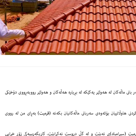
‌ر بانى ماڵه‌كان له‌ هه‌ولێر یه‌كێكه‌ له‌ بڕیاره‌ هه‌ڵه‌كان و هه‌ولێر رووبه‌ڕووى دۆخێكى
دنى هاوڵاتییان بۆئه‌وه‌ى سه‌ربانى ماڵه‌كانیان بكه‌نه‌ (قرمیت) به‌ڕاى من له‌ رووى
 قرمیت (سیرامیك)ى نه‌بێت و له‌ گڵ دروست نه‌كرابێت، كاریگه‌رىییه‌كى زۆر خراپى