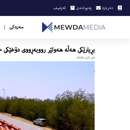
دەربارە
پەیوەندی
ئەرشیف
سەرەکی
بڕیارێكى هه‌ڵه‌ هه‌ولێر رووبه‌ڕووى دۆخێكى خر
4ی ئایار 2026