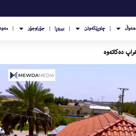
هەواڵ
چاوپێکەوتن
بیروڕا
جۆراوجۆر
مەودا
اپ ده‌كاته‌وه‌