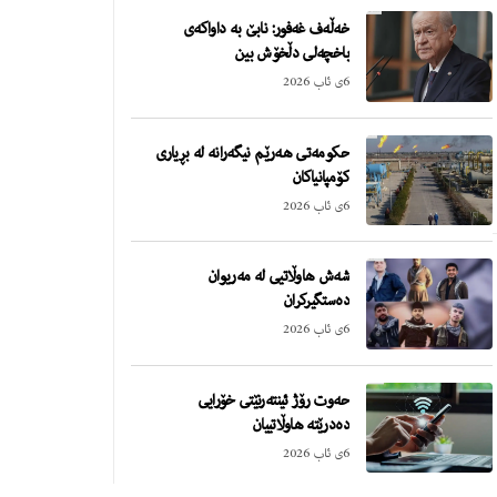
خەڵەف غەفور: نابێ بە داواکەی
باخچەلی دڵخۆش بین
6ی ئاب 2026
حکومەتی هەرێم نیگەرانە لە بڕیاری
کۆمپانیاکان
6ی ئاب 2026
شەش هاوڵاتیی لە مەریوان
دەستگیرکران
6ی ئاب 2026
حەوت رۆژ ئینتەرنێتی خۆرایی
دەدرێتە هاوڵاتییان
6ی ئاب 2026