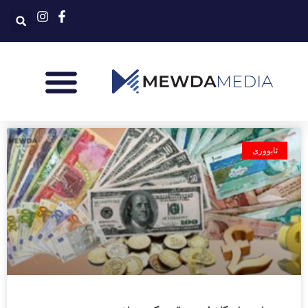
ئابووری