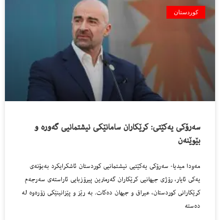
کوردستان
سەرۆکی یەکێتی: کرێکاران سامانێکی نیشتمانیی گەورە و
بێوێنەن
مەودا میدیا- سەرۆکی یەکێتیی نیشتمانیی کوردستان ئاشکرایکرد بەبۆنەی
یەکی ئایار، رۆژی جیهانیی کرێکاران گەرمترین پیرۆزبایی ئاراستەی سەرجەم
کرێکارانی کوردستان، عیراق و جیهان دەکات. بە رێز و پێزانینێکی زۆرەوە لە
دەستە