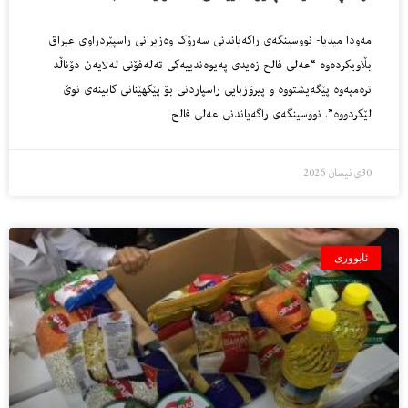
مەودا میدیا- نووسینگەی راگەیاندنی سەرۆک وەزیرانی راسپێردراوی عیراق
بڵاویکردەوە “عەلی فالح زەیدی پەیوەندییەکی تەلەفۆنی لەلایەن دۆناڵد
ترەمپەوە پێگەیشتووە و پیرۆزبایی راسپاردنی بۆ پێکهێنانی کابینەی نوێ
لێکردووە”. نووسینگەی راگەیاندنی عەلی فالح
30ی نیسان 2026
ئابووری