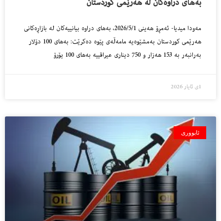
بەهای دراوەکان لە هەرێمی کوردستان
مەودا میدیا- ئەمڕۆ هەینی 2026/5/1، به‌هاى دراوه‌ بیانییه‌كان لە بازاڕەكانی
هەرێمی كوردستان به‌مشێوه‌یه‌ مامه‌ڵه‌ى پێوه‌ ده‌كرێت: به‌هاى 100 دۆلار
بەرانبه‌ر‌ به‌ 153 هەزار و 750 دینارى عیراقییە به‌هاى 100 یۆرۆ
1ی ئایار 2026
ئابووری