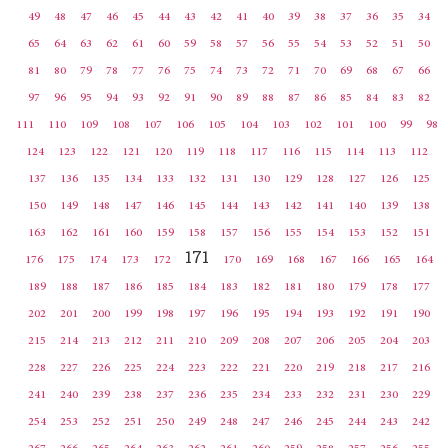
49
48
47
46
45
44
43
42
41
40
39
38
37
36
35
34
65
64
63
62
61
60
59
58
57
56
55
54
53
52
51
50
81
80
79
78
77
76
75
74
73
72
71
70
69
68
67
66
97
96
95
94
93
92
91
90
89
88
87
86
85
84
83
82
111
110
109
108
107
106
105
104
103
102
101
100
99
98
124
123
122
121
120
119
118
117
116
115
114
113
112
137
136
135
134
133
132
131
130
129
128
127
126
125
150
149
148
147
146
145
144
143
142
141
140
139
138
163
162
161
160
159
158
157
156
155
154
153
152
151
171
176
175
174
173
172
170
169
168
167
166
165
164
189
188
187
186
185
184
183
182
181
180
179
178
177
202
201
200
199
198
197
196
195
194
193
192
191
190
215
214
213
212
211
210
209
208
207
206
205
204
203
228
227
226
225
224
223
222
221
220
219
218
217
216
241
240
239
238
237
236
235
234
233
232
231
230
229
254
253
252
251
250
249
248
247
246
245
244
243
242