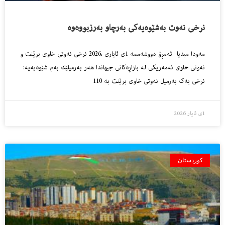
نرخی نەوت بەشێوەیەکی بەرچاو بەرزبووەوە
مەودا میدیا- ئەمڕۆ دووشەممە 1ی ئایاری ،2026 نرخی نەوتی خاوی برێنت و
نەوتی خاوی ئەمەریكی لە بازاڕەكانی جیهاندا هەر بەرمیلێك بەم شێوەیەیە:
نرخی یەک بەرمیل نەوتی خاوی برێنت بە 110
1ی ئایار 2026
کوردستان