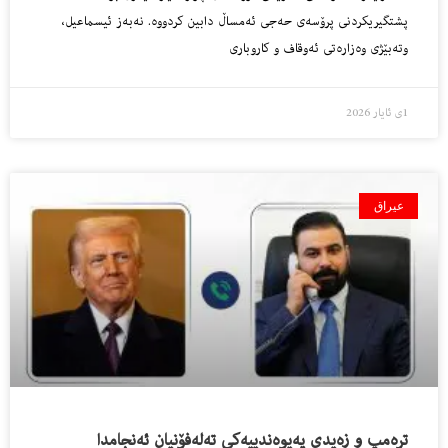
پشتگیریکردنی پرۆسەی حەجی ئەمساڵ دابین کردووە. نەبەز ئیسماعیل،
وتەبێژی وەزارەتی ئەوقاف و کاروباری
1ی ئایار 2026
عیراق
ترەمپ و زەیدی پەیوەندییەکی تەلەفۆنیان ئەنجامدا