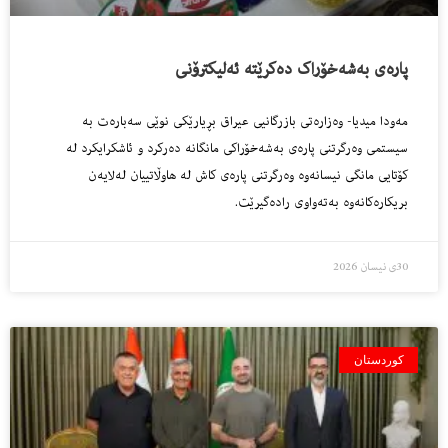
پارەی بەشەخۆراک دەکرێتە ئەلیکترۆنی
مەودا میدیا- وەزارەتی بازرگانیی عیراق بڕیارێکی نوێی سەبارەت بە
سیستمی وەرگرتنی پارەی بەشەخۆراکی مانگانە دەرکرد و ئاشکرایکرد لە
کۆتایی مانگی نیسانەوە وەرگرتنی پارەی کاش لە هاوڵاتییان لەلایەن
بریکارەکانەوە بەتەواوی رادەگیرێت.
30ی نیسان 2026
کوردستان