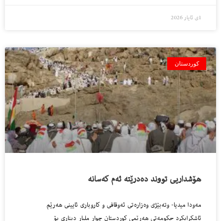
1ی ئایار 2026
کوردستان
هۆشداریی تووند دەدرێتە ئەم کەسانە
مەودا میدیا- وتەبێژی وەزارەتی ئەوقافی و کاروباری ئایینی هەرێم
ئاشکرایکرد حکومەتی هەرێمی کوردستان چوار ملیار دیناری بۆ