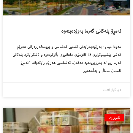
ئەمڕۆ پلەکانی گەرما بەرزدەبنەوە
مەودا میدیا- بەڕێوەبەرایەتی گشتیی کەشناسی و بوومەلەرزەزانی هەرێم
کەشی پێشبینیکراوی 48 کاتژمێری داهاتووی بڵاوکردەوە و ئاشکرایکرد پلەکانی
گەرما روو لە بەرزبوونەوە دەکەن. کەشناسیی هەرێم رایگەیاند “ئه‌مڕۆ
ئاسمان ساماڵ و په‌ڵه‌هه‌ور
1ی ئایار 2026
ئابووری