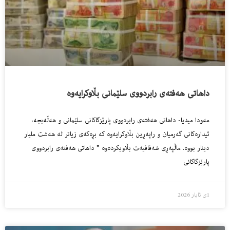
داهاتی هەفتەی رابردووی سلێمانی بڵاوکرایەوە
مەودا میدیا- داهاتی هەفتەی رابردووی پارێزگاکانی سلێمانی و هەڵەبجە،
ئیدارەکانی گەرمیان و راپەڕین بڵاوکرایەوە کە بڕەکەی زیاتر لە هەشت ملیار
دینار بووە. ماڵپەڕی شەفافیەت بڵاویکردەوە ” داهاتی هەفتەی رابردووی
پارێزگاکانی
1ی ئایار 2026