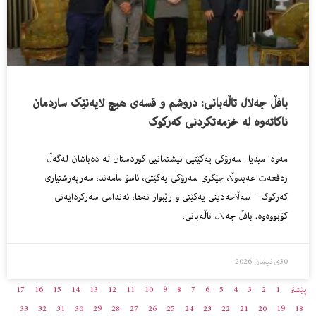
بافڵ جەلال تاڵەبانی: دروشم و قسەی هیچ لایەنێک ساردمان
ناکاتەوە لە خزمەتکردنی کەرکوک
مەودا میدیا- سەرۆکی یەکێتیی نیشتمانیی کوردستان لە دەباشان لەگەڵ
رەفعەت عەبدوڵا، جێگری سەرۆکی یەکێتی، ئاسۆ مامەند، سەرپەرشتیاری
کەرکوک – سەڵاحەدینی یەکێتی و رێبوار تەها، ئەندامی سەرکردایەتی
کۆبووەوە. بافڵ جەلال تاڵەبانی،
30ی نیسان 2026
پێشتر
1
2
3
4
5
6
7
8
9
10
11
12
13
14
15
16
17
33
32
31
30
29
28
27
26
25
24
23
22
21
20
19
18