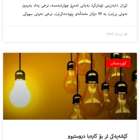
ئێران دابه‌زینى تۆماركرد بەیانی ئەمڕۆ چوارشه‌ممه‌، نرخی یەك بەرمیل
نەوتی برێنت به‌ 93 دۆلار مامه‌ڵه‌ى پێوه‌ده‌كرێت، نرخی نەوتی سووكی
8ی نیسان 2026
کوردستان
كێشه‌یه‌كى تر بۆ كاره‌با دروستبوو