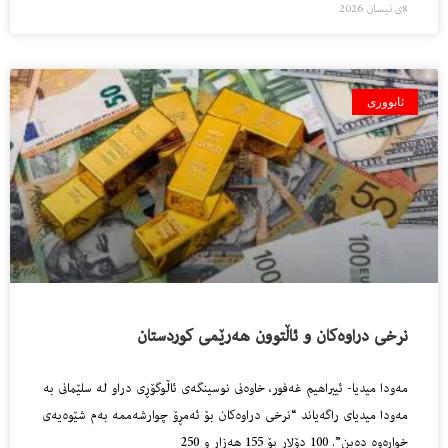
8ی نیسان 2026
ئابووری
نرخى دراوه‌كان و ئاڵتوون هه‌رێمى كوردستان
مه‌ودا میدیا- ئیبراهیم غه‌فور، خاوه‌نى نوسینگه‌ى ئاڵوگۆڕى دراو له‌ سلێمانى به‌
مه‌ودا میدیاى راگه‌یاند “نرخى دراوه‌كان بۆ ئه‌مڕۆ چوارشه‌ممه‌ به‌م شێوه‌یه‌ى
خواره‌وه‌ ده‌بن”. 100 دۆلار بۆ 155 هه‌زار و 250