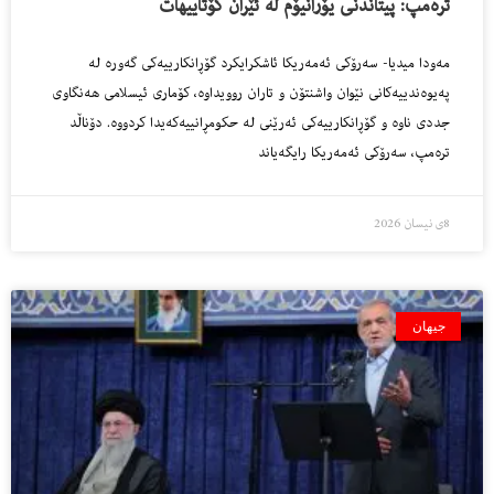
ترەمپ: پیتاندنی یۆرانیۆم لە ئێران کۆتاییهات
مەودا میدیا- سەرۆکی ئەمەریکا ئاشکرایکرد گۆڕانکارییەکی گەورە لە
پەیوەندییەکانی نێوان واشنتۆن و تاران روویداوە، کۆماری ئیسلامی هەنگاوی
جددی ناوە و گۆڕانکارییەکی ئەرێنی لە حکومڕانییەکەیدا کردووە. دۆناڵد
ترەمپ، سەرۆکی ئەمەریکا رایگەیاند
8ی نیسان 2026
جیهان