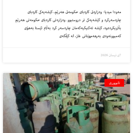
مه‌ودا میدیا- وه‌زاره‌تى كاره‌باى حكومه‌تى هه‌رێم، كێشه‌یه‌كى كاره‌باى
چاره‌سه‌ركرد و كێشه‌یه‌كى تر دروستبوو. وەزارەتی كارەبای حکومەتی هەرێم
بڵاویکردەوە، كێشە تەكنیكیەكەمان چارەسەر كرد بەڵام ئێستا بەهۆی
كەمبوونەوەی بەرهەمهێنانی غاز، لە كێڵگەی
7ی نیسان 2026
ئابووری