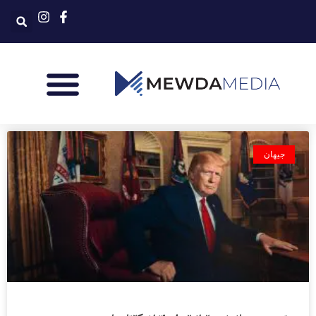
جیهان