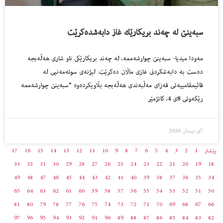
سبه‌ینێ له‌ چه‌ند بریكارێك غاز دابه‌شده‌كرێت
مه‌ودا میدیا- سبه‌ینێ چوارشه‌ممه‌، له‌ چه‌ند بریكارێكى ناو شارى هه‌ڵه‌بجه‌
ده‌ست به‌ دابه‌شكردنى غازى ماڵان ده‌كرێت. لیژنه‌ى سوته‌مه‌نیی لە
قائیمقامییەتی قەزای مەڵبەندی هەڵەبجە بڵاویكرده‌وه‌ “سبەینێ چوارشەممە
رێکەوتی 8ى 4، کاتژمێر
7ی نیسان 2026
پێشتر
1
2
3
4
5
6
7
8
9
10
11
12
13
14
15
16
17
33
32
31
30
29
28
27
26
25
24
23
22
21
20
19
18
49
48
47
46
45
44
43
42
41
40
39
38
37
36
35
34
65
64
63
62
61
60
59
58
57
56
55
54
53
52
51
50
81
80
79
78
77
76
75
74
73
72
71
70
69
68
67
66
97
96
95
94
93
92
91
90
89
88
87
86
85
84
83
82