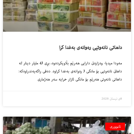
داهاتی نانەوتیی رەوانەی بەغدا کرا
مه‌ودا میدیا- وه‌زاره‌تى دارایی هه‌رێم بڵاویكرده‌وه‌، بڕى 43 ملیار دینار له‌
داهاتى نانه‌وتیی بۆ مانگى 3 ره‌وانه‌ى به‌غدا كراوه‌. ده‌قى راگه‌یه‌ندراوه‌كه‌:
داهاتی نانەوتی هەرێم بۆ مانگی ئازار خرایە سەر هەژماری
8ی نیسان 2026
ئابووری