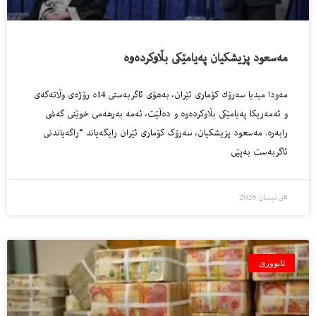
مه‌سعود پزیشكیان په‌یامێكى بڵاوكرده‌وه‌
مه‌ودا میدیا سه‌رۆك كۆمارى ئێران، به‌هۆى ئاگربه‌ستى 14ه‌ رۆژه‌ى وڵاته‌كه‌ى
و ئه‌مه‌ریكا په‌یامێكى بڵاوكرده‌وه‌ و ده‌ڵێت، ئه‌مه‌ به‌رهه‌مى خوێنى گه‌شى
رابه‌ره‌. مەسعود پزیشکیان، سەرۆک کۆماری ئێران رایگەیاند “راگەیاندنی
ئاگربەست بەپێی
8ی نیسان 2026
ئابووری