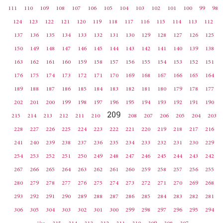
111
110
109
108
107
106
105
104
103
102
101
100
99
98
124
123
122
121
120
119
118
117
116
115
114
113
112
137
136
135
134
133
132
131
130
129
128
127
126
125
150
149
148
147
146
145
144
143
142
141
140
139
138
163
162
161
160
159
158
157
156
155
154
153
152
151
176
175
174
173
172
171
170
169
168
167
166
165
164
189
188
187
186
185
184
183
182
181
180
179
178
177
202
201
200
199
198
197
196
195
194
193
192
191
190
209
215
214
213
212
211
210
208
207
206
205
204
203
228
227
226
225
224
223
222
221
220
219
218
217
216
241
240
239
238
237
236
235
234
233
232
231
230
229
254
253
252
251
250
249
248
247
246
245
244
243
242
267
266
265
264
263
262
261
260
259
258
257
256
255
280
279
278
277
276
275
274
273
272
271
270
269
268
293
292
291
290
289
288
287
286
285
284
283
282
281
306
305
304
303
302
301
300
299
298
297
296
295
294