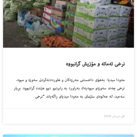
نرخى ته‌ماته‌ و مۆزیش گرانبووه‌
مه‌ودا میدیا- به‌هۆى داخستنى مه‌رزه‌كان و هاورده‌نه‌كردنى سه‌وزه‌ و میوه‌،
نرخى چه‌ند سه‌وزه‌و میوه‌یه‌ك به‌راورد به‌ رابردوو دوو هێنده‌ گرانبووه‌. بڕیار
سه‌عید، له‌ عه‌لوه‌ى سلێمانى به‌ مه‌ودا میدیاى راگه‌یاند “نرخى
8ی نیسان 2026