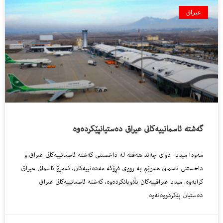
عیراق
گه‌شته‌ ئاسمانییه‌كانى عیراق ده‌ستیانپێكرده‌وه‌
مه‌ودا میدیا- دواى چه‌ند هه‌فته‌ له‌ داخستنى گه‌شته‌ ئاسمانییه‌كانى عیراق و
داخستنى ئاسمانى هه‌رێم به‌ رووى فڕۆكه‌ مه‌ده‌نییه‌كان، ئه‌مڕۆ ئاسمانى عیراق
كرایه‌وه‌. میدیا عیراقییه‌كان بڵاویانكرده‌وه‌، گه‌شته‌ ئاسمانییه‌كانى عیراق
ده‌ستیان پێكردووه‌ته‌وه‌