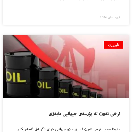
8ی نیسان 2026
ئابووری
نرخى نه‌وت له‌ بۆرسه‌ى جیهانیی دابه‌زى
مەودا میدیا- نرخى نه‌وت له‌ بۆرسه‌ى جیهانیی دواى ئاگربه‌تى ئه‌مه‌ریكا و