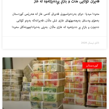
قه‌یران كۆتایی هات و بازاڕ پڕده‌بێته‌وه‌ له‌ غاز
مه‌ودا میدیا- دواى به‌رده‌وامبوونى قه‌یرانى كه‌مى غاز له‌ هه‌رێمى كوردستان
به‌هۆى وه‌ستانى به‌رهه‌مهێهنانى غازى شلى ماڵان، قه‌یرانه‌كه‌ به‌ره‌و كۆتایی
ده‌چێت و بازاڕ پڕ ده‌بێته‌وه‌ له‌ غازى ماڵان. به‌پێى به‌دواداچوونه‌كانى مه‌ودا
21ی نیسان 2026
کوردستان