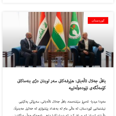
کوردستان
بافڵ جه‌لال تاڵه‌بانى: هێرشه‌كانى سه‌ر لوبنان دژى بنه‌ماكانى
كۆمه‌ڵگه‌ی نێوده‌وڵه‌تییه‌
مه‌ودا میدیا- ئه‌مڕۆ سێشه‌ممه‌، بافڵ جەلال تاڵەبانی، سەرۆکی یەکێتیی
نیشتمانیی کوردستان، لە ماڵی مام لە بەغداد پێشوازی لە خەلیل عەبدوڵا،
باڵیۆزی لوبنان لە عیراق کرد. لە دیدارێکدا دۆخی ناوچەکە هەڵسەنگاندنی