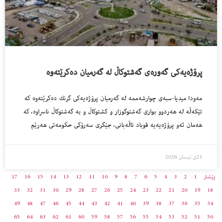
پرۆژەیەكی گەورەی گەشتوكاڵ لە گەرمیان دەكرێتەوە
مەودا میدیا-سبەی چوارشەممە لە گەرمیان پرۆژەیەكی گرنك دەكرێتەوە كە
تێكەڵە لە هەردوو بواری گەشتوگوزار و كشتوكاڵ و بە گەشتوكاڵ ناسراوە، كە
هەمان ئەو پرۆژەیەیە قوباد تاڵەبانی، جێگری سەرۆكی حكومەتی هەرێم
21ی نیسان 2026
پێشتر
1
2
3
4
5
6
7
8
9
10
11
12
13
14
15
16
17
33
32
31
30
29
28
27
26
25
24
23
22
21
20
19
18
49
48
47
46
45
44
43
42
41
40
39
38
37
36
35
34
65
64
63
62
61
60
59
58
57
56
55
54
53
52
51
50