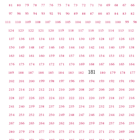
81
80
79
78
77
76
75
74
73
72
71
70
69
68
67
66
97
96
95
94
93
92
91
90
89
88
87
86
85
84
83
82
111
110
109
108
107
106
105
104
103
102
101
100
99
98
124
123
122
121
120
119
118
117
116
115
114
113
112
137
136
135
134
133
132
131
130
129
128
127
126
125
150
149
148
147
146
145
144
143
142
141
140
139
138
163
162
161
160
159
158
157
156
155
154
153
152
151
176
175
174
173
172
171
170
169
168
167
166
165
164
181
189
188
187
186
185
184
183
182
180
179
178
177
202
201
200
199
198
197
196
195
194
193
192
191
190
215
214
213
212
211
210
209
208
207
206
205
204
203
228
227
226
225
224
223
222
221
220
219
218
217
216
241
240
239
238
237
236
235
234
233
232
231
230
229
254
253
252
251
250
249
248
247
246
245
244
243
242
267
266
265
264
263
262
261
260
259
258
257
256
255
280
279
278
277
276
275
274
273
272
271
270
269
268