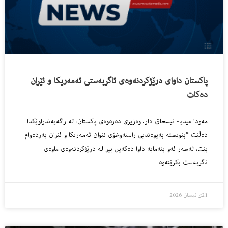
پاكستان داواى درێژكردنه‌وه‌ى ئاگربه‌ستى ئه‌مه‌ریكا و ئێران
ده‌كات
مه‌ودا میدیا- ئیسحاق دار، وەزیری دەرەوەی پاکستان، لە راگەیەندراوێکدا
ده‌ڵێت “پێویسته‌ پەیوەندیی راستەوخۆی نێوان ئەمه‌ریکا و ئێران به‌رده‌وام
بێت، له‌سه‌ر ئه‌و بنه‌مایه‌ داوا دەکه‌ین بیر لە درێژکردنەوەی ماوەی
ئاگربەست بکرێتەوە
21ی نیسان 2026