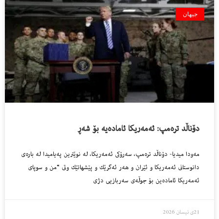
جیهان
دۆناڵد تره‌مپ: ئه‌مه‌ریكا ئاماده‌یه‌ بۆ شه‌ڕ
مه‌ودا میدیا- دۆناڵد تره‌مپ، سه‌رۆكى ئه‌مه‌ریكا، له‌ نوێترین په‌یامیدا له‌ باره‌ى
دانوستانى ئه‌مه‌ریكا و ئێران و هه‌ر ئه‌گرێك و پێشهاتێك وتى “من و سوپاى
ئه‌مه‌ریكا ئامادەین بۆ جوڵەی سەربازیی دژی
21ی نیسان 2026