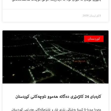
21ی نیسان 2026
کوردستان
كارەبای 24 كاتژمێری دەگاتە هەموو ناوچەكانی كوردستان
مەودا میدیا-تا ئێستا بەشێكی زۆری شار و شارۆچكەكانی هەرێمی كوردستان