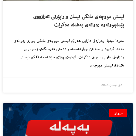
لیستی مووچەی مانگی نیسان و راپۆرتی تەرازووی
پێداچوونەوە رەوانەی بەغداد دەکرێت
مه‌ودا میدیا- وه‌زاره‌تى دارایی هه‌رێم لیستى مووچه‌ى مانگى چوارى ره‌وانه‌ى
به‌غدا كردووه‌ و سبه‌ینێ چوارشه‌ممه‌، راده‌ستى فه‌رمانگه‌ى ژمێریاریی
وه‌زاره‌تى دارایی عیراق ده‌كرێت. ئێوارەی ڕۆژی سێشەممە (21ی نیسانی
2026)، لیستی مووچەی
21ی نیسان 2026
جیهان