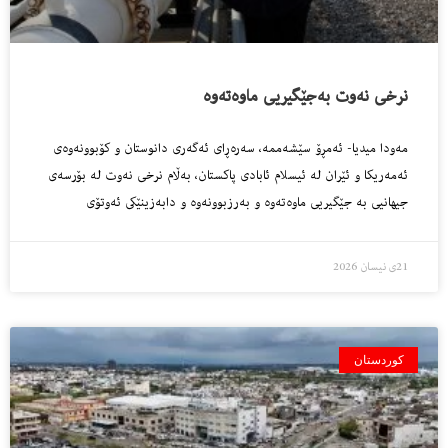
نرخى نه‌وت به‌جێگیریی ماوه‌ته‌وه‌
مه‌ودا میدیا- ئەمڕۆ سێشه‌ممه‌، سه‌ره‌ڕاى ئه‌گه‌رى دانوستان و كۆبوونه‌وه‌ى
ئه‌مه‌ریكا و ئێران له‌ ئیسلام ئابادى پاكستان، به‌ڵام نرخى نه‌وت له‌ بۆرسه‌ى
جیهانیی به‌ جێگیریی ماوه‌ته‌وه‌ و به‌رزبوونه‌وه‌ و دابه‌زینێكى ئه‌وتۆى
21ی نیسان 2026
کوردستان