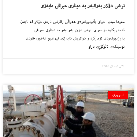
نرخى دۆلار به‌رانبه‌ر به‌ دینارى عیراقى دابه‌زی
مه‌ودا میدیا- دواى بڵاوبوونه‌وه‌ى هه‌واڵى راگرتنى ناردنى دۆلار له‌ لایه‌ن
ئه‌مه‌ریكاوه‌ بۆ عیراق، نرخى دۆلار به‌رانبه‌ر به‌ دینارى عیراقى
به‌رزبوونه‌وه‌ى تۆماركرد و دواتریش دابه‌زى. ئیبراهیم غه‌فور، خاوه‌نى
نوسینگه‌ى ئاڵوگۆڕى دراو
21ی نیسان 2026
ئابووری