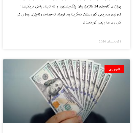
پرۆژەی كارەبای 24 كاتژمێرییان پێگەیشتووە و لە ئایندەیەكی نزیكیشدا
تەواوی هەرێمی كوردستان دەگرێتەوە. ئومێد ئەحمەد، وتەبێژی وەزارەتی
كارەبای هەرێمی كوردستان
21ی نیسان 2026
ئابووری