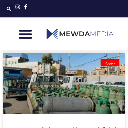
ئابووری