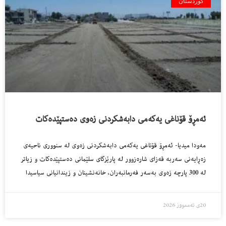
کوردستان
ئەمڕۆ قۆناغی یەکەمی دابەشکردنی زەوی دەستپێدەکات
مەودا میدیا- ئەمڕۆ قۆناغی یەکەمی دابەشکردنی زەوی لە سنووری ناحیەی
زەڕایەنی سەربە قەزای شارەزوور لە پارێزگای سلێمانی دەستپێدەکات و زیاتر
لە 300 پارچە زەوی بەسەر فەرمانبەران، خانەنشینان و زیندانیانی سیاسیدا
20ی تەممووز 2026