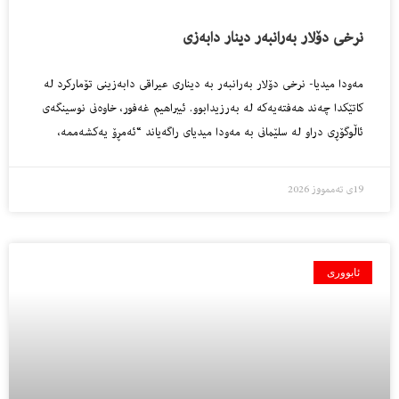
نرخى دۆلار به‌رانبه‌ر دینار دابه‌زی
مه‌ودا میدیا- نرخى دۆلار به‌رانبه‌ر به‌ دینارى عیراقى دابه‌زینى تۆماركرد له‌
كاتێكدا چه‌ند هه‌فته‌یه‌كه‌ له‌ به‌رزیدابوو. ئیبراهیم غه‌فور، خاوه‌نى نوسینگه‌ى
ئاڵوگۆڕى دراو له‌ سلێمانى به‌ مه‌ودا میدیاى راگه‌یاند “ئه‌مڕۆ یەکشه‌ممه‌،
19ی تەممووز 2026
ئابووری