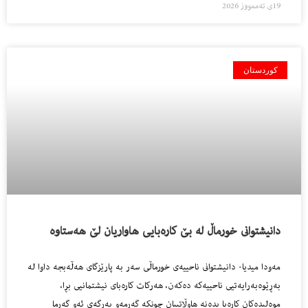
19ی تەممووز 2026
کوردستان
دانیشتوانى خورماڵ له‌ بێ كاره‌بایی هاواریان لێ هه‌ستاوه‌
مه‌ودا میدیا- دانیشتوانى ناحییه‌ى خورماڵى سه‌ر به‌ پارێزگاى هه‌ڵه‌بجه‌ داوا له‌
به‌ڕێوه‌به‌رایه‌تیی ناحییه‌كه‌ ده‌كه‌ن، هه‌ركات كاره‌باى نیشتمانیی بڕا،
موه‌لیده‌كان كاره‌با بده‌نه‌ هاوڵاتییان چونكه‌ گه‌رمه‌و به‌رگه‌ى ئه‌و گه‌رما