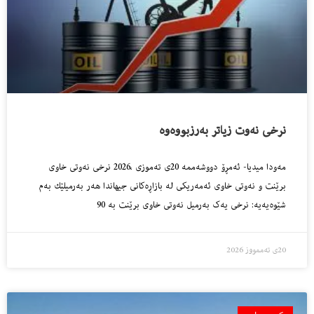
نرخی نەوت زیاتر بەرزبووەوە
مەودا میدیا- ئەمڕۆ دووشەممە 20ی تەموزی ،2026 نرخی نەوتی خاوی
برێنت و نەوتی خاوی ئەمەریكی لە بازاڕەكانی جیهاندا هەر بەرمیلێك بەم
شێوەیەیە: نرخی یەک بەرمیل نەوتی خاوی برێنت بە 90
20ی تەممووز 2026