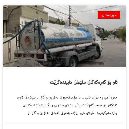
کوردستان
ئاو بۆ گه‌ڕه‌كه‌كانى سلێمانى دابینده‌كرێت
مه‌ودا میدیا- دواى ئه‌وه‌ى به‌هۆى نه‌بوونى به‌نزین و گاز، دابنیكردنى ئاوى
ته‌نكه‌ر بۆ چه‌ند گه‌ڕه‌كێك راگیرا، ئاوى سلێمانى رایگه‌یاند، كێشه‌كه‌یان
چاره‌سه‌ركردووه‌. ماوه‌ى دوو رۆژه‌، به‌هۆى ئه‌وه‌ى به‌نزین و گاز بۆ