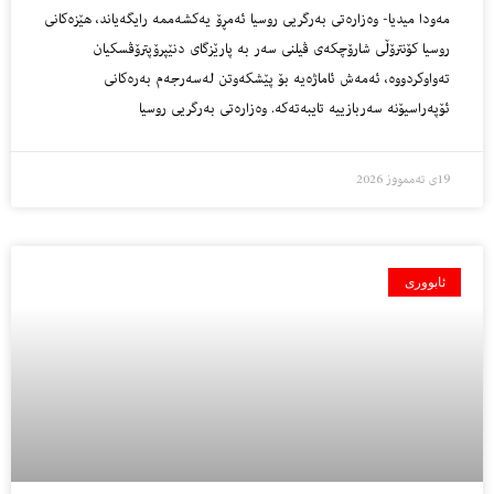
مه‌ودا میدیا- وەزارەتی بەرگریی روسیا ئه‌مڕۆ یەکشەممە رایگەیاند، هێزەکانی
روسیا کۆنترۆڵی شارۆچکەی ڤیلنی سەر بە پارێزگای دنێپرۆپترۆڤسکیان
تەواوکردووە، ئەمەش ئاماژەیە بۆ پێشکەوتن لەسەرجەم بەرەکانی
ئۆپەراسیۆنە سەربازییە تایبەتەکە. وەزارەتی بەرگریی روسیا
19ی تەممووز 2026
ئابووری