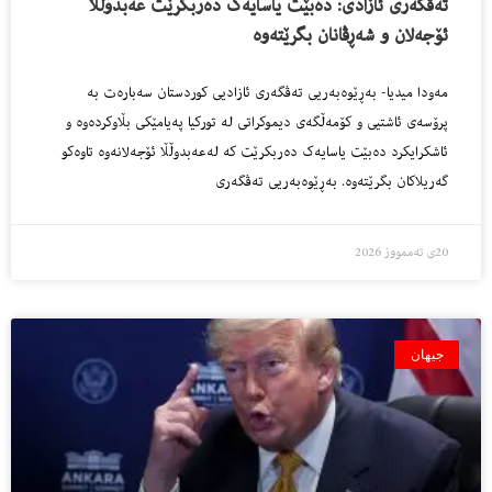
تەڤگەری ئازادی: دەبێت یاسایەک دەربکرێت عەبدوڵڵا
ئۆجەلان و شەڕڤانان بگرێتەوە
مەودا میدیا- بەڕێوەبەریی تەڤگەری ئازادیی کوردستان سەبارەت بە
پرۆسەی ئاشتیی و کۆمەڵگەی دیموکراتی لە تورکیا پەیامێکی بڵاوکردەوە و
ئاشکرایکرد دەبێت یاسایەک دەربکرێت کە لەعەبدوڵڵا ئۆجەلانەوە تاوەکو
گەریلاکان بگرێتەوە. بەڕێوەبەریی تەڤگەری
20ی تەممووز 2026
جیهان