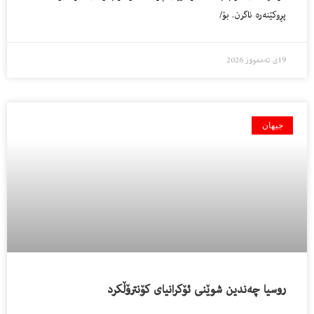
پڕوكێنه‌ره‌ ناگرن. بۆ/
19ی تەممووز 2026
جیهان
روسیا چه‌ندین شوێنى ئۆكرانیاى كۆنترۆڵكرد