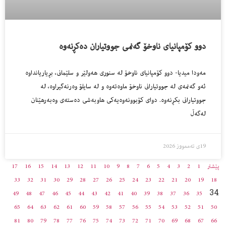
دوو كۆمپانیاى ناوخۆ گه‌نمى جووتیاران ده‌كڕنه‌وه‌
مه‌ودا میدیا- دوو كۆمپانیاى ناوخۆ له‌ سنورى هه‌ولێر و سلێمانى، بڕیاریانداوه‌
ئه‌و گه‌نمه‌ى له‌ جووتیارانى ناوخۆ ماوه‌ته‌وه‌ و له‌ سایلۆ وه‌رنه‌گیراوه‌، له‌
جووتیارانى بكڕنه‌وه‌. دوای کۆبوونەوەیەکی هاوبەشی دەستەی وەبەرهێنان
لەگەڵ
19ی تەممووز 2026
پێشتر
1
2
3
4
5
6
7
8
9
10
11
12
13
14
15
16
17
33
32
31
30
29
28
27
26
25
24
23
22
21
20
19
18
34
49
48
47
46
45
44
43
42
41
40
39
38
37
36
35
65
64
63
62
61
60
59
58
57
56
55
54
53
52
51
50
81
80
79
78
77
76
75
74
73
72
71
70
69
68
67
66