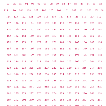
97
96
95
94
93
92
91
90
89
88
87
86
85
84
83
82
111
110
109
108
107
106
105
104
103
102
101
100
99
98
124
123
122
121
120
119
118
117
116
115
114
113
112
137
136
135
134
133
132
131
130
129
128
127
126
125
150
149
148
147
146
145
144
143
142
141
140
139
138
163
162
161
160
159
158
157
156
155
154
153
152
151
176
175
174
173
172
171
170
169
168
167
166
165
164
189
188
187
186
185
184
183
182
181
180
179
178
177
202
201
200
199
198
197
196
195
194
193
192
191
190
215
214
213
212
211
210
209
208
207
206
205
204
203
228
227
226
225
224
223
222
221
220
219
218
217
216
241
240
239
238
237
236
235
234
233
232
231
230
229
254
253
252
251
250
249
248
247
246
245
244
243
242
267
266
265
264
263
262
261
260
259
258
257
256
255
280
279
278
277
276
275
274
273
272
271
270
269
268
293
292
291
290
289
288
287
286
285
284
283
282
281