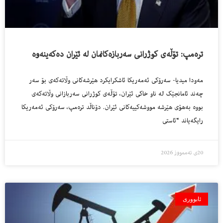
ترەمپ: تۆڵەی کوژرانی سەربازەکانمان لە ئێران دەکەینەوە
مەودا میدیا- سەرۆکی ئەمەریکا ئاشکرایکرد هێرشەکانی وڵاتەکەی بۆ سەر
چەند ئامانجێک لە ناو خاکی ئێران، تۆڵەی کوژرانی سەربازانی وڵاتەکەی
بووە بەهۆی هێرشە مووشەکییەکانی ئێران. دۆناڵد ترەمپ، سەرۆکی ئەمەریکا
رایگەیاند “ئاستی
20ی تەممووز 2026
ئابووری