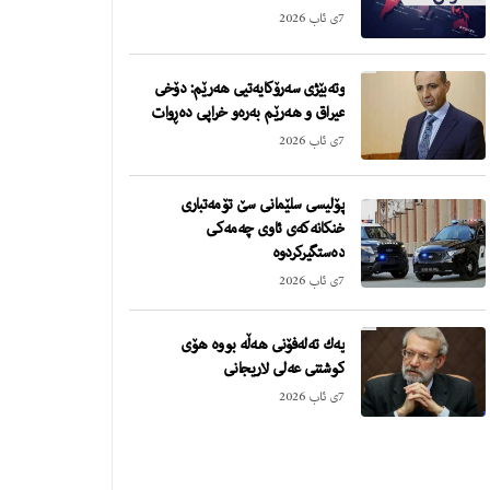
7ی ئاب 2026
وته‌بێژى سه‌رۆكایه‌تیى هه‌رێم: دۆخى
عیراق و هه‌رێم به‌ره‌و خراپى ده‌ڕوات
7ی ئاب 2026
پۆلیسى سلێمانى سێ تۆمه‌تبارى
خنكانه‌كه‌ى ئاوى چه‌مه‌كى
ده‌ستگیركردوه‌
7ی ئاب 2026
یه‌ك ته‌له‌فۆنى هه‌ڵه‌ بووه‌ هۆى
كوشتنى عه‌لى لاریجانى
7ی ئاب 2026