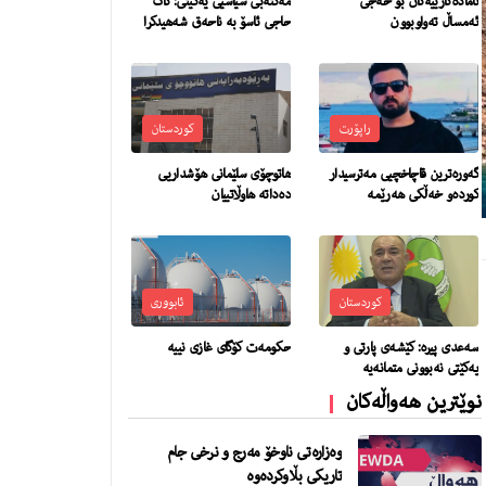
ئامادەکارییەکان بۆ حەجی
مەکتەبی سیاسیی یەکێتی: کاک
ئەمساڵ تەواوبوون
حاجی ئاسۆ بە ناحەق شەهیدکرا
راپۆرت
کوردستان
گه‌وره‌ترین قاچاخچیی مه‌ترسیدار
هاتوچۆی سلێمانی هۆشداریی
كورده‌و خه‌ڵكى هه‌رێمه‌
دەداتە هاوڵاتییان
کوردستان
ئابووری
سەعدی پیرە: کێشەی پارتی و
حکومەت کۆگای غازی نییە
یەکێتی نەبوونی متمانەیە
نوێترین هەواڵەکان
وەزارەتی ناوخۆ مەرج و نرخی جام
تاریکی بڵاوکردەوە