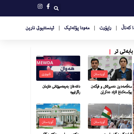
 کەناڵ
راپۆرت
مەودا پۆلەتیک
ئینستتیوتى نارین
بابەتی تر
کوردستان
ئابووری
سەڵاحەدین دەمیرتاش و فیگەن
دانه‌غاز: به‌رهه‌مهێنانى غازمان
یوکسەکداغ ئازاد دەکرێن
راگرتووه‌
کوردستان
کوردستان