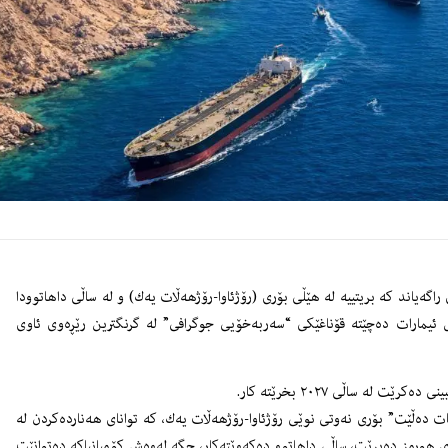
اگەیاند كە بریتییە لە هێڵی بۆری (رۆژئاوا-رۆژهەڵات یەك) و لە ساڵی داهاتوودا
 ئیمارات دەچێتە قۆناغێكی “سەربەخۆیی جوگرافی” لە گرنگترین رێڕەوی ئاوی
 لە ساڵی ٢٠٢٧ بخرێتە كار.
ت دەڵێت” بۆری نەوتی نوێی رۆژئاوا-رۆژهەڵات یەك، كە توانای هەناردەكردن لە
 هورمز دەبڕێت، ساڵی داهاتوو دەكەوێتەكار، جگە لەوەش كۆمپانیاكە دەتوانێت