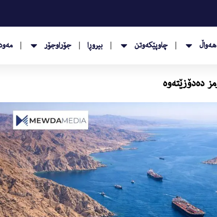
هەواڵ
چاوپێکەوتن
بیروڕا
جۆراوجۆر
مەودا
مز دەدۆزێتەوە