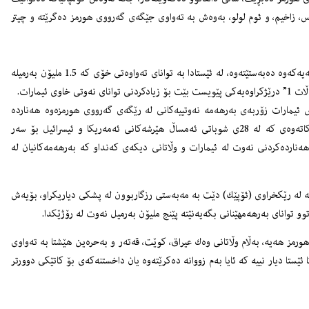
س، زاخیم، و ئوم لولو، بەوەش بە تەواوی جێگەی گەرووی هورمز دەگرێتە و چیتر
هێڵی بۆری نەوتی خاوی ئەبوزەبیی كە هەبشان و فوجەیرە بەیەكەوە دەبەستێتەوە، لە ئێستادا بە توانای تەواوەتی خۆی كە 1.5 ملیۆن بەرمیلە
 ئیمارات.
اش ئیمارات زۆربەی بەرهەمە نەوتییەكانی لە رێگەی گەرووی هورمزەوە هەناردە
دەكات، كە ئێستا لەلایەن ئێرانەوە بە تەواوی داخراوە لەو كاتەوەی كە لە 28ی شوباتی ئەمساڵ هێرشەكانی ئەمەریكا و ئیسرائیل بۆ سەر
ەناردەكردنی نەوت لە ئیمارات و وڵاتانی دیكەی كەنداو كە بەرهەمەكانیان لە
ە لە رێكخراوی (ئۆپێك) دێت بە مەبەستی رزگاربوون لە پشكی دیاریكراو، بۆیەش
وو توانای بەرهەمهێنانی بگەیەنێتە پێنج ملیۆن بەرمیل نەوت لە رۆژێكدا.
مز هەیە، بەڵام وڵاتانی وەك عیراق، كوێت، قەتەر و بەحرەین هێشتا بە تەواوی
ا دیار نییە كە ئایا بەم زووانە دەكرێتەوە یان داخستنەكەی بۆ كاتێكی دوورتر