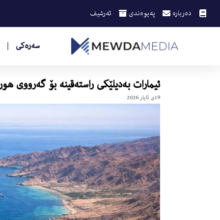
دەربارە
پەیوەندی
ئەرشیف
سەرەکی
ئیمارات بەدیلێكی راستەقینە بۆ گەرووی هور
19ی ئایار 2026