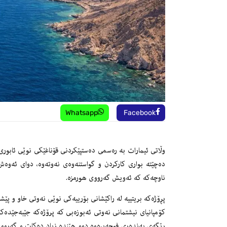
Whatsapp
Facebook
وڵاتی ئیمارات بە رەسمی دەستپێكردنی قۆناغێكی نوێی ئابوری ر
دەچێتە بواری كاركردن و گواستنەوەی نەوتەوە، دوای ئەوەش
ناوچەكە كە ئەویش گەرووی هورمزە.
پڕۆژەكە بریتییە لە راكێشانی بۆرییەكی نوێی نەوتی خاو و پێشبینی دەكرێت
كۆمپانیای نیشتمانی نەوتی ئەبوزەبی كە پرۆژەكە جێبەجێدەكا
رێگەی بەندەری فوجەیرەوە دوو هێندە زیاد دەكات و گەرووی