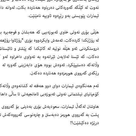
نەوت لە كێڵگە گەورەكانی دەریاوە هەناردە بكات، لەوانە دا
ئیمارات پێویستی بەو رێڕەوە ئاوییە نامێنێت.
لە رۆژێكدا كاردەكات، ئەمەش وایكردووە بۆری “رۆژئاوا-رۆژهەڵات 1” درێژكراوەیەكی پێویست بێت بۆ زیادكردنی توانای نەوتی خاوی
دروستكردنی ئەو هێڵە نوێیە لە كاتێكدا كە پێشتر و تائێست
وڵاتەكە دەستیپێكرد، ئەوەش بووە هۆی دابەزینی گەورە لە ه
رێگەی گەرووی هورمزەوە هەناردە دەكەن.
ئەم هەنگاوەی ئیمارات دوای دوو هەفتە لە كشانەوەی وڵاتەك
كۆمپانیای نیشتمانی نەوتی ئەبوزەبی ئامانجیەتی تا ساڵی داهات
هاوشان لەگەڵ ئیمارات، سعودیەش بۆری بەدیلی بۆ گەرووی هور
پشت بە گەرووی هورمز دەبەستن و چارەنوسی گەرووەكەش تا ئێست
درێژە دەكێشێت؟!