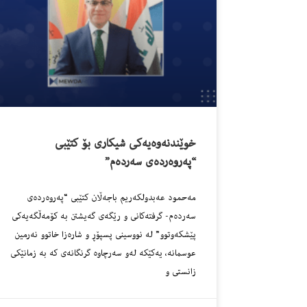
خوێندنەوەیەکی شیکاری بۆ کتێبی
“پەروەردەی سەردەم”
مەحمود عەبدولکەریم باجەڵان کتێبی “پەروەردەی
سەردەم- گرفتەکانی و رێگەی گەیشتن بە کۆمەڵگەیەکی
پێشکەوتوو” لە نووسینی پسپۆڕ و شارەزا خاتوو نەرمین
عوسمانە، یەکێکە لەو سەرچاوە گرنگانەی کە بە زمانێکی
زانستی و