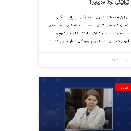
ئێرانێکی نوێ دەبینین؟
سۆزان حەمەتاتە شەڕی ئەمەریکا و ئیسرائیل لەگەڵ
کۆماری ئیسلامیی ئێران، ئەمجارە لە قۆناغێکی نوێدا خۆی
بینیوەتەوە، لەناو زستانێکی سارددا، شەڕێکی گەرم و
قورس دەبینین، بە هەموو پێوەرەکان تەواو جیاواز دەبێت
2ی ئازار 2026
بیروڕا