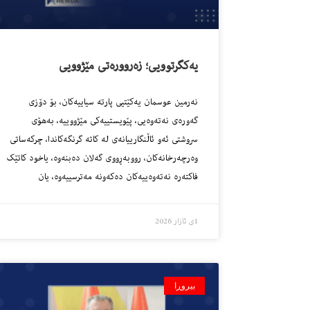
یەکگرتوویی؛ زەروورەتی مێژوویی
نەرمین عوسمان یەکێتیی پارتە سیاییەکان، بۆ دۆزی
گەورەی نەتەوەیی، پێویستییەکی مێژووییە، بەهۆی
سروشتی ئەو ئاڵنگارییانەی لە کاتە گرنگەکاندا، چرکەساتی
وەرچەرخانەکان، رووبەڕووی گەلان دەبنەوە، یاخود کاتێک
فاکتەرە نەتەوەییەکان دەکەونە مەترسییەوە، یان
1ی ئازار 2026
بیروڕا