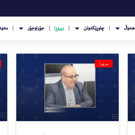
هەواڵ
چاوپێکەوتن
بیروڕا
جۆراوجۆر
مەودا
بیروڕا