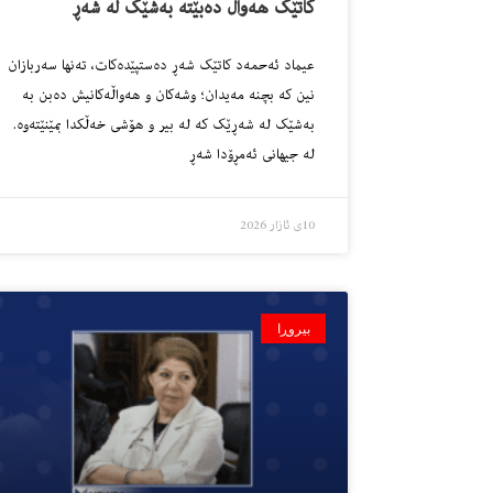
کاتێک هەواڵ دەبێتە بەشێک لە شەڕ
عیماد ئەحمەد کاتێک شەڕ دەستپێدەکات، تەنھا سەربازان
نین کە بچنە مەیدان؛ وشەکان و هەواڵەکانیش دەبن بە
بەشێک لە شەڕێک کە لە بیر و هۆشی خەڵکدا بمێنێتەوە.
لە جیهانی ئەمڕۆدا شەڕ
10ی ئازار 2026
بیروڕا