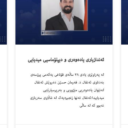
ئەندازیاری یادەوەری و دیپلۆماسیی میدیایی
لە پەراوێزی یادی ٣٨ ساڵەی قۆناغی یەکەمی پرۆسەی
بەدناوی ئەنفال د. فەرمان حسێن دەروێش ئەنفال
لەنێوان یادەوەریی مێژوویی و بەرپرسیارێتیی
میدیاییدا:ئەنفال تەنها زنجیرەیەک لە شاڵاوی سەربازی
نەبوو کە لە ساڵی