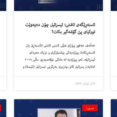
ئاسنەڕێگەی ئاشتی؛ ئیسرائیل چۆن دەیەوێت
تورکیای پێ گۆشەگیر بکات؟
خەڵەف غەفور پرۆژی هێڵی ئاسنی ئاشتی (ئاسنەڕێ یان
ئاسنەڕێگە)، پرۆژەیەکی پێشنیازکراو و نزیک مەودای
ئیسرائیلە، ئەو پرۆژەیە لە مانگی نۆڤەمبەری ساڵی ٢٠١٨
لەلایەن یسرائیل کاتز، وەزیری بەرگریی ئیسرائیل (ئێستا) و
28ی شوبات 2026
بیروڕا