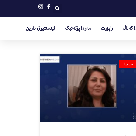
 کەناڵ
راپۆرت
مەودا پۆلەتیک
ئینستتیوتى نارین
بیروڕا