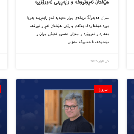
هێشتان تەڕوتووشە و راپەڕینی نەورۆزییە
ستران عەبدوڵڵا نزیکەی چوار دەیەیە ئەم راپەڕینە بەرپا
بووە هێشتا وەک یەکەم جارێتی، هێشتان تەڕ و تووشە،
بەهارە و نەورۆزە و جەژنی هەموو شتێکی جوان و
بۆنخۆشە، تا هەنووکە جەژنی
5ی ئازار 2026
بیروڕا