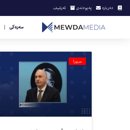
دەربارە
پەیوەندی
ئەرشیف
سەرەکی
بیروڕا