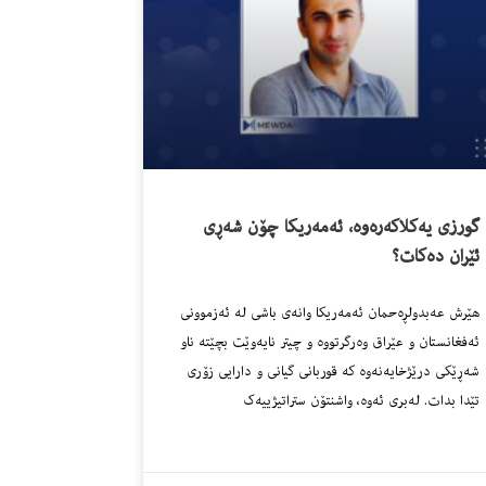
گورزی یەکلاکەرەوە، ئەمەریکا چۆن شەڕی
ئێران دەکات؟
هێرش عەبدولڕەحمان ئەمەریکا وانەی باشی لە ئەزموونی
ئەفغانستان و عێراق وەرگرتووە و چیتر نایەوێت بچێتە ناو
شەڕێکی درێژخایەنەوە کە قوربانی گیانی و دارایی زۆری
تێدا بدات. لەبری ئەوە، واشنتۆن ستراتیژییەک